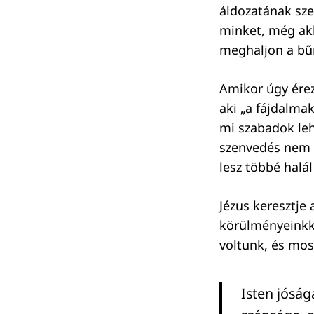
áldozatának sze
minket, még akk
Keresés:
meghaljon a bűn
Amikor úgy érez
aki „a fájdalmak
mi szabadok leh
szenvedés nem a
lesz többé halál
Jézus keresztje
körülményeinkke
voltunk, és mos
Isten jóság