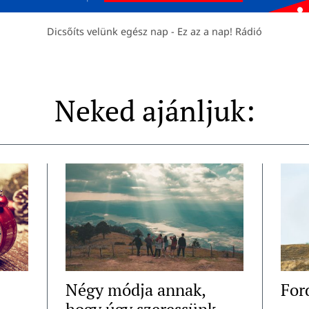
Dicsőíts velünk egész nap - Ez az a nap! Rádió
Neked ajánljuk:
Négy módja annak,
For