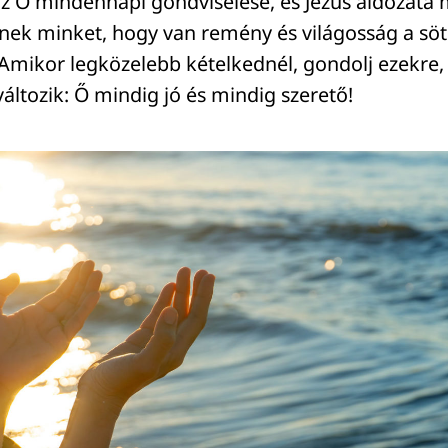
z Ő mindennapi gondviselése, és Jézus áldozata 
nek minket, hogy van remény és világosság a sö
Amikor legközelebb kételkednél, gondolj ezekre,
áltozik: Ő mindig jó és mindig szerető!