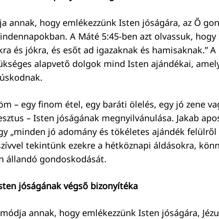
a annak, hogy emlékezzünk Isten jóságára, az Ő go
indennapokban. A Máté 5:45-ben azt olvassuk, hogy I
ra és jókra, és esőt ad igazaknak és hamisaknak.” A 
zükséges alapvető dolgok mind Isten ajándékai, amel
núskodnak.
m – egy finom étel, egy baráti ölelés, egy jó zene va
gesztus – Isten jóságának megnyilvánulása. Jakab apo
gy „minden jó adomány és tökéletes ajándék felülről 
 szívvel tekintünk ezekre a hétköznapi áldásokra, kö
en állandó gondoskodását.
Isten jóságának végső bizonyítéka
módja annak, hogy emlékezzünk Isten jóságára, Jézu