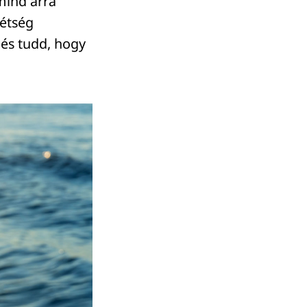
mind arra
tétség
 és tudd, hogy