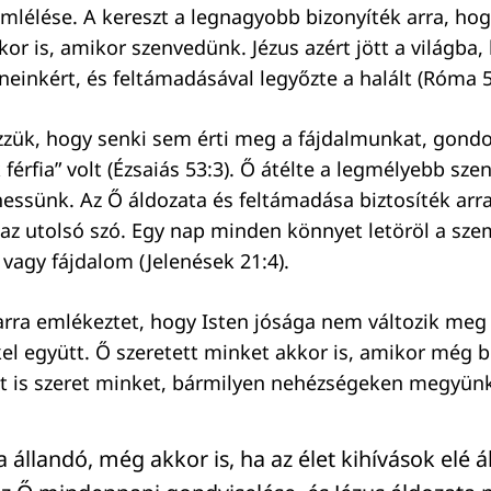
mlélése. A kereszt a legnagyobb bizonyíték arra, hog
or is, amikor szenvedünk. Jézus azért jött a világba,
einkért, és feltámadásával legyőzte a halált (Róma 5
zük, hogy senki sem érti meg a fájdalmunkat, gondol
 férfia” volt (Ézsaiás 53:3). Ő átélte a legmélyebb sz
essünk. Az Ő áldozata és feltámadása biztosíték arra
z utolsó szó. Egy nap minden könnyet letöröl a sz
 vagy fájdalom (Jelenések 21:4).
 arra emlékeztet, hogy Isten jósága nem változik meg
l együtt. Ő szeretett minket akkor is, amikor még 
t is szeret minket, bármilyen nehézségeken megyünk
a állandó, még akkor is, ha az élet kihívások elé ál