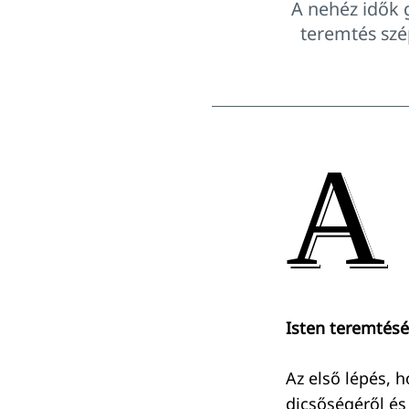
A nehéz idők 
teremtés szé
A
Isten teremtésé
Az első lépés, 
dicsőségéről és