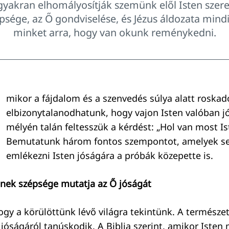
gyakran elhomályosítják szemünk elől Isten szeret
psége, az Ő gondviselése, és Jézus áldozata mind
minket arra, hogy van okunk reménykedni.
mikor a fájdalom és a szenvedés súlya alatt roska
elbizonytalanodhatunk, hogy vajon Isten valóban jó
mélyén talán feltesszük a kérdést: „Hol van most Is
Bemutatunk három fontos szempontot, amelyek s
emlékezni Isten jóságára a próbák közepette is.
nek szépsége mutatja az Ő jóságát
hogy a körülöttünk lévő világra tekintünk. A természe
 jóságáról tanúskodik. A Biblia szerint, amikor Iste