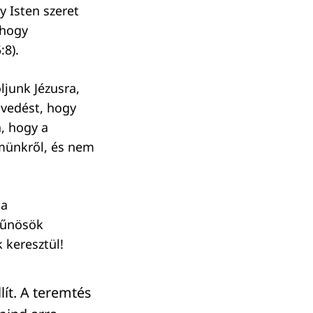
y Isten szeret
 hogy
:8).
junk Jézusra,
envedést, hogy
, hogy a
emünkről, és nem
 a
bűnösök
 keresztül!
lít. A teremtés