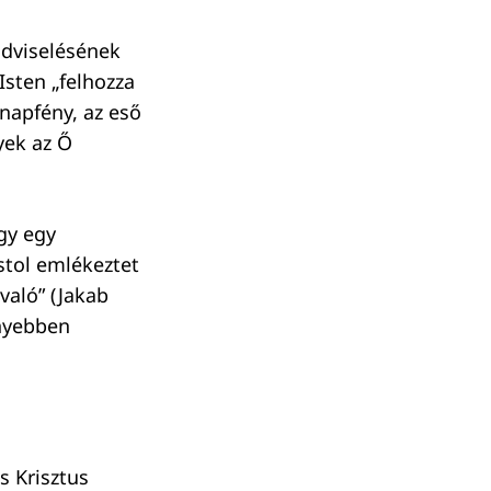
ndviselésének
sten „felhozza
napfény, az eső
yek az Ő
gy egy
stol emlékeztet
való” (Jakab
nnyebben
s Krisztus