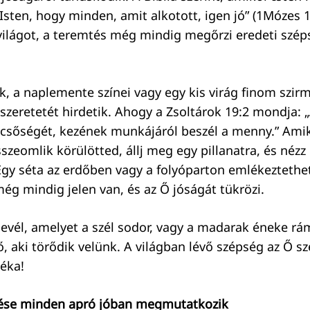
a Isten, hogy minden, amit alkotott, igen jó” (1Mózes 1
világot, a teremtés még mindig megőrzi eredeti szé
k, a naplemente színei vagy egy kis virág finom szir
 szeretetét hirdetik. Ahogy a Zsoltárok 19:2 mondja: 
dicsőségét, kezének munkájáról beszél a menny.” Ami
zeomlik körülötted, állj meg egy pillanatra, és nézz 
gy séta az erdőben vagy a folyóparton emlékeztethet
még mindig jelen van, és az Ő jóságát tükrözi.
levél, amelyet a szél sodor, vagy a madarak éneke rá
, aki törődik velünk. A világban lévő szépség az Ő s
téka!
lése minden apró jóban megmutatkozik