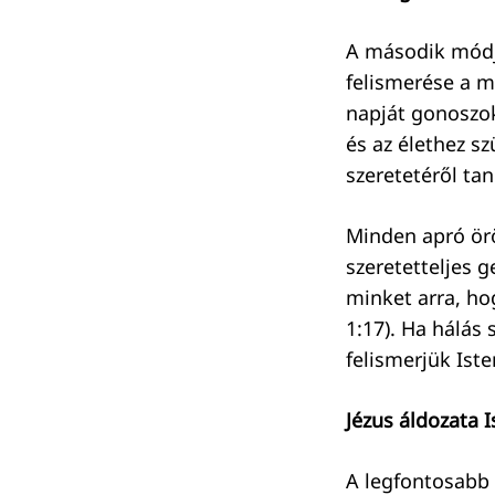
A második módj
felismerése a m
napját gonoszok
és az élethez s
szeretetéről ta
Minden apró örö
szeretetteljes 
minket arra, ho
1:17). Ha hálás
felismerjük Ist
Jézus áldozata 
A legfontosabb 