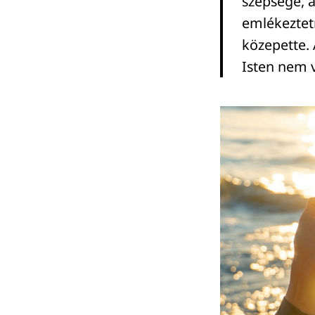
szépsége, a
emlékeztet
közepette. 
Isten nem v