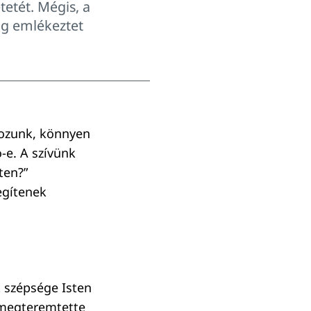
etét. Mégis, a
ig emlékeztet
dozunk, könnyen
-e. A szívünk
ten?”
egítenek
t szépsége Isten
n megteremtette