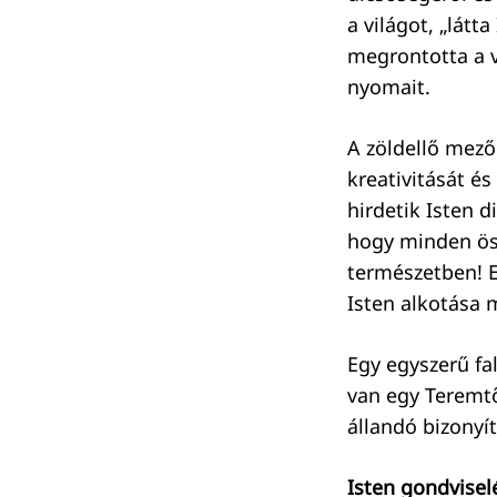
a világot, „látt
megrontotta a 
nyomait.
A zöldellő mező
kreativitását és
hirdetik Isten 
hogy minden öss
természetben! E
Isten alkotása 
Egy egyszerű fa
van egy Teremtő
állandó bizonyí
Isten gondvise