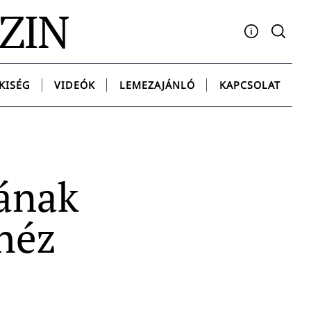
AZIN
Facebook
YouTube
Instagram
Twitter
Spotify
Messenge
KISÉG
VIDEÓK
LEMEZAJÁNLÓ
KAPCSOLAT
gának
héz