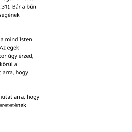
:31). Bár a bűn
pségének
ma mind Isten
„Az egek
kor úgy érzed,
körül a
 arra, hogy
mutat arra, hogy
zeretetének