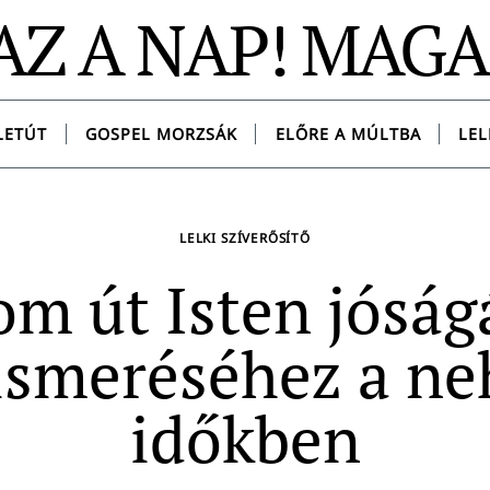
AZ A NAP! MAG
LETÚT
GOSPEL MORZSÁK
ELŐRE A MÚLTBA
LEL
LELKI SZÍVERŐSÍTŐ
m út Isten jósá
lismeréséhez a ne
időkben