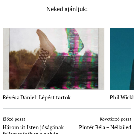
Neked ajánljuk:
Révész Dániel: Lépést tartok
Phil Wick
Post
Előző poszt
Következő poszt
Navigation
Három út Isten jóságának
Pintér Béla – Nélküled
felismeréséhez a nehéz