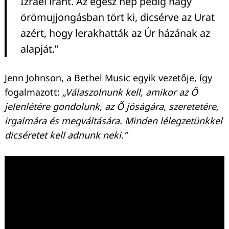
Izráel iránt. Az egész nép pedig nagy
örömujjongásban tört ki, dicsérve az Urat
azért, hogy lerakhatták az Úr házának az
alapját.”
Jenn Johnson, a Bethel Music egyik vezetője, így
fogalmazott:
„Válaszolnunk kell, amikor az Ő
jelenlétére gondolunk, az Ő jóságára, szeretetére,
irgalmára és megváltására. Minden lélegzetünkkel
dicséretet kell adnunk neki.”