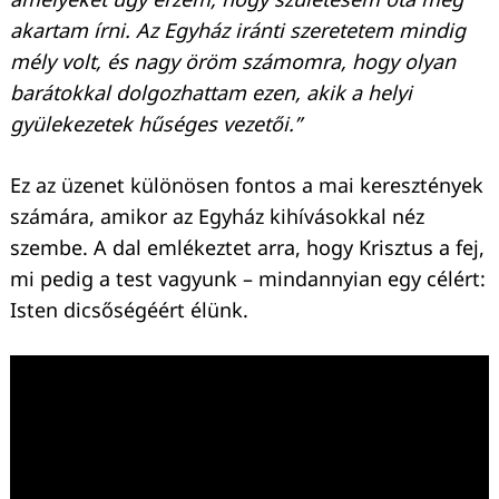
akartam írni. Az Egyház iránti szeretetem mindig
mély volt, és nagy öröm számomra, hogy olyan
Keresés:
barátokkal dolgozhattam ezen, akik a helyi
gyülekezetek hűséges vezetői.”
Ez az üzenet különösen fontos a mai keresztények
számára, amikor az Egyház kihívásokkal néz
szembe. A dal emlékeztet arra, hogy Krisztus a fej,
mi pedig a test vagyunk – mindannyian egy célért:
Isten dicsőségéért élünk.