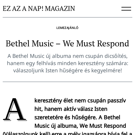
Skip
EZ AZ A NAP! MAGAZIN
to
content
LEMEZAJÁNLÓ
Bethel Music – We Must Respond
A Bethel Music új albuma nem csupán dicsőítés,
hanem egy felhívás minden keresztény számára:
válaszoljunk Isten hűségére és kegyelmére!
A
keresztény élet nem csupán passzív
hit, hanem aktív válasz Isten
szeretetére és hűségére. A Bethel
Music új albuma, We Must Respond
(Válaszolnunk kell) erre a mély igazságra hívja fel a