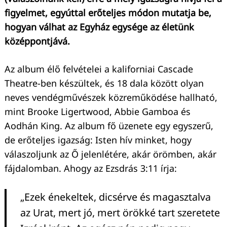
figyelmet, egyúttal erőteljes módon mutatja be,
hogyan válhat az Egyház egysége az életünk
középpontjává.
Az album élő felvételei a kaliforniai Cascade
Theatre-ben készültek, és 18 dala között olyan
neves vendégművészek közreműködése hallható,
mint Brooke Ligertwood, Abbie Gamboa és
Aodhán King. Az album fő üzenete egy egyszerű,
de erőteljes igazság: Isten hív minket, hogy
válaszoljunk az Ő jelenlétére, akár örömben, akár
fájdalomban. Ahogy az Ezsdrás 3:11 írja:
„Ezek énekeltek, dicsérve és magasztalva
az Urat, mert jó, mert örökké tart szeretete