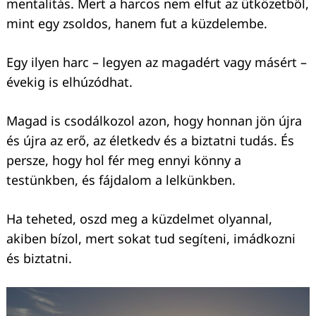
mentalitás. Mert a harcos nem elfut az ütközetből,
mint egy zsoldos, hanem fut a küzdelembe.
Egy ilyen harc – legyen az magadért vagy másért –
évekig is elhúzódhat.
Magad is csodálkozol azon, hogy honnan jön újra
és újra az erő, az életkedv és a biztatni tudás. És
persze, hogy hol fér meg ennyi könny a
testünkben, és fájdalom a lelkünkben.
Ha teheted, oszd meg a küzdelmet olyannal,
akiben bízol, mert sokat tud segíteni, imádkozni
és biztatni.