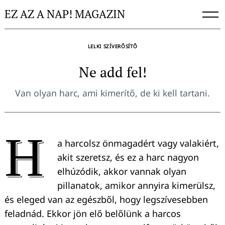
Skip
EZ AZ A NAP! MAGAZIN
to
content
LELKI SZÍVERŐSÍTŐ
Ne add fel!
Van olyan harc, ami kimerítő, de ki kell tartani.
H
a harcolsz önmagadért vagy valakiért,
akit szeretsz, és ez a harc nagyon
elhúzódik, akkor vannak olyan
pillanatok, amikor annyira kimerülsz,
és eleged van az egészből, hogy legszívesebben
feladnád. Ekkor jön elő belőlünk a harcos