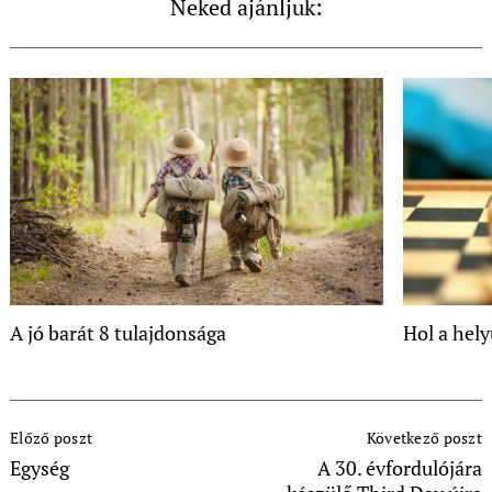
Neked ajánljuk:
A jó barát 8 tulajdonsága
Hol a hel
Post
Előző poszt
Következő poszt
Navigation
Egység
A 30. évfordulójára