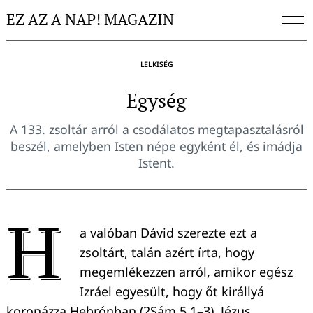
Skip
EZ AZ A NAP! MAGAZIN
to
content
LELKISÉG
Egység
A 133. zsoltár arról a csodálatos megtapasztalásról
beszél, amelyben Isten népe egyként él, és imádja
Istent.
H
a valóban Dávid szerezte ezt a
zsoltárt, talán azért írta, hogy
megemlékezzen arról, amikor egész
Izráel egyesült, hogy őt királlyá
koronázza Hebrónban (2Sám 5,1–3). Jézus