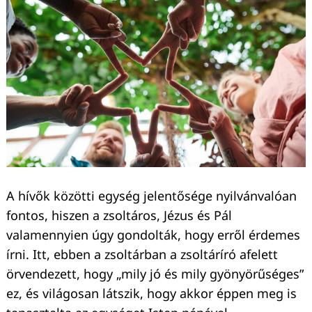
A hívők közötti egység jelentősége nyilvánvalóan
fontos, hiszen a zsoltáros, Jézus és Pál
valamennyien úgy gondolták, hogy erről érdemes
Keresés:
írni. Itt, ebben a zsoltárban a zsoltáríró afelett
örvendezett, hogy „mily jó és mily gyönyörűséges”
ez, és világosan látszik, hogy akkor éppen meg is