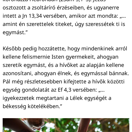
osztozott a zsoltáríró érzéseiben, és ugyanerre
intett a Jn 13,34 versében, amikor azt mondta: „…
amint én szerettelek titeket, úgy szeressétek ti is
egymást.”
Később pedig hozzátette, hogy mindenkinek arról
kellene felismernie Isten gyermekeit, ahogyan
szeretik egymást, és a hívőket az alapján kellene
azonosítani, ahogyan élnek, és egymással bánnak.
Pál még részletesebben kifejtette a hívők közötti
egység gondolatát az Ef 4,3 versében: „…
igyekezzetek megtartani a Lélek egységét a
békesség kötelékében.”