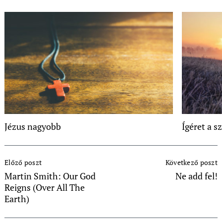
Jézus nagyobb
Ígéret a s
Post
Előző poszt
Következő poszt
Navigation
Martin Smith: Our God
Ne add fel!
Reigns (Over All The
Earth)