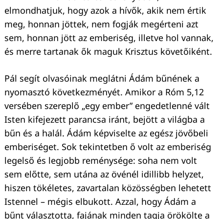
elmondhatjuk, hogy azok a hívők, akik nem értik
meg, honnan jöttek, nem fogják megérteni azt
sem, honnan jött az emberiség, illetve hol vannak,
és merre tartanak ők maguk Krisztus követőiként.
Pál segít olvasóinak meglátni Ádám bűnének a
nyomasztó következményét. Amikor a Róm 5,12
versében szereplő „egy ember” engedetlenné vált
Isten kifejezett parancsa iránt, bejött a világba a
bűn és a halál. Ádám képviselte az egész jövőbeli
emberiséget. Sok tekintetben ő volt az emberiség
legelső és legjobb reménysége: soha nem volt
sem előtte, sem utána az övénél idillibb helyzet,
hiszen tökéletes, zavartalan közösségben lehetett
Istennel – mégis elbukott. Azzal, hogy Ádám a
bűnt választotta, fajának minden tagja örökölte a