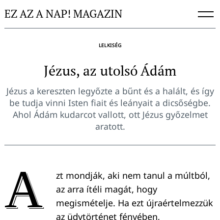
Skip
EZ AZ A NAP! MAGAZIN
to
content
LELKISÉG
Jézus, az utolsó Ádám
Jézus a kereszten legyőzte a bűnt és a halált, és így
be tudja vinni Isten fiait és leányait a dicsőségbe.
Ahol Ádám kudarcot vallott, ott Jézus győzelmet
aratott.
A
zt mondják, aki nem tanul a múltból,
az arra ítéli magát, hogy
megismételje. Ha ezt újraértelmezzük
az üdvtörténet fényében,