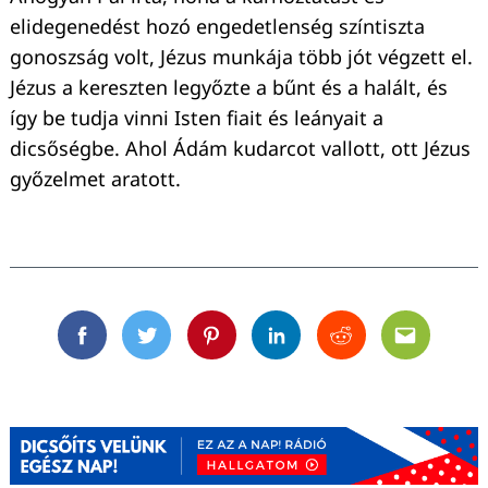
elidegenedést hozó engedetlenség színtiszta
gonoszság volt, Jézus munkája több jót végzett el.
Jézus a kereszten legyőzte a bűnt és a halált, és
így be tudja vinni Isten fiait és leányait a
dicsőségbe. Ahol Ádám kudarcot vallott, ott Jézus
győzelmet aratott.
Facebook
Twitter
Pinterest
Linkedin
Reddit
Email