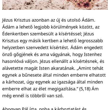
Jézus Krisztus azonban az új és utolsó Ádám.
Ádám a lehető legjobb körülmények között, az
Édenkertben szembesült a kísértéssel; Jézus
Krisztus egy másik kertben a lehető legrosszabb
helyzetben szenvedett kísértést. Ádám engedett
önző gőgjének és ama vágyának, hogy Istenhez
hasonlóvá váljon. Jézus ellenállt a kísértésnek, és
alávetette magát Isten akaratának. „Amint tehát
egynek a bűnesete által minden emberre elhatott
a kárhozat, úgy egynek az igazsága által minden
emberre elhat az élet megigazítása.” (5,18) Ám
még ennél is többről van szó.
Ahogyan Pál írta, noha a kárhoztatást és