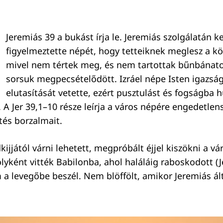
Jeremiás 39 a bukást írja le. Jeremiás szolgálatán ke
figyelmeztette népét, hogy tetteiknek meglesz a k
mivel nem tértek meg, és nem tartottak bűnbánatot
sorsuk megpecsételődött. Izráel népe Isten igazsá
elutasítását vetette, ezért pusztulást és fogságba h
). A Jer 39,1–10 része leírja a város népére engedetle
tés borzalmait.
ijjától várni lehetett, megpróbált éjjel kiszökni a vá
lyként vitték Babilonba, ahol haláláig raboskodott (Je
a levegőbe beszél. Nem blöffölt, amikor Jeremiás álta