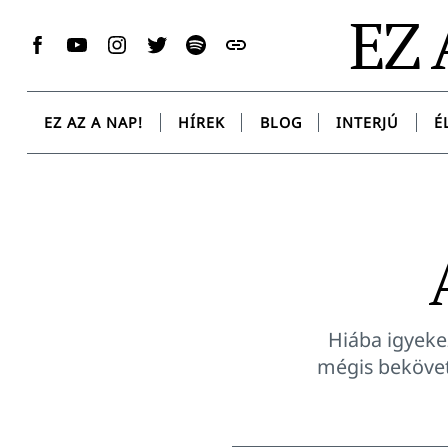
Skip
EZ 
to
Facebook
YouTube
Instagram
Twitter
Spotify
Messenger
content
EZ AZ A NAP!
HÍREK
BLOG
INTERJÚ
É
Hiába igyeke
mégis bekövet