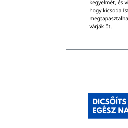
kegyelmét, és v
hogy kicsoda Ist
megtapasztalhas
várják őt.