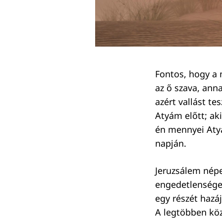
Keresés:
Fontos, hogy a 
az ő szava, anna
azért vallást te
Atyám előtt; a
én mennyei Atyám
napján.
Jeruzsálem népe 
engedetlensége 
egy részét hazáj
A legtöbben kö