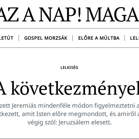
AZ A NAP! MAG
LETÚT
GOSPEL MORZSÁK
ELŐRE A MÚLTBA
LEL
LELKISÉG
A következménye
zett Jeremiás mindenféle módon figyelmeztetni a
kezett, amit Isten előre megmondott, és amiről 
végig szól: Jeruzsálem elesett.