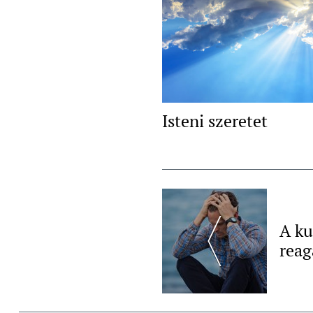
Isteni szeretet
Post
Navigation
A ku
reag