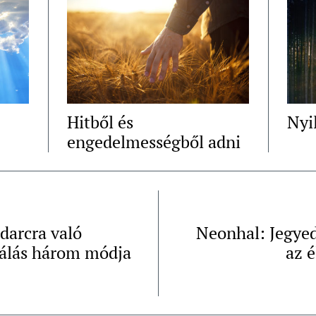
Hitből és
Nyi
engedelmességből adni
darcra való
Neonhal: Jegye
álás három módja
az é