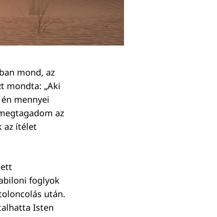
iában mond, az
zt mondta: „Aki
az én mennyei
s megtagadom az
 az ítélet
ett
biloni foglyok
itoloncolás után.
alhatta Isten