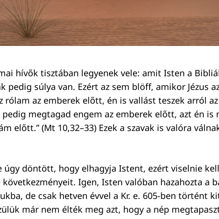
mai hívők tisztában legyenek vele: amit Isten a Bibl
k pedig súlya van. Ezért az sem blöff, amikor Jézus a
sz rólam az emberek előtt, én is vallást teszek arról 
ki pedig megtagad engem az emberek előtt, azt én i
 előtt.” (Mt 10,32–33) Ezek a szavak is valóra válnak
úgy döntött, hogy elhagyja Istent, ezért viselnie kell
következményeit. Igen, Isten valóban hazahozta a ba
ukba, de csak hetven évvel a Kr. e. 605-ben történt k
zülük már nem élték meg azt, hogy a nép megtapaszt