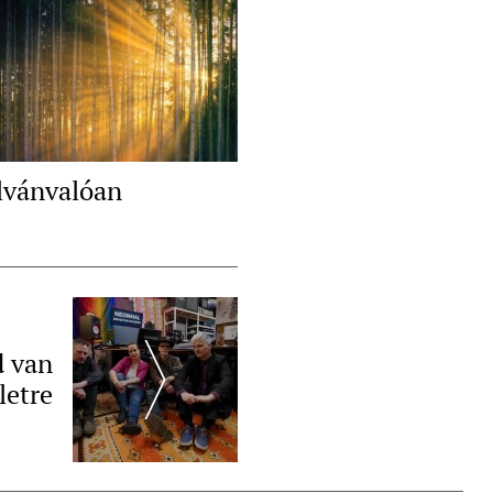
lvánvalóan
d van
letre