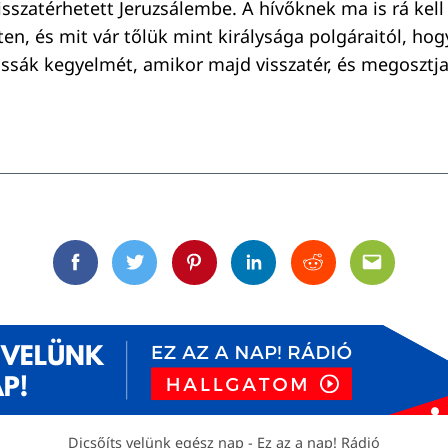
isszatérhetett Jeruzsálembe. A hívőknek ma is rá kell
en, és mit vár tőlük mint királysága polgáraitól, hog
sák kegyelmét, amikor majd visszatér, és megosztja
Facebook
Twitter
Pinterest
Linkedin
Reddit
Email
Dicsőíts velünk egész nap - Ez az a nap! Rádió