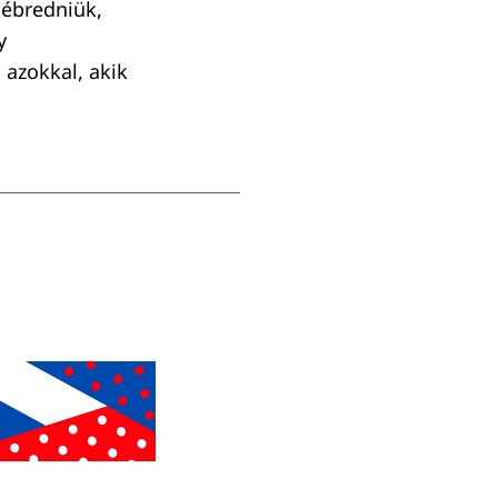
 ébredniük,
y
 azokkal, akik