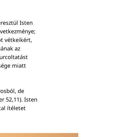
resztül Isten
övetkezménye;
 vétkeikért,
gának az
urcoltatást
nsége miatt
rosból, de
r 52,11). Isten
l ítéletet