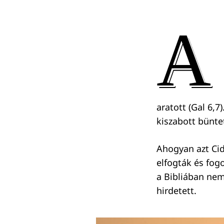
A
aratott (Gal 6,7
kiszabott bünte
Ahogyan azt Cidk
elfogták és fogo
a Bibliában nem 
hirdetett.