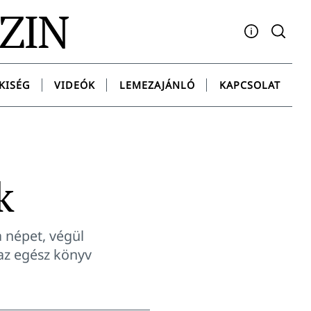
AZIN
Facebook
YouTube
Instagram
Twitter
Spotify
Messenge
KISÉG
VIDEÓK
LEMEZAJÁNLÓ
KAPCSOLAT
k
 népet, végül
az egész könyv