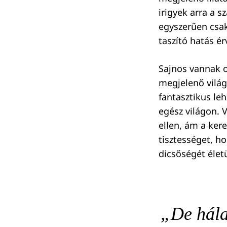
irigyek arra a 
egyszerűen csak 
taszító hatás é
Sajnos vannak o
megjelenő világ
fantasztikus le
egész világon.
ellen, ám a ker
tisztességet, ho
dicsőségét életü
„De hála 