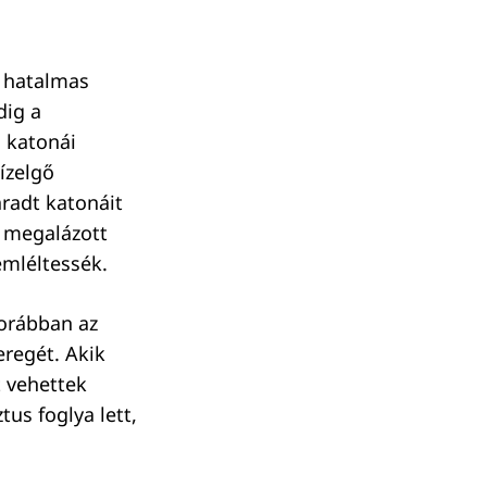
 hatalmas
dig a
 katonái
ízelgő
radt katonáit
n megalázott
emléltessék.
korábban az
eregét. Akik
t vehettek
us foglya lett,