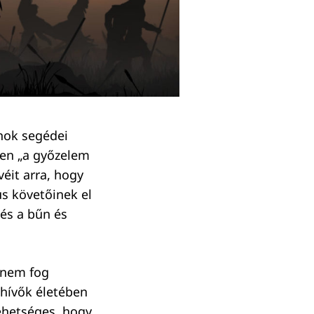
nok segédei
ében „a győzelem
véit arra, hogy
us követőinek el
 és a bűn és
a nem fog
 hívők életében
Lehetséges, hogy