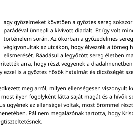
agy győzelmeket követően a győztes sereg sokszor
parádéval ünnepli a kivívott diadalt. Ez így volt min
történelem során. Az ókorban a győzedelmes sereg
végigvonultak az utcákon, hogy élvezzék a tömeg h
elismerését. Ráadásul a legyőzött sereg életben ma
rítették arra, hogy részt vegyenek a diadalmenetbe
y ezzel is a győztes hősök hatalmát és dicsőségét sz
ledkezett meg arról, milyen ellenségesen viszonyult 
most ilyen fogolyként látta saját magát és a hívők s
us ügyének az ellenségei voltak, most örömmel rész
menetében. Pál nem megalázónak tartotta, hogy Kriszt
tiszteltetésnek.