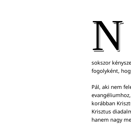
N
sokszor kénysze
fogolyként, hog
Pál, aki nem fe
evangéliumhoz, 
korábban Kriszt
Krisztus diadal
hanem nagy meg