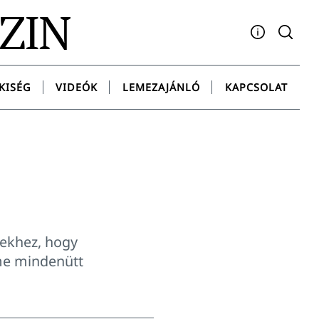
AZIN
Facebook
YouTube
Instagram
Twitter
Spotify
Messenge
KISÉG
VIDEÓK
LEMEZAJÁNLÓ
KAPCSOLAT
tekhez, hogy
lme mindenütt