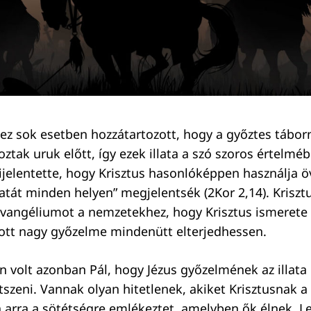
z sok esetben hozzátartozott, hogy a győztes tábor
oztak uruk előtt, így ezek illata a szó szoros értelm
l kijelentette, hogy Krisztus hasonlóképpen használja ö
latát minden helyen” megjelentsék (2Kor 2,14). Kriszt
 evangéliumot a nemzetekhez, hogy Krisztus ismerete
atott nagy győzelme mindenütt elterjedhessen.
ban volt azonban Pál, hogy Jézus győzelmének az illat
szeni. Vannak olyan hitetlenek, akiket Krisztusnak a
a arra a sötétségre emlékeztet, amelyben ők élnek. 