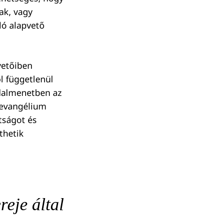
ak, vagy
ló alapvető
vetőiben
l függetlenül
adalmenetben az
 evangélium
tságot és
thetik
reje által