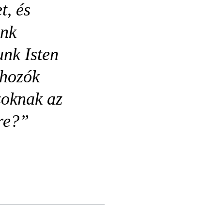
t, és
unk
unk Isten
rhozók
azoknak az
rre?”