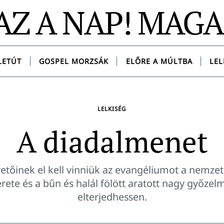
AZ A NAP! MAG
LETÚT
GOSPEL MORZSÁK
ELŐRE A MÚLTBA
LEL
LELKISÉG
A diadalmenet
vetőinek el kell vinniük az evangéliumot a nemze
erete és a bűn és halál fölött aratott nagy győze
elterjedhessen.