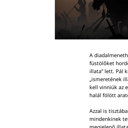
A diadalmenethe
füstölőket hord
illata” lett. Pá
„ismeretének il
kell vinniük az
halál fölött ar
Keresés:
Azzal is tisztá
mindenkinek tet
megjelenő illat