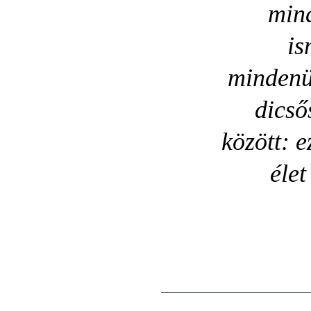
mind
is
mindenüt
dicső
között: e
élet