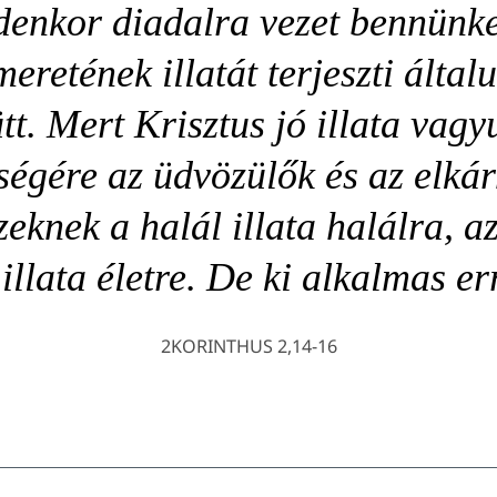
enkor diadalra vezet bennünke
meretének illatát terjeszti által
t. Mert Krisztus jó illata vagy
ségére az üdvözülők és az elká
zeknek a halál illata halálra, 
 illata életre. De ki alkalmas e
2KORINTHUS 2,14-16