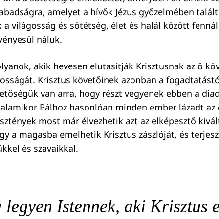
szabadságra, amelyet a hívők Jézus győzelmében talált
a világosság és sötétség, élet és halál között fennál
rvényesül náluk.
lyanok, akik hevesen elutasítják Krisztusnak az ő kö
osságát. Krisztus követőinek azonban a fogadtatástó
hetőségük van arra, hogy részt vegyenek ebben a di
 Valamikor Pálhoz hasonlóan minden ember lázadt az
esztények most már élvezhetik azt az elképesztő kivál
gy a magasba emelhetik Krisztus zászlóját, és terjesz
kkel és szavaikkal.
legyen Istennek, aki Krisztus e