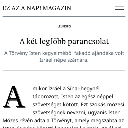
Skip
EZ AZ A NAP! MAGAZIN
to
content
LELKISÉG
A két legfőbb parancsolat
A Törvény Isten kegyelméből fakadó ajándéka volt
Izráel népe számára.
A
mikor Izráel a Sínai-hegynél
táborozott, Isten az egész néppel
szövetséget kötött. Ezt szokás mózesi
szövetségnek nevezni, ugyanis Isten
Mózes révén adta a Törvényt, amely megszabta az