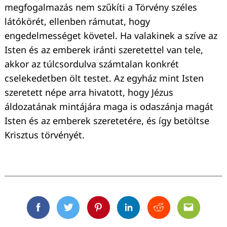
megfogalmazás nem szűkíti a Törvény széles
látókörét, ellenben rámutat, hogy
engedelmességet követel. Ha valakinek a szíve az
Isten és az emberek iránti szeretettel van tele,
akkor az túlcsordulva számtalan konkrét
cselekedetben ölt testet. Az egyház mint Isten
szeretett népe arra hivatott, hogy Jézus
áldozatának mintájára maga is odaszánja magát
Isten és az emberek szeretetére, és így betöltse
Krisztus törvényét.
Facebook
Twitter
Pinterest
Linkedin
Reddit
Email