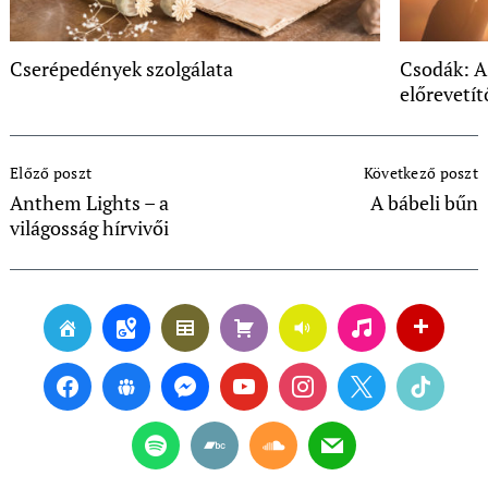
Cserépedények szolgálata
Csodák: A 
előrevetít
Post
Előző poszt
Következő poszt
Navigation
Anthem Lights – a
A bábeli bűn
világosság hírvivői