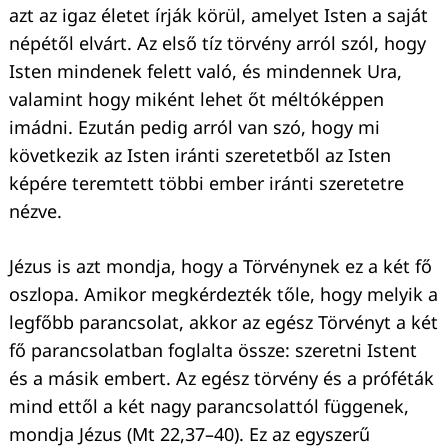
azt az igaz életet írják körül, amelyet Isten a saját
Keresés:
népétől elvárt. Az első tíz törvény arról szól, hogy
Isten mindenek felett való, és mindennek Ura,
valamint hogy miként lehet őt méltóképpen
imádni. Ezután pedig arról van szó, hogy mi
következik az Isten iránti szeretetből az Isten
képére teremtett többi ember iránti szeretetre
nézve.
Jézus is azt mondja, hogy a Törvénynek ez a két fő
oszlopa. Amikor megkérdezték tőle, hogy melyik a
legfőbb parancsolat, akkor az egész Törvényt a két
fő parancsolatban foglalta össze: szeretni Istent
és a másik embert. Az egész törvény és a próféták
mind ettől a két nagy parancsolattól függenek,
mondja Jézus (Mt 22,37–40). Ez az egyszerű