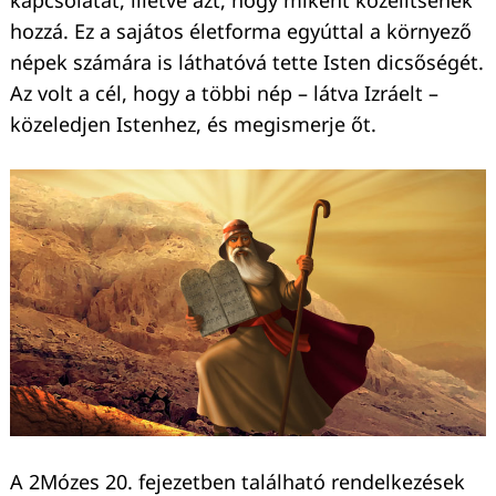
kapcsolatát, illetve azt, hogy miként közelítsenek
hozzá. Ez a sajátos életforma egyúttal a környező
népek számára is láthatóvá tette Isten dicsőségét.
Az volt a cél, hogy a többi nép – látva Izráelt –
közeledjen Istenhez, és megismerje őt.
A 2Mózes 20. fejezetben található rendelkezések