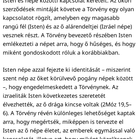
Isten és népe közötti kapcsolat kereteit. Az ókori
szerződések mintáját követve a Törvény egy olyan
kapcsolatot rögzít, amelyben egy magasabb
rangú fél (Isten) és az ő alárendeltjei (Izráel népe)
vesznek részt. A Törvény bevezető részében Isten
emlékezteti a népet arra, hogy ő hűséges, és hogy
miként gondoskodott róluk a korábbiakban.
Isten népe azzal fejezte ki identitását – miszerint
szent nép az őket körülvevő pogány népek között
–, hogy engedelmeskedett a Törvénynek. Az
izraeliták Isten következetes szeretetét
élvezhették, az ő drága kincse voltak (2Móz 19,5–
6). A Törvény révén különleges lehetőséget kaptak
arra, hogy megértsék, miképpen is tervezte el
Isten az ő népe életet, az emberek egymással való