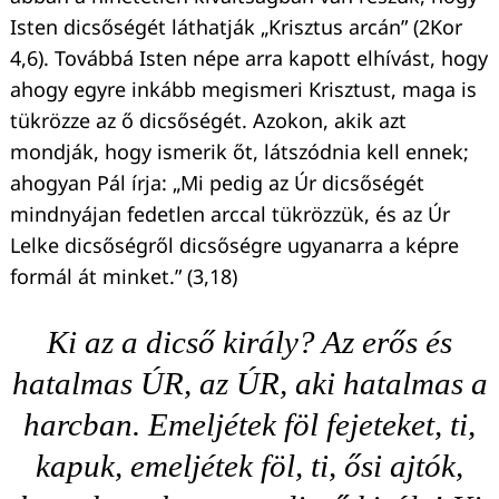
Isten dicsőségét láthatják „Krisztus arcán” (2Kor
4,6). Továbbá Isten népe arra kapott elhívást, hogy
ahogy egyre inkább megismeri Krisztust, maga is
tükrözze az ő dicsőségét. Azokon, akik azt
mondják, hogy ismerik őt, látszódnia kell ennek;
ahogyan Pál írja: „Mi pedig az Úr dicsőségét
mindnyájan fedetlen arccal tükrözzük, és az Úr
Lelke dicsőségről dicsőségre ugyanarra a képre
formál át minket.” (3,18)
Ki az a dicső király? Az erős és
hatalmas ÚR, az ÚR, aki hatalmas a
harcban. Emeljétek föl fejeteket, ti,
kapuk, emeljétek föl, ti, ősi ajtók,