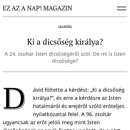
Skip
EZ AZ A NAP! MAGAZIN
to
content
LELKISÉG
Ki a dicsőség királya?
A 24. zsoltár Isten dicsőségéről szól. De mi is Isten
dicsősége?
D
ávid föltette a kérdést: „Ki a dicsőség
királya?”, és erre a kérdésre az Isten
hatalmáról és erejéről szóló erőteljes
nyilatkozattal felel. A 96. zsoltár
ugyancsak az erőt jelöli meg mint Isten