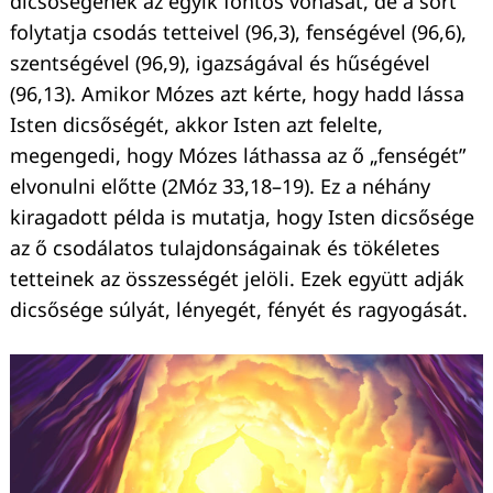
dicsőségének az egyik fontos vonását, de a sort
folytatja csodás tetteivel (96,3), fenségével (96,6),
szentségével (96,9), igazságával és hűségével
(96,13). Amikor Mózes azt kérte, hogy hadd lássa
Isten dicsőségét, akkor Isten azt felelte,
megengedi, hogy Mózes láthassa az ő „fenségét”
elvonulni előtte (2Móz 33,18–19). Ez a néhány
kiragadott példa is mutatja, hogy Isten dicsősége
az ő csodálatos tulajdonságainak és tökéletes
tetteinek az összességét jelöli. Ezek együtt adják
dicsősége súlyát, lényegét, fényét és ragyogását.