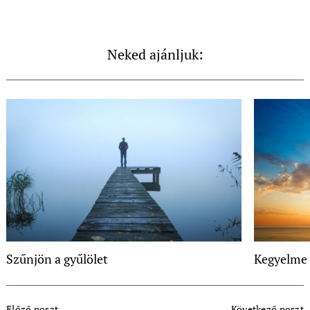
Neked ajánljuk:
Szűnjön a gyűlölet
Kegyelme 
Post
Előző poszt
Következő poszt