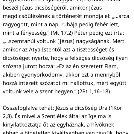
beszél Jézus dicsőségéről, amikor Jézus
megdicsőülésének a történetét mondja el: „…arca
ragyogott, mint a nap, ruhája pedig fehér lett,
mint a fényesség.” (Mt 17,2) Péter pedig ezt írta:
„…szemtanúi voltunk [Jézus] nagyságának. Mert
Keresés:
amikor az Atya Istentől azt a tisztességet és
dicsőséget nyerte, hogy a felséges dicsőség ilyen
szózata jutott hozzá: »Ez az én szeretett Fiam,
akiben gyönyörködöm«, akkor ezt a mennyből
hozzá intézett szózatot mi hallottuk, mert együtt
voltunk vele a szent hegyen.” (2Pt 1,16–18)
Összefoglalva tehát: Jézus a dicsőség Ura (1Kor
2,8). És mivel a Szentlélek által az Ige ma is
kinyilatkoztatja őt az egyháznak, a hívőknek
abban a hihetetlen kiváltságban van részük, hogy