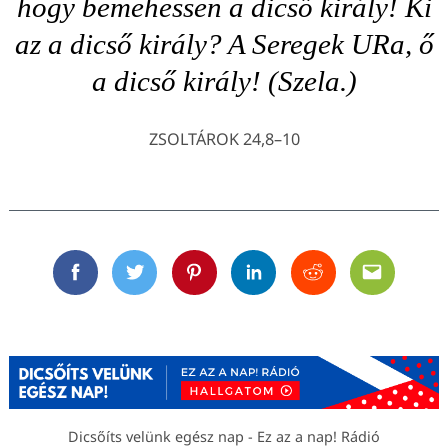
hogy bemehessen a dicső király! Ki
az a dicső király? A Seregek URa, ő
a dicső király! (Szela.)
ZSOLTÁROK 24,8–10
Facebook
Twitter
Pinterest
Linkedin
Reddit
Email
Dicsőíts velünk egész nap - Ez az a nap! Rádió