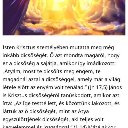
Isten Krisztus személyében mutatta meg még
inkább dicsőségét. Ő azt mondta magáról, hogy
ez a dicsőség a sajátja, amikor így imádkozott:
„Atyám, most te dicsőíts meg engem, te
magadnál azzal a dicsőséggel, amely már a világ
létele előtt az enyém volt tenálad.” (Jn 17,5) János
is Krisztus dicsőségéről tanúskodott, amikor azt
írta: „Az Ige testté lett, és közöttünk lakozott, és
láttuk az ő dicsőségét, mint az Atya
egyszülöttjének dicsőségét, aki teljes volt
kegyelemmel és igazsággal.” (1,14) Máté akkor