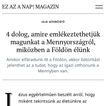
Skip
EZ AZ A NAP! MAGAZIN
to
content
LELKI SZÍVERŐSÍTŐ
4 dolog, amire emlékeztethetjük
magunkat a Mennyországról,
miközben a Földön élünk
Amikor elfáradunk itt a Földön, akkor bátorítást
jelenthet az a tudat, hogy az igazi otthonunk a
Mennyben van.
J
ézus egyértelműen beszélt arról, hogy
miként tekintsünk az életünkre az