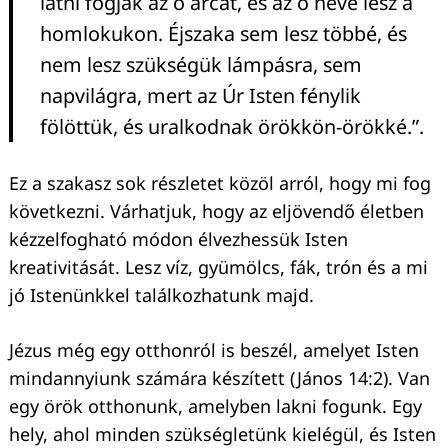
látni fogják az ő arcát, és az ő neve lesz a
homlokukon. Éjszaka sem lesz többé, és
nem lesz szükségük lámpásra, sem
napvilágra, mert az Úr Isten fénylik
fölöttük, és uralkodnak örökkön-örökké.”.
Ez a szakasz sok részletet közöl arról, hogy mi fog
következni. Várhatjuk, hogy az eljövendő életben
kézzelfogható módon élvezhessük Isten
kreativitását. Lesz víz, gyümölcs, fák, trón és a mi
jó Istenünkkel találkozhatunk majd.
Jézus még egy otthonról is beszél, amelyet Isten
mindannyiunk számára készített (János 14:2). Van
egy örök otthonunk, amelyben lakni fogunk. Egy
hely, ahol minden szükségletünk kielégül, és Isten