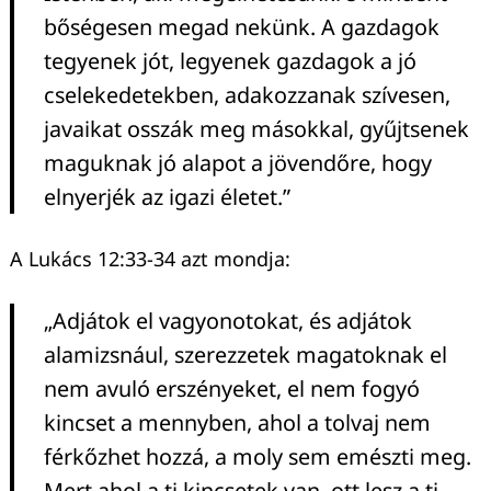
bőségesen megad nekünk. A gazdagok
tegyenek jót, legyenek gazdagok a jó
cselekedetekben, adakozzanak szívesen,
javaikat osszák meg másokkal, gyűjtsenek
maguknak jó alapot a jövendőre, hogy
elnyerjék az igazi életet.”
A Lukács 12:33-34 azt mondja:
„Adjátok el vagyonotokat, és adjátok
alamizsnául, szerezzetek magatoknak el
nem avuló erszényeket, el nem fogyó
kincset a mennyben, ahol a tolvaj nem
férkőzhet hozzá, a moly sem emészti meg.
Mert ahol a ti kincsetek van, ott lesz a ti