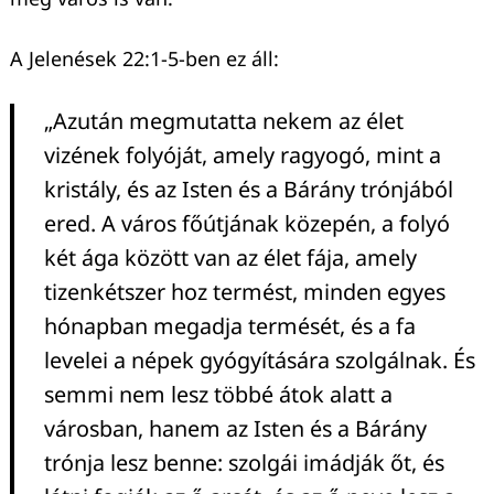
A Jelenések 22:1-5-ben ez áll:
Keresés:
„Azután megmutatta nekem az élet
vizének folyóját, amely ragyogó, mint a
kristály, és az Isten és a Bárány trónjából
ered. A város főútjának közepén, a folyó
két ága között van az élet fája, amely
tizenkétszer hoz termést, minden egyes
hónapban megadja termését, és a fa
levelei a népek gyógyítására szolgálnak. És
semmi nem lesz többé átok alatt a
városban, hanem az Isten és a Bárány
trónja lesz benne: szolgái imádják őt, és