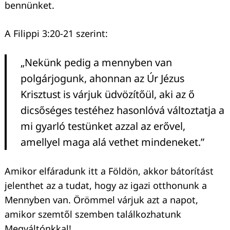
bennünket.
A Filippi 3:20-21 szerint:
„Nekünk pedig a mennyben van
polgárjogunk, ahonnan az Úr Jézus
Krisztust is várjuk üdvözítőül, aki az ő
dicsőséges testéhez hasonlóvá változtatja a
mi gyarló testünket azzal az erővel,
amellyel maga alá vethet mindeneket.”
Amikor elfáradunk itt a Földön, akkor bátorítást
jelenthet az a tudat, hogy az igazi otthonunk a
Mennyben van. Örömmel várjuk azt a napot,
amikor szemtől szemben találkozhatunk
Megváltónkkal!