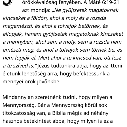
örökkévalóság fényében. A Máté 6:19-21
azt mondja:
„Ne gyűjtsetek magatoknak
kincseket a földön, ahol a moly és a rozsda
megemészti, és ahol a tolvajok betörnek, és
ellopják, hanem gyűjtsetek magatoknak kincseket
a mennyben, ahol sem a moly, sem a rozsda nem
emészti meg, és ahol a tolvajok sem törnek be, és
nem lopják el. Mert ahol a te kincsed van, ott lesz
a te szíved is.”
Jézus tudtunkra adja, hogy az itteni
életünk lehetőség arra, hogy befektessünk a
mennyei örök jövőnkbe.
Mindannyian szeretnénk tudni, hogy milyen a
Mennyország. Bár a Mennyország körül sok
titokzatosság van, a Biblia mégis ad néhány
hasznos betekintést abba, hogy milyen is ez a