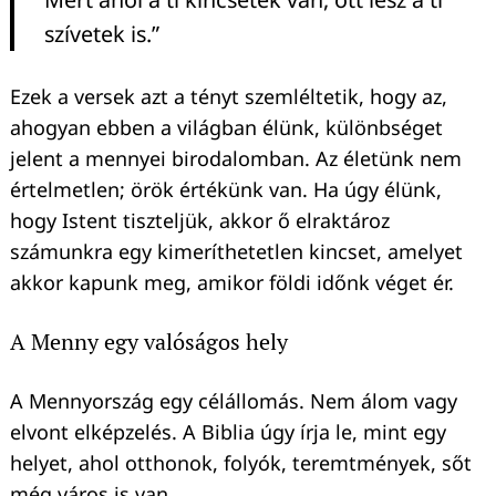
szívetek is.”
Ezek a versek azt a tényt szemléltetik, hogy az,
ahogyan ebben a világban élünk, különbséget
jelent a mennyei birodalomban. Az életünk nem
értelmetlen; örök értékünk van. Ha úgy élünk,
hogy Istent tiszteljük, akkor ő elraktároz
számunkra egy kimeríthetetlen kincset, amelyet
akkor kapunk meg, amikor földi időnk véget ér.
A Menny egy valóságos hely
A Mennyország egy célállomás. Nem álom vagy
elvont elképzelés. A Biblia úgy írja le, mint egy
helyet, ahol otthonok, folyók, teremtmények, sőt
még város is van.