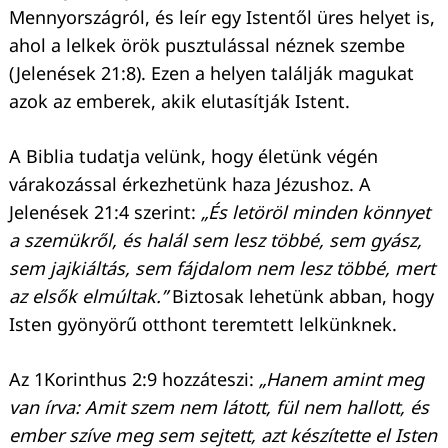
Mennyországról, és leír egy Istentől üres helyet is,
ahol a lelkek örök pusztulással néznek szembe
(Jelenések 21:8). Ezen a helyen találják magukat
azok az emberek, akik elutasítják Istent.
A Biblia tudatja velünk, hogy életünk végén
várakozással érkezhetünk haza Jézushoz. A
Jelenések 21:4 szerint:
„És letöröl minden könnyet
a szemükről, és halál sem lesz többé, sem gyász,
sem jajkiáltás, sem fájdalom nem lesz többé, mert
az elsők elmúltak.”
Biztosak lehetünk abban, hogy
Isten gyönyörű otthont teremtett lelkünknek.
Az 1Korinthus 2:9 hozzáteszi:
„Hanem amint meg
van írva: Amit szem nem látott, fül nem hallott, és
ember szíve meg sem sejtett, azt készítette el Isten