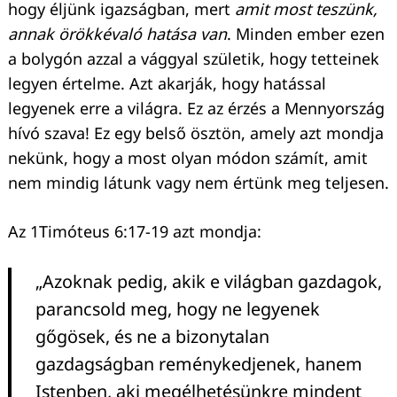
hogy éljünk igazságban, mert
amit most teszünk,
annak örökkévaló hatása van
. Minden ember ezen
a bolygón azzal a vággyal születik, hogy tetteinek
legyen értelme. Azt akarják, hogy hatással
legyenek erre a világra. Ez az érzés a Mennyország
hívó szava! Ez egy belső ösztön, amely azt mondja
nekünk, hogy a most olyan módon számít, amit
nem mindig látunk vagy nem értünk meg teljesen.
Az 1Timóteus 6:17-19 azt mondja:
„Azoknak pedig, akik e világban gazdagok,
parancsold meg, hogy ne legyenek
gőgösek, és ne a bizonytalan
gazdagságban reménykedjenek, hanem
Istenben, aki megélhetésünkre mindent