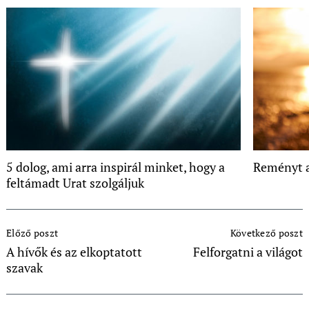
5 dolog, ami arra inspirál minket, hogy a
Reményt 
feltámadt Urat szolgáljuk
Post
Előző poszt
Következő poszt
Navigation
A hívők és az elkoptatott
Felforgatni a világot
szavak