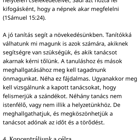
helytelen cselekedeteivel, Saul azt hozta fel
kifogásként, hogy a népnek akar megfelelni
(1Sámuel 15:24).
A jó tanítás segít a növekedésünkben. Tanítókká
válhatunk mi magunk is azok számára, akiknek
segítségre van szükségük, és akik tanácsot
akarnak kérni tőlünk. A tanuláshoz és mások
meghallgatásához meg kell tagadnunk
önmagunkat. Néha ez fájdalmas. Ugyanakkor meg
kell vizsgálnunk a kapott tanácsokat, hogy
felismerjük a szándékot. Néhány tanács nem
istenfélő, vagy nem illik a helyzetünkhöz. De
meghallgathatjuk, és megköszönhetjük a
tanácsot adónak az időt és a törődést.
4. Koncentráljunk a célra