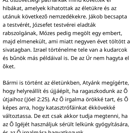
hibákat, amelyek kihatottak az életükre és az
utánuk következő nemzedékekre. Jákob becsapta
a testvérét, Józsefet testvérei eladták
rabszolgának, Mózes pedig megölt egy embert,
majd elmenekült, ami miatt negyven évet töltött a
sivatagban. Izrael történelme tele van a kudarcok
és bűnök más példáival is. De az Úr nem hagyta el
őket.
Bármi is történt az életünkben, Atyánk megígérte,
hogy helyreállít és újjáépít, ha ragaszkodunk az Ő
útjaihoz (Jóel 2:25). Az Ő irgalma örökké tart, és Ő
képes arra, hogy katasztrófáinkat ékkövekké
változtassa. De ezt csak akkor tudja megtenni, ha
az Ő Igéjét használjuk sérült lelkünk gyógyítására,
és az Ő irgalmára hagyatkozunk.