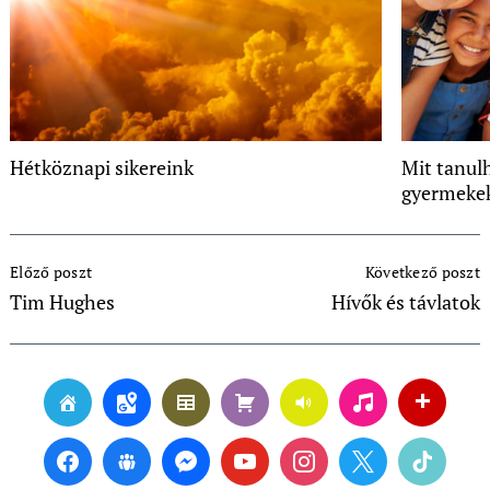
Hétköznapi sikereink
Mit tanul
gyermekek
Post
Előző poszt
Következő poszt
Navigation
Tim Hughes
Hívők és távlatok