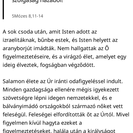
5Mózes 8,11-14
A sok csoda után, amit Isten adott az
izraelitáknak, bűnbe estek, és Isten helyett az
aranyborjút imádták. Nem hallgattak az Ő
figyelmeztetéseire, és a virágzó élet, amelyet egy
ideig élveztek, fogságban végződött.
Salamon élete az Úr iránti odafigyeléssel indult.
Minden gazdagsága ellenére mégis igyekezett
szövetségre lépni idegen nemzetekkel, és e
bálványimádó országokból származó nőket vett
feleségül. Feleségei elfordították őt az Úrtól. Mivel
figyelmen kívül hagyta ezeket a
figyelmeztetéseket, halála után a királyságot