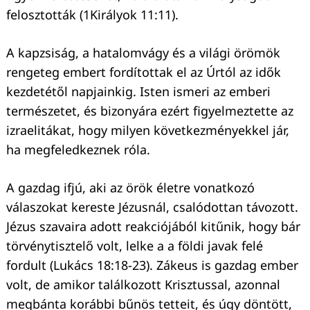
felosztották (1Királyok 11:11).
A kapzsiság, a hatalomvágy és a világi örömök
rengeteg embert fordítottak el az Úrtól az idők
kezdetétől napjainkig. Isten ismeri az emberi
természetet, és bizonyára ezért figyelmeztette az
izraelitákat, hogy milyen következményekkel jár,
ha megfeledkeznek róla.
A gazdag ifjú, aki az örök életre vonatkozó
válaszokat kereste Jézusnál, csalódottan távozott.
Jézus szavaira adott reakciójából kitűnik, hogy bár
törvénytisztelő volt, lelke a a földi javak felé
fordult (Lukács 18:18-23). Zákeus is gazdag ember
volt, de amikor találkozott Krisztussal, azonnal
megbánta korábbi bűnös tetteit, és úgy döntött,