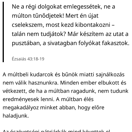
Ne a régi dolgokat emlegessétek, ne a
múlton tűnődjetek! Mert én újat
cselekszem, most kezd kibontakozni –
talán nem tudjátok? Már készítem az utat a
pusztában, a sivatagban folyókat fakasztok.
Ézsaiás 43:18-19
A múltbeli kudarcok és bűnök miatti sajnálkozás
nem válik hasznunkra. Minden ember elbukott és
vétkezett, de ha a múltban ragadunk, nem tudunk
eredményesek lenni. A múltban élés
megakadályoz minket abban, hogy előre
haladjunk.
Az ószövetségi pátriárkák mind követtek el