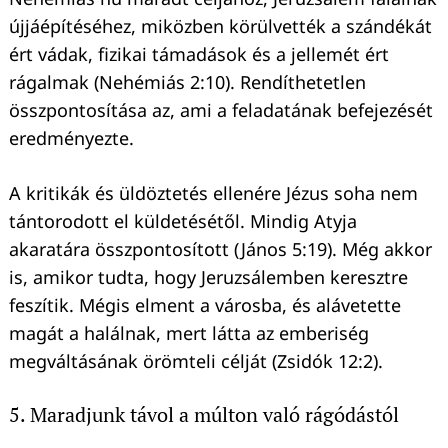
újjáépítéséhez, miközben körülvették a szándékát
ért vádak, fizikai támadások és a jellemét ért
rágalmak (Nehémiás 2:10). Rendíthetetlen
összpontosítása az, ami a feladatának befejezését
eredményezte.
A kritikák és üldöztetés ellenére Jézus soha nem
tántorodott el küldetésétől. Mindig Atyja
akaratára összpontosított (János 5:19). Még akkor
is, amikor tudta, hogy Jeruzsálemben keresztre
feszítik. Mégis elment a városba, és alávetette
magát a halálnak, mert látta az emberiség
megváltásának örömteli célját (Zsidók 12:2).
5. Maradjunk távol a múlton való rágódástól