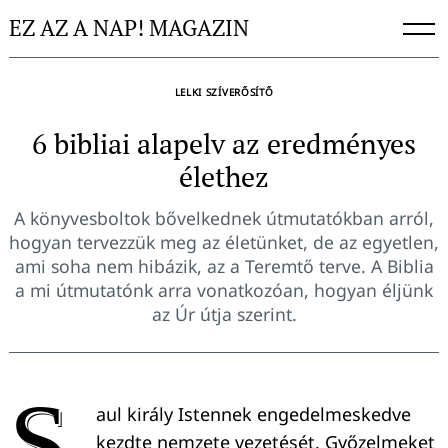
Skip
EZ AZ A NAP! MAGAZIN
to
content
LELKI SZÍVERŐSÍTŐ
6 bibliai alapelv az eredményes
élethez
A könyvesboltok bővelkednek útmutatókban arról,
hogyan tervezzük meg az életünket, de az egyetlen,
ami soha nem hibázik, az a Teremtő terve. A Biblia
a mi útmutatónk arra vonatkozóan, hogyan éljünk
az Úr útja szerint.
S
aul király Istennek engedelmeskedve
kezdte nemzete vezetését. Győzelmeket