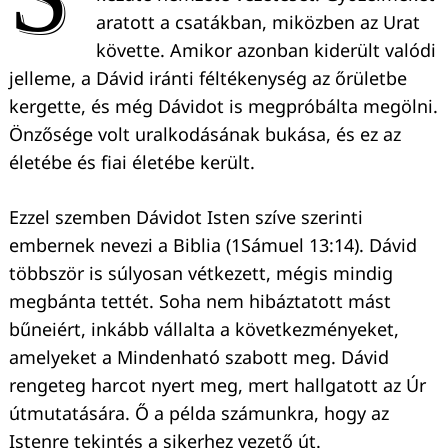
aratott a csatákban, miközben az Urat
követte. Amikor azonban kiderült valódi
jelleme, a Dávid iránti féltékenység az őrületbe
kergette, és még Dávidot is megpróbálta megölni.
Önzősége volt uralkodásának bukása, és ez az
életébe és fiai életébe került.
Ezzel szemben Dávidot Isten szíve szerinti
embernek nevezi a Biblia (1Sámuel 13:14). Dávid
többször is súlyosan vétkezett, mégis mindig
megbánta tettét. Soha nem hibáztatott mást
bűneiért, inkább vállalta a következményeket,
amelyeket a Mindenható szabott meg. Dávid
rengeteg harcot nyert meg, mert hallgatott az Úr
útmutatására. Ő a példa számunkra, hogy az
Istenre tekintés a sikerhez vezető út.