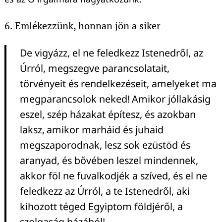
6. Emlékezzünk, honnan jön a siker
De vigyázz, el ne feledkezz Istenedről, az
Úrról, megszegve parancsolatait,
törvényeit és rendelkezéseit, amelyeket ma
megparancsolok neked!
Amikor jóllakásig
eszel, szép házakat építesz, és azokban
laksz,
amikor marháid és juhaid
megszaporodnak, lesz sok ezüstöd és
aranyad, és bővében leszel mindennek,
akkor föl ne fuvalkodjék a szíved, és el ne
feledkezz az Úrról, a te Istenedről, aki
kihozott téged Egyiptom földjéről, a
szolgaság házából!