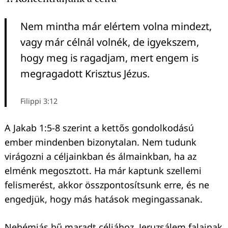
Nem mintha már elértem volna mindezt,
Keresés:
vagy már célnál volnék, de igyekszem,
hogy meg is ragadjam, mert engem is
megragadott Krisztus Jézus.
Filippi 3:12
A Jakab 1:5-8 szerint a kettős gondolkodású
ember mindenben bizonytalan. Nem tudunk
virágozni a céljainkban és álmainkban, ha az
elménk megosztott. Ha már kaptunk szellemi
felismerést, akkor összpontosítsunk erre, és ne
engedjük, hogy más hatások megingassanak.
Nehémiás hű maradt céljához, Jeruzsálem falainak