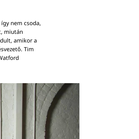
, így nem csoda,
t, miután
dult, amikor a
tésvezető. Tim
Watford