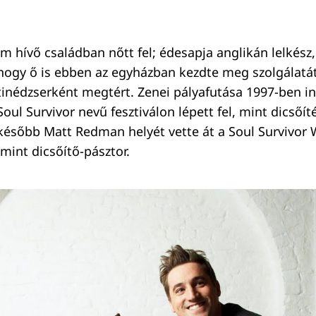
im hívő családban nőtt fel; édesapja anglikán lelkész
hogy ő is ebben az egyházban kezdte meg szolgálatá
tinédzserként megtért. Zenei pályafutása 1997-ben in
Soul Survivor nevű fesztiválon lépett fel, mint dicsőí
később Matt Redman helyét vette át a Soul Survivor 
mint dicsőítő-pásztor.