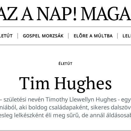
AZ A NAP! MAG
LETÚT
GOSPEL MORZSÁK
ELŐRE A MÚLTBA
LEL
ÉLETÚT
Tim Hughes
 születési nevén Timothy Llewellyn Hughes - egy
iából, aki boldog családapaként, sikeres dalszö
sleg lelkészként éli meg sűrű, de annál áldásosab