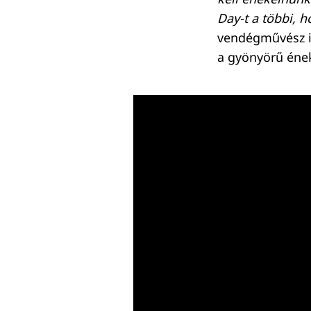
Day-t a többi, 
vendégművész is
a gyönyörű ének