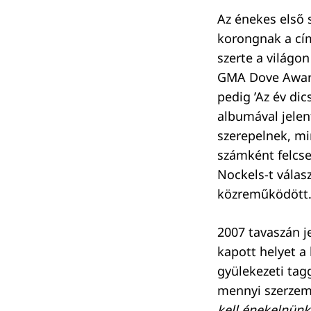
Az énekes első 
korongnak a cí
szerte a világon
GMA Dove Awards
pedig ’Az év di
albumával jele
szerepelnek, mi
számként felcse
Nockels-t válas
közreműködött. 
2007 tavaszán j
kapott helyet a 
gyülekezeti tag
mennyi szerzemé
kell énekelnünk