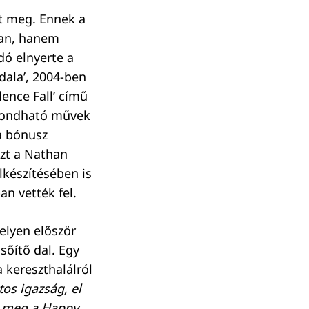
nt meg. Ennek a
ban, hanem
dó elnyerte a
dala’, 2004-ben
lence Fall’ című
 mondható művek
 a bónusz
azt a Nathan
készítésében is
n vették fel.
elyen először
sőítő dal. Egy
 kereszthalálról
tos igazság, el
i meg a Happy