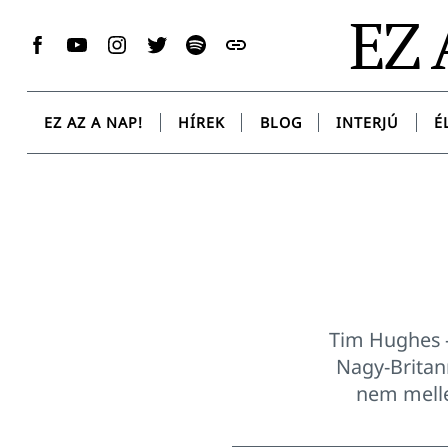
Skip
EZ 
to
Facebook
YouTube
Instagram
Twitter
Spotify
Messenger
content
EZ AZ A NAP!
HÍREK
BLOG
INTERJÚ
É
Tim Hughes –
Nagy-Britann
nem melle