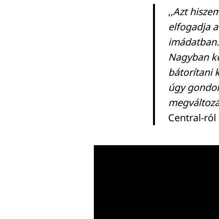
,,
Azt hisze
elfogadja a
imádatban.
Keresés:
Nagyban kel
bátorítani k
úgy gondol
megváltozá
Central-ról