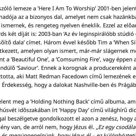
szóló lemeze a ’Here I Am To Worship’ 2001-ben jele
madója az a bizonyos dal, amelyet nem csak hazánk
 ismernek, és rengeteg nyelven éneklik. Ezzel az előa
 két díját is: 2003-ban ’Az év leginspirálóbb stúdió 
csőítő dala’ címet. Három évvel később Tim a ’When Si
ntkezett, amelyen olyan ismert, már-már slágernek
nt a ’Beautiful One’, a ’Comsuming Fire’, vagy éppen
ndülő ’Saviour’. Ennek a korognak a producereként 
ztotta, aki Matt Redman Facedown című lemezének el
Érdekesség, hogy a dalokat Nashville-ben és Prágába
elent meg a ’Holding Nothing Back’ című albuma, am
húsvét időszakában írt ’Happy Day’ című világhírű dic
gal beszélgetve gondolkozott el azon a zenész, hogy a
ny van, de arról nem, hogy Jézus él. „
Ez egy csodála
 és megünnepelnünk, hogy Jézus él – ez különböztet