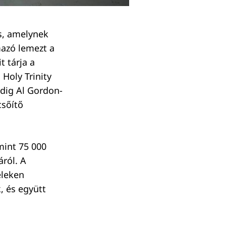
s, amelynek
mazó lemezt a
t tárja a
Holy Trinity
edig Al Gordon-
csőítő
mint 75 000
áról. A
eleken
, és együtt