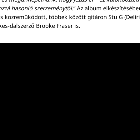
hozzá hasonló szerzeménytől
.” Az album elkészítéséb
 közreműködött, többek között gitáron Stu G (Deliri
es-dalszerző Brooke Fraser is.