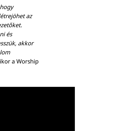
 hogy
létrejöhet az
zetőket.
ni és
tesszük, akkor
alom
mikor a Worship