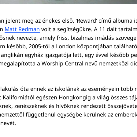
n jelent meg az énekes első, ’Reward’ című albuma i
an
Matt Redman
volt a segítségükre. A 11 dalt tartal
rősnek nevezte, amely friss, bizalmas imádás szövegei
Tim később, 2005-től a London központjában található 
nglikán egyház igazgatója lett, egy évvel később p
megalapította a Worship Central nevű nemzetközi di
akulás óta ennek az iskolának az eseményein több 
t Kaliforniától egészen Hongkongig a világ összes táj
knek, zenészeknek és hívőknek rendezett összejövet
 nemzettől függetlenül egységbe kerülnek az emberek
 nevét.