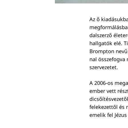
Az ő kiadásukba
megformálásb
dalszerző élete
hallgatók elé. 
Brompton nevű a
nal összefogva 
szervezetet.
A 2006-os megal
ember vett rész
dicsőítésvezető
felekezettől és
emelik fel Jézus