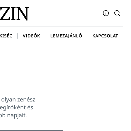
AZIN
Facebook
YouTube
Instagram
Twitter
Spotify
Messenge
KISÉG
VIDEÓK
LEMEZAJÁNLÓ
KAPCSOLAT
 olyan zenész
vegíróként és
b napjait.