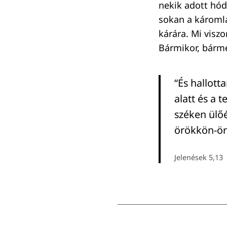
nekik adott hódo
sokan a káromlá
kárára. Mi viszo
Bármikor, bárme
“És hallot
alatt és a 
széken ülőé
örökkön-ör
Jelenések 5,13