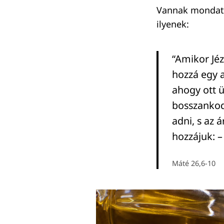
Vannak mondato
ilyenek:
“Amikor Jé
hozzá egy a
ahogy ott ü
bosszankodt
adni, s az á
hozzájuk: –
Máté 26,6-10