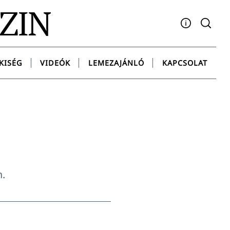
AZIN
Facebook
YouTube
Instagram
Twitter
Spotify
Messenge
KISÉG
VIDEÓK
LEMEZAJÁNLÓ
KAPCSOLAT
n.