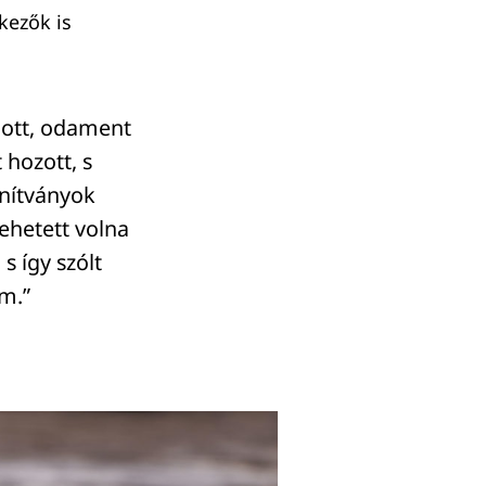
kezők is
dott, odament
 hozott, s
tanítványok
lehetett volna
s így szólt
em.”