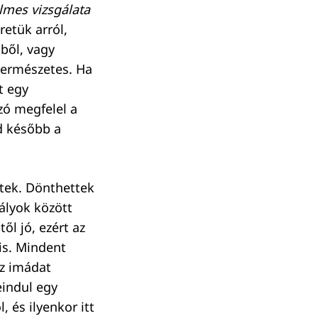
elmes vizsgálata
retük arról,
mből, vagy
 természetes. Ha
t egy
zó megfelel a
d később a
ztek. Dönthettek
rályok között
től jó, ezért az
is. Mindent
Az imádat
eindul egy
, és ilyenkor itt