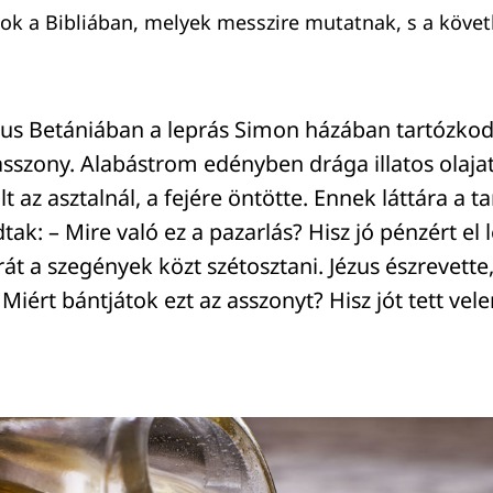
k a Bibliában, melyek messzire mutatnak, s a követ
zus Betániában a leprás Simon házában tartózko
sszony. Alabástrom edényben drága illatos olajat
lt az asztalnál, a fejére öntötte. Ennek láttára a 
ak: – Mire való ez a pazarlás? Hisz jó pénzért el 
rát a szegények közt szétosztani. Jézus észrevette, 
 Miért bántjátok ezt az asszonyt? Hisz jót tett vel