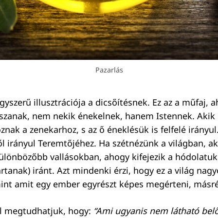
Pazarlás
gyszerű illusztrációja a dicsőítésnek. Ez az a műfaj, 
zanak, nem nekik énekelnek, hanem Istennek. Akik h
znak a zenekarhoz, s az ő éneklésük is felfelé irányul.
ől irányul Teremtőjéhez. Ha szétnézünk a világban, a
ülönbözőbb vallásokban, ahogy kifejezik a hódolatukat
rtanak) iránt. Azt mindenki érzi, hogy ez a világ nag
int amit egy ember egyrészt képes megérteni, másrés
l megtudhatjuk, hogy:
“Ami ugyanis nem látható belő