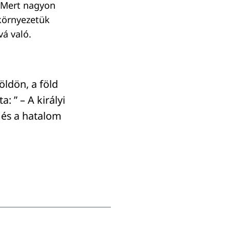
t. Mert nagyon
 környezetük
vá való.
ldön, a föld
: ” – A királyi
g és a hatalom