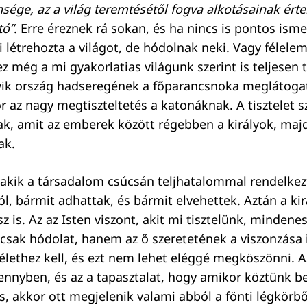
nsége, az a világ teremtésétől fogva alkotásainak ért
tó”
. Erre éreznek rá sokan, és ha nincs is pontos isme
ki létrehozta a világot, de hódolnak neki. Vagy félele
 ez még a mi gyakorlatias világunk szerint is teljesen
yik ország hadseregének a főparancsnoka meglátoga
r az nagy megtiszteltetés a katonáknak. A tisztelet s
k, amit az emberek között régebben a királyok, maj
ak.
 akik a társadalom csúcsán teljhatalommal rendelke
ról, bármit adhattak, és bármit elvehettek. Aztán a ki
sz is. Az az Isten viszont, akit mi tisztelünk, mindenes
sak hódolat, hanem az ő szeretetének a viszonzása 
élethez kell, és ezt nem lehet eléggé megköszönni. 
nnyben, és az a tapasztalat, hogy amikor köztünk b
és, akkor ott megjelenik valami abból a fönti légkörből