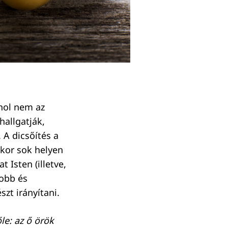
ahol nem az
allgatják,
 A dicsőítés a
kkor sok helyen
 Isten (illetve,
yobb és
zt irányítani.
le: az ő örök