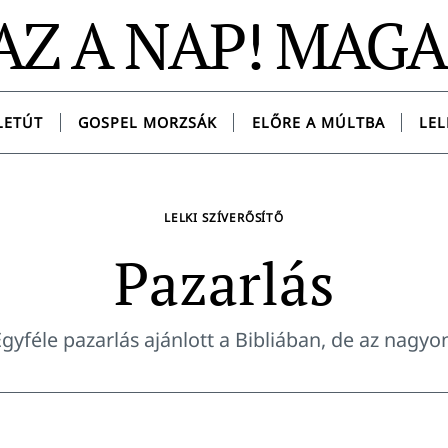
AZ A NAP! MAG
LETÚT
GOSPEL MORZSÁK
ELŐRE A MÚLTBA
LEL
LELKI SZÍVERŐSÍTŐ
Pazarlás
gyféle pazarlás ajánlott a Bibliában, de az nagyo