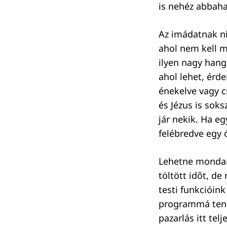
is nehéz abbaha
Az imádatnak n
ahol nem kell ma
ilyen nagy hang
ahol lehet, érd
énekelve vagy c
és Jézus is sok
jár nekik. Ha eg
felébredve egy ó
Lehetne mondan
töltött időt, de
testi funkcióink
programmá tenn
pazarlás itt te