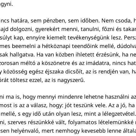
gyni.
incs határa, sem pénzben, sem időben. Nem csoda, 
jd dolgozni, gyerekért menni, tanulni, főzni és takarí
súlyt kap, ennyire kiemelt tevékenységünk lesz. Pers
emes beemelni a hétköznapi teendőink mellé, dúdolv
sak hallgatva. Ha van közben ihletett érzésünk, ha n
szorosan méltó a köszönetre és az imádatra, nincs ha
y közösség egész éjszaka dicsőít, az is rendjén van, h
rát töltesz ezzel, az is nagyszerű.
i ma is, hogy mennyi mindenre lehetne használni az
 most is az a válasz, hogy: jót teszünk vele. Az a jó, h
 mellé, s egy idő után olyan lesz, mint a lélegzetvéte
i, szerves részünkké vált, folyamatos lételemünkké
ljesen helyénvaló, mert nemhogy kevesebb lenne álta