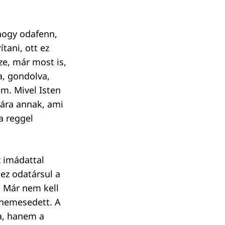
hogy odafenn,
tani, ott ez
ze, már most is,
a, gondolva,
em. Mivel Isten
tára annak, ami
a reggel
 imádattal
a ez odatársul a
l. Már nem kell
 nemesedett. A
la, hanem a