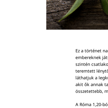
Ez a történet na
embereknek játs
szintén csatlako
teremtett lényt
láthatjuk a legk
akit ők annak ta
összetettebb, m
A Róma 1,20-bó