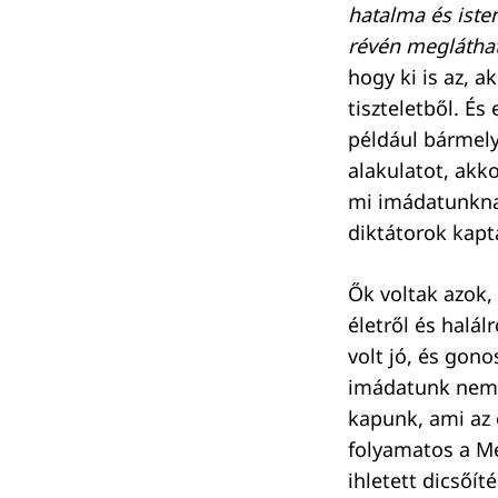
hatalma és iste
révén meglátha
hogy ki is az, a
tiszteletből. És
Keresés:
például bármel
alakulatot, akko
mi imádatunkna
diktátorok kapt
Ők voltak azok,
életről és halál
volt jó, és gono
imádatunk nemc
kapunk, ami az 
folyamatos a Me
ihletett dicsőít