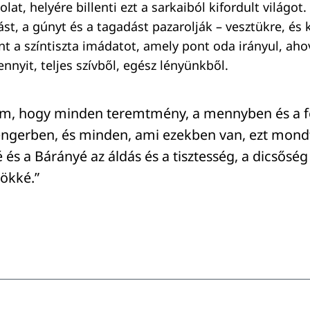
lat, helyére billenti ezt a sarkaiból kifordult világo
st, a gúnyt és a tagadást pazarolják – vesztükre, és
nt a színtiszta imádatot, amely pont oda irányul, aho
nnyit, teljes szívből, egész lényünkből.
tam, hogy minden teremtmény, a mennyben és a fö
tengerben, és minden, ami ezekben van, ezt mondta
 és a Bárányé az áldás és a tisztesség, a dicsősé
ökké.”