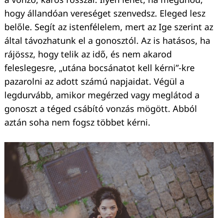
hogy állandóan vereséget szenvedsz. Eleged lesz
belőle. Segít az istenfélelem, mert az Ige szerint az
által távozhatunk el a gonosztól. Az is hatásos, ha
rájössz, hogy telik az idő, és nem akarod
feleslegesre, „utána bocsánatot kell kérni”-kre
pazarolni az adott számú napjaidat. Végül a
legdurvább, amikor megérzed vagy meglátod a
gonoszt a téged csábító vonzás mögött. Abból
aztán soha nem fogsz többet kérni.
Keresés: