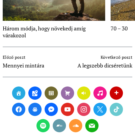
Három módja, hogy növekedj amíg
70 – 30
várakozol
Post
Előző poszt
Következő poszt
Navigation
Mennyei mintára
A legszebb dicséretünk