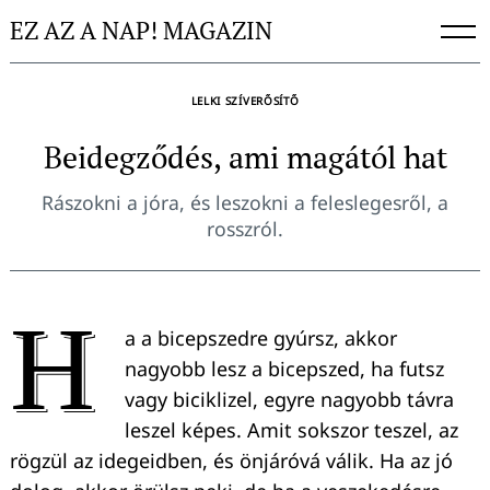
Skip
EZ AZ A NAP! MAGAZIN
to
content
LELKI SZÍVERŐSÍTŐ
Beidegződés, ami magától hat
Rászokni a jóra, és leszokni a feleslegesről, a
rosszról.
H
a a bicepszedre gyúrsz, akkor
nagyobb lesz a bicepszed, ha futsz
vagy biciklizel, egyre nagyobb távra
leszel képes. Amit sokszor teszel, az
rögzül az idegeidben, és önjáróvá válik. Ha az jó