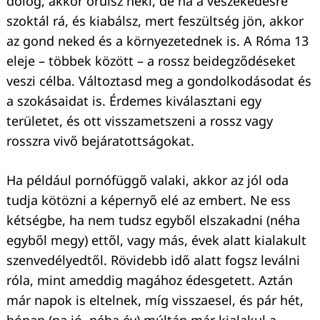
dolog, akkor örülsz neki, de ha a veszekedésre
szoktál rá, és kiabálsz, mert feszültség jön, akkor
az gond neked és a környezetednek is. A Róma 13
eleje – többek között – a rossz beidegződéseket
veszi célba. Változtasd meg a gondolkodásodat és
a szokásaidat is. Érdemes kiválasztani egy
területet, és ott visszametszeni a rossz vagy
rosszra vivő bejáratottságokat.
Ha például pornófüggő valaki, akkor az jól oda
tudja kötözni a képernyő elé az embert. Ne ess
kétségbe, ha nem tudsz egyből elszakadni (néha
egyből megy) ettől, vagy más, évek alatt kialakult
szenvedélyedtől. Rövidebb idő alatt fogsz leválni
róla, mint ameddig magához édesgetett. Aztán
már napok is eltelnek, míg visszaesel, és pár hét,