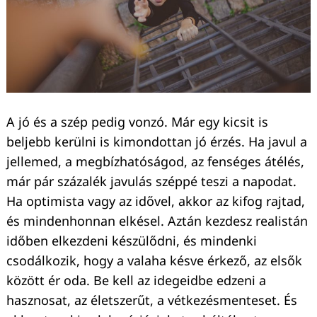
A jó és a szép pedig vonzó. Már egy kicsit is
beljebb kerülni is kimondottan jó érzés. Ha javul a
jellemed, a megbízhatóságod, az fenséges átélés,
már pár százalék javulás széppé teszi a napodat.
Ha optimista vagy az idővel, akkor az kifog rajtad,
és mindenhonnan elkésel. Aztán kezdesz realistán
időben elkezdeni készülődni, és mindenki
csodálkozik, hogy a valaha késve érkező, az elsők
között ér oda. Be kell az idegeidbe edzeni a
hasznosat, az életszerűt, a vétkezésmenteset. És