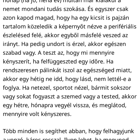
hónap (na jó, néha év) múltán már kialakul a
nemet mondani tudás szokása. És egyszer csak
azon kapod magad, hogy ha egy kicsit is pajzán
tartalom közeledik a képernyőt nézve a perifériális
észlelésed felé, akkor egyből másfelé veszed az
irányt. Ha pedig undort is érzel, akkor egészen
szabad vagy. A teszt az, hogy mi mennyire
kényszerít, ha felfüggeszted egy időre. Ha
rendszeresen pálinkát iszol az egészséged miatt,
akkor egy hétig ne idd, hogy lásd, nem lettél-e a
foglya. Ha netezel, sportot nézel, bármit sokszor
vagy sokat fogyaszt a szemed vagy a tested, akkor
egy hétre, hónapra vegyél vissza, és meglátod,
mennyire volt kényszeres.
Több minden is segíthet abban, hogy felhagyjunk
a vonzó, káros rosszal. Ilyen lehet, ha megunod,