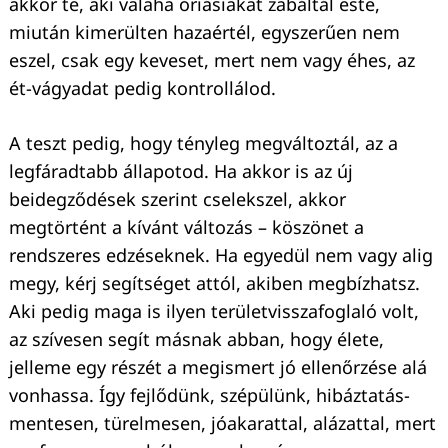
akkor te, aki valaha óriásiakat zabáltál este,
miután kimerülten hazaértél, egyszerűen nem
eszel, csak egy keveset, mert nem vagy éhes, az
ét-vágyadat pedig kontrollálod.
A teszt pedig, hogy tényleg megváltoztál, az a
legfáradtabb állapotod. Ha akkor is az új
beidegződések szerint cselekszel, akkor
megtörtént a kívánt változás – köszönet a
rendszeres edzéseknek. Ha egyedül nem vagy alig
megy, kérj segítséget attól, akiben megbízhatsz.
Aki pedig maga is ilyen területvisszafoglaló volt,
az szívesen segít másnak abban, hogy élete,
jelleme egy részét a megismert jó ellenőrzése alá
vonhassa. Így fejlődünk, szépülünk, hibáztatás-
mentesen, türelmesen, jóakarattal, alázattal, mert