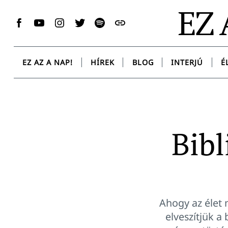
Skip
EZ 
to
Facebook
YouTube
Instagram
Twitter
Spotify
Messenger
content
EZ AZ A NAP!
HÍREK
BLOG
INTERJÚ
É
Bibl
Ahogy az élet 
elveszítjük a