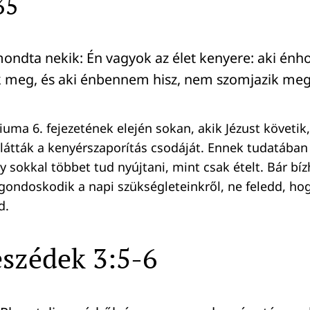
35
mondta nekik: Én vagyok az élet kenyere: aki énh
 meg, és aki énbennem hisz, nem szomjazik meg
uma 6. fejezetének elején sokan, akik Jézust követik,
t látták a kenyérszaporítás csodáját. Ennek tudatában
 sokkal többet tud nyújtani, mint csak ételt. Bár bí
gondoskodik a napi szükségleteinkről, ne feledd, h
d.
szédek 3:5-6