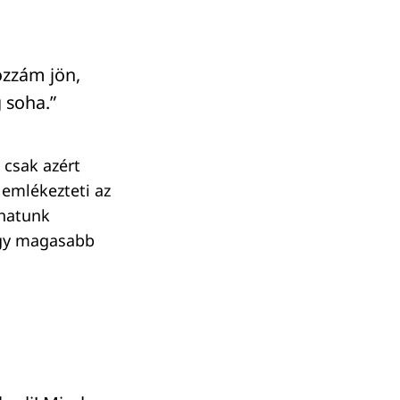
ozzám jön,
 soha.”
 csak azért
 emlékezteti az
zhatunk
ogy magasabb