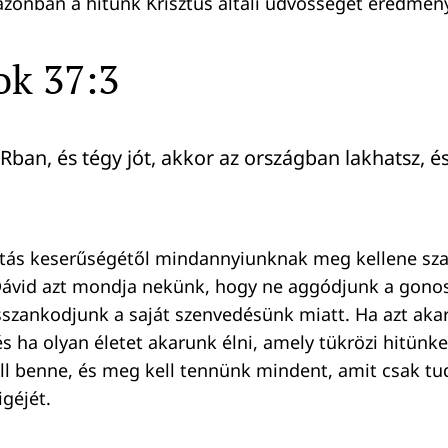
zonban a hitünk Krisztus általi üdvösséget eredmén
ok 37:3
ÚRban, és tégy jót, akkor az országban lakhatsz, 
ítás keserűségétől mindannyiunknak meg kellene sz
Dávid azt mondja nekünk, hogy ne aggódjunk a gonos
sszankodjunk a saját szenvedésünk miatt. Ha azt akar
 ha olyan életet akarunk élni, amely tükrözi hitünke
ll benne, és meg kell tennünk mindent, amit csak t
igéjét.