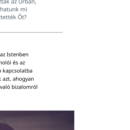
ztak az Úrban,
zhatunk mi
ztették Őt?
 az Istenben
molói és az
b kapcsolatba
k azt, ahogyan
 való bizalomról