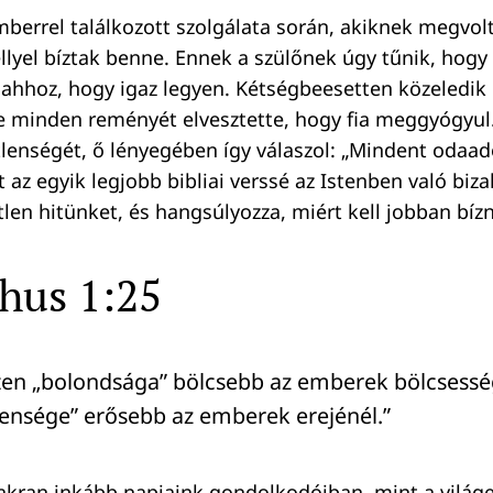
berrel találkozott szolgálata során, akiknek megvo
ellyel bíztak benne. Ennek a szülőnek úgy tűnik, hogy
p ahhoz, hogy igaz legyen. Kétségbeesetten közeledik 
e minden reményét elvesztette, hogy fia meggyógyul
etlenségét, ő lényegében így válaszol: „Mindent oda
zt az egyik legjobb bibliai verssé az Istenben való biz
etlen hitünket, és hangsúlyozza, miért kell jobban bí
hus 1:25
sten „bolondsága” bölcsebb az emberek bölcsesség
lensége” erősebb az emberek erejénél.”
yakran inkább napjaink gondolkodóiban, mint a vilá