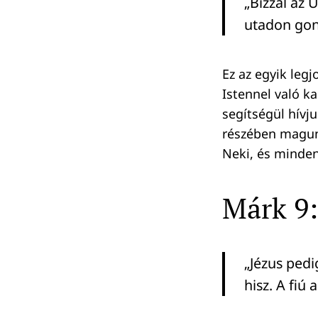
„Bízzál az 
utadon gond
Keresés:
Ez az egyik legj
Istennel való k
segítségül hívj
részében magunk
Neki, és minde
Márk 9
„Jézus pedi
hisz. A fiú 