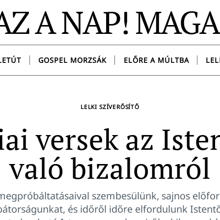
AZ A NAP! MAG
LETÚT
GOSPEL MORZSÁK
ELŐRE A MÚLTBA
LEL
LELKI SZÍVERŐSÍTŐ
iai versek az Ist
való bizalomról
megpróbáltatásaival szembesülünk, sajnos előfo
 bátorságunkat, és időről időre elfordulunk Istentő