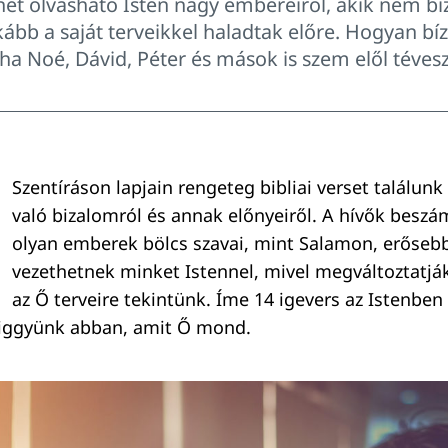
et olvasható Isten nagy embereiről, akik nem bí
ább a saját terveikkel haladtak előre. Hogyan bí
ha Noé, Dávid, Péter és mások is szem elől téves
Szentíráson lapjain rengeteg bibliai verset találunk
való bizalomról és annak előnyeiről. A hívők beszá
olyan emberek bölcs szavai, mint Salamon, erőseb
vezethetnek minket Istennel, mivel megváltoztatjá
az Ő terveire tekintünk. Íme 14 igevers az Istenben
higgyünk abban, amit Ő mond.