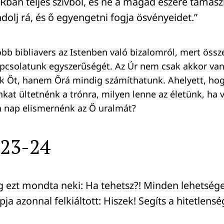
ÚRban teljes szívből, és ne a magad eszére támas
olj rá, és ő egyengetni fogja ösvényeidet.”
obb bibliavers az Istenben való bizalomról, mert össze
apcsolatunk egyszerűségét. Az Úr nem csak akkor van
uk Őt, hanem Őrá mindig számíthatunk. Ahelyett, ho
at ültetnénk a trónra, milyen lenne az életünk, ha
n nap elismernénk az Ő uralmát?
:23-24
g ezt mondta neki: Ha tehetsz?! Minden lehetsége
apja azonnal felkiáltott: Hiszek! Segíts a hitetlen