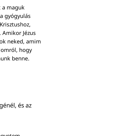
lt a maguk
 a gyógyulás
Krisztushoz,
. Amikor Jézus
adok neked, amim
alomról, hogy
znunk benne.
énél, és az
gegyetem