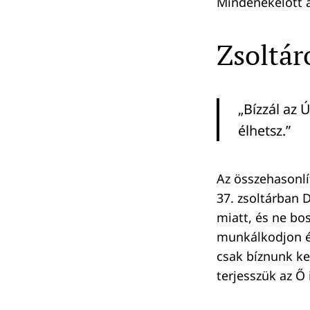
Mindenekelőtt a
Zsoltár
„Bízzál az 
élhetsz.”
Az összehasonl
37. zsoltárban 
miatt, és ne bo
munkálkodjon és
csak bíznunk ke
terjesszük az Ő 