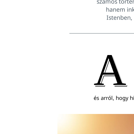
számos történ
hanem ink
Istenben, 
A
és arról, hogy 