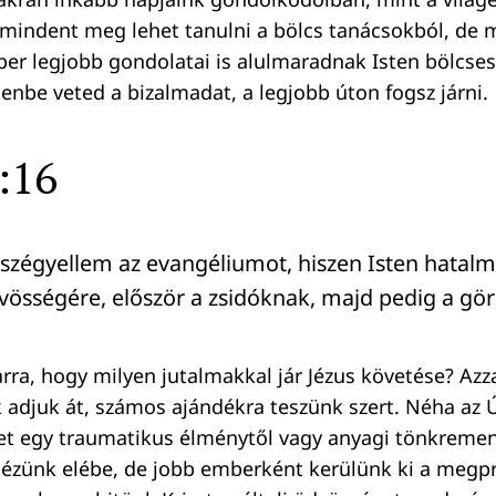
mindent meg lehet tanulni a bölcs tanácsokból, de 
r legjobb gondolatai is alulmaradnak Isten bölcse
enbe veted a bizalmadat, a legjobb úton fogsz járni.
:16
szégyellem az evangéliumot, hiszen Isten hatal
vösségére, először a zsidóknak, majd pedig a gö
rra, hogy milyen jutalmakkal jár Jézus követése? Azz
k adjuk át, számos ajándékra teszünk szert. Néha az 
 egy traumatikus élménytől vagy anyagi tönkremen
ézünk elébe, de jobb emberként kerülünk ki a megpr