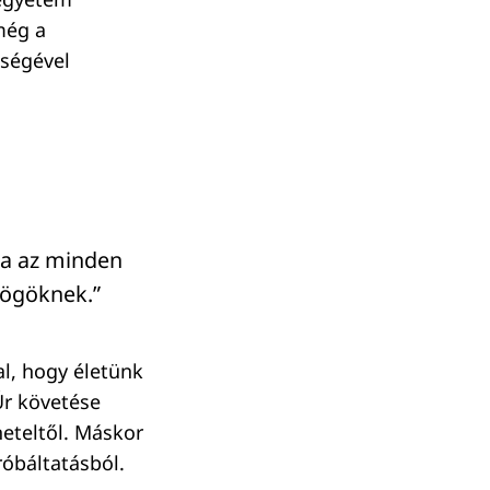
még a
sségével
ma az minden
rögöknek.”
al, hogy életünk
Úr követése
eteltől. Máskor
óbáltatásból.