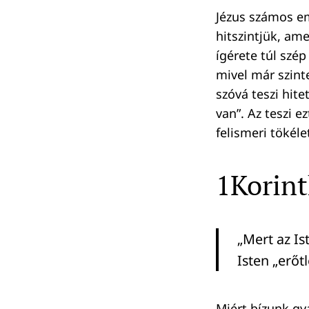
Jézus számos em
hitszintjük, am
ígérete túl szé
mivel már szint
szóvá teszi hit
van”. Az teszi e
felismeri tökél
1Korint
„Mert az I
Isten „erőt
Miért bízunk g