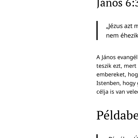
János 6:
„Jézus azt 
nem éhezik
A János evangéli
teszik ezt, mer
embereket, hogy
Istenben, hogy 
célja is van vele
Példabe