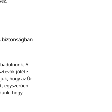
yez.
és biztonságban
abadulnunk. A
ztevők jóléte
juk, hogy az Úr
t, egyszerűen
udunk, hogy