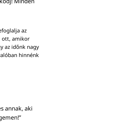
zkodj! Minden
foglalja az
 ott, amikor
gy az időnk nagy
 valóban hinnénk
s annak, aki
ségemen!”