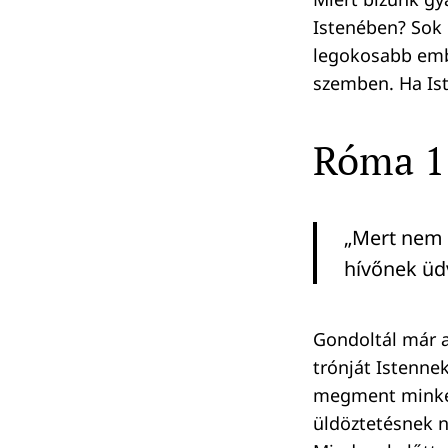
Istenében? Sok 
legokosabb embe
szemben. Ha Ist
Róma 1
„Mert nem 
hívőnek üd
Gondoltál már a
trónját Istenne
megment minket
üldöztetésnek n