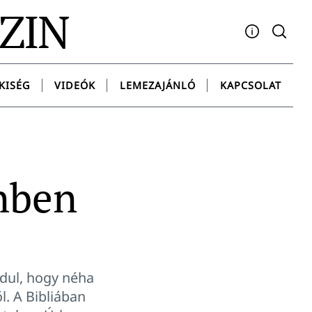
AZIN
Facebook
YouTube
Instagram
Twitter
Spotify
Messenge
KISÉG
VIDEÓK
LEMEZAJÁNLÓ
KAPCSOLAT
enben
rdul, hogy néha
l. A Bibliában