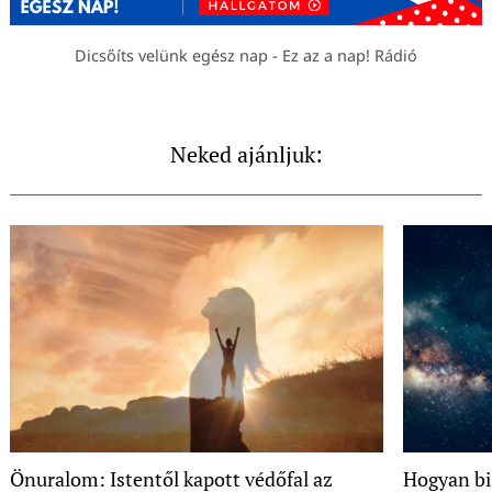
Dicsőíts velünk egész nap - Ez az a nap! Rádió
Neked ajánljuk:
Önuralom: Istentől kapott védőfal az
Hogyan biz