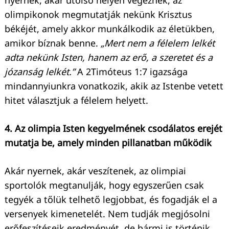
nyernek, akár utolsó helyen végeznek, az
olimpikonok megmutatják nekünk Krisztus
békéjét, amely akkor munkálkodik az életükben,
amikor bíznak benne.
„Mert nem a félelem lelkét
adta nekünk Isten, hanem az erő, a szeretet és a
józanság lelkét.”
A 2Timóteus 1:7 igazsága
mindannyiunkra vonatkozik, akik az Istenbe vetett
hitet választjuk a félelem helyett.
4. Az olimpia Isten kegyelmének csodálatos erejét
mutatja be, amely minden pillanatban működik
Akár nyernek, akár veszítenek, az olimpiai
sportolók megtanulják, hogy egyszerűen csak
tegyék a tőlük telhető legjobbat, és fogadják el a
versenyek kimenetelét. Nem tudják megjósolni
erőfeszítéseik eredményét, de bármi is történik,