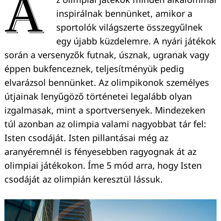
A
inspirálnak bennünket, amikor a
sportolók világszerte összegyűlnek
egy újabb küzdelemre. A nyári játékok
során a versenyzők futnak, úsznak, ugranak vagy
éppen bukfenceznek, teljesítményük pedig
elvarázsol bennünket. Az olimpikonok személyes
útjainak lenyűgöző történetei legalább olyan
izgalmasak, mint a sportversenyek. Mindezeken
túl azonban az olimpia valami nagyobbat tár fel:
Isten csodáját. Isten pillantásai még az
aranyéremnél is fényesebben ragyognak át az
olimpiai játékokon. Íme 5 mód arra, hogy Isten
csodáját az olimpián keresztül lássuk.