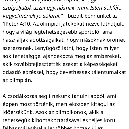
szolgáljatok azzal egymásnak, mint Isten sokféle
kegyelmének jó sáfárai.”
– buzdít bennünket az
1Péter 4:10. Az olimpiai játékokat nézve láthatjuk,
hogy a világ legtehetségesebb sportolói arra
használják adottságaikat, hogy másoknak örömet
szerezzenek. Lenyűgöző látni, hogy Isten milyen
sok tehetséggel ajándékozta meg az embereket,
akik továbbfejlesztették ezeket a képességeket
odaadó edzéssel, hogy bevethessék tálentumaikat
az olimpián.
A csodálkozás segít nekünk tanulni abból, ami
éppen most történik, mert eközben kitágul az
időérzékünk. Azok az olimpikonok, akik a
tehetségük kibontakoztatásával és teljes körű
felhasználásával a legtöbbet hozzák ki az