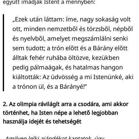
együtt imádják Istent a mennyben:
„Ezek után láttam: íme, nagy sokaság volt
ott, minden nemzetből és törzsből, népből
és nyelvből, amelyet megszámlálni senki
sem tudott; a trón előtt és a Bárány előtt
álltak fehér ruhába öltözve, kezükben
pedig pálmaágak, és hatalmas hangon
kiáltották: Az üdvösség a mi Istenünké, aki
a trónon ül, és a Bárányé!”
2. Az olimpia rávilágít arra a csodára, ami akkor
történhet, ha Isten népe a lehető legjobban
használja idejét és tehetségét
„Amilyen lelki ajándékot kaptatok, úgy