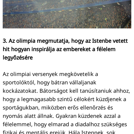
3. Az olimpia megmutatja, hogy az Istenbe vetett
hit hogyan inspirálja az embereket a félelem
legyőzésére
Az olimpiai versenyek megkövetelik a
Keresés:
sportolóktól, hogy bátran vállaljanak
kockázatokat. Bátorságot kell tanúsítaniuk ahhoz,
hogy a legmagasabb szintű célokért küzdjenek a
sportágukban, miközben erős ellenőrzés és
nyomás alatt állnak. Gyakran küzdenek azzal a
félelemmel, hogy elmarad a diadalhoz szükséges
fizikai és mentális erejük. Hála Istennek, sok