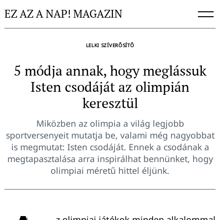
Skip
EZ AZ A NAP! MAGAZIN
to
content
LELKI SZÍVERŐSÍTŐ
5 módja annak, hogy meglássuk
Isten csodáját az olimpián
keresztül
Miközben az olimpia a világ legjobb
sportversenyeit mutatja be, valami még nagyobbat
is megmutat: Isten csodáját. Ennek a csodának a
megtapasztalása arra inspirálhat bennünket, hogy
olimpiai méretű hittel éljünk.
z olimpiai játékok minden alkalommal