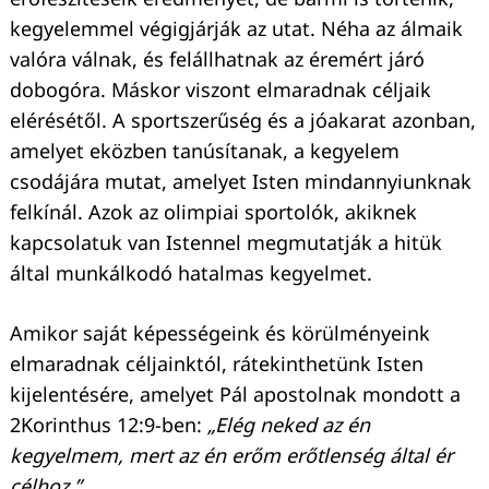
kegyelemmel végigjárják az utat. Néha az álmaik
valóra válnak, és felállhatnak az éremért járó
dobogóra. Máskor viszont elmaradnak céljaik
elérésétől. A sportszerűség és a jóakarat azonban,
amelyet eközben tanúsítanak, a kegyelem
csodájára mutat, amelyet Isten mindannyiunknak
felkínál. Azok az olimpiai sportolók, akiknek
kapcsolatuk van Istennel megmutatják a hitük
által munkálkodó hatalmas kegyelmet.
Amikor saját képességeink és körülményeink
elmaradnak céljainktól, rátekinthetünk Isten
kijelentésére, amelyet Pál apostolnak mondott a
2Korinthus 12:9-ben:
„Elég neked az én
kegyelmem, mert az én erőm erőtlenség által ér
célhoz.”