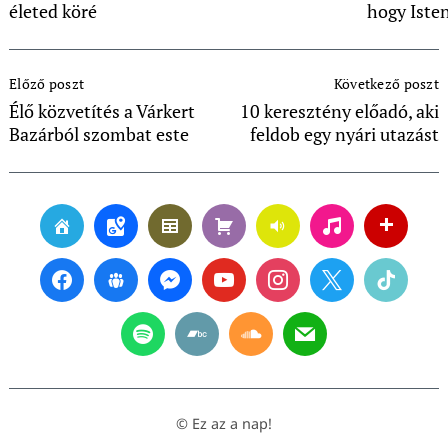
életed köré
hogy Isten
Post
Előző poszt
Következő poszt
Navigation
Élő közvetítés a Várkert
10 keresztény előadó, aki
Bazárból szombat este
feldob egy nyári utazást
© Ez az a nap!