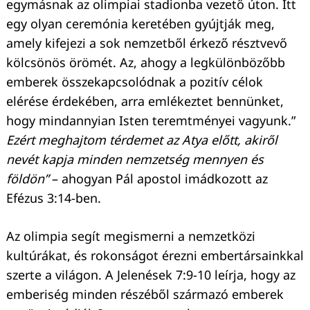
egymásnak az olimpiai stadionba vezető úton. Itt
egy olyan ceremónia keretében gyújtják meg,
amely kifejezi a sok nemzetből érkező résztvevő
kölcsönös örömét. Az, ahogy a legkülönbözőbb
emberek összekapcsolódnak a pozitív célok
elérése érdekében, arra emlékeztet bennünket,
hogy mindannyian Isten teremtményei vagyunk.”
Ezért meghajtom térdemet az Atya előtt, akiről
nevét kapja minden nemzetség mennyen és
földön”
– ahogyan Pál apostol imádkozott az
Efézus 3:14-ben.
Az olimpia segít megismerni a nemzetközi
kultúrákat, és rokonságot érezni embertársainkkal
szerte a világon. A Jelenések 7:9-10 leírja, hogy az
emberiség minden részéből származó emberek