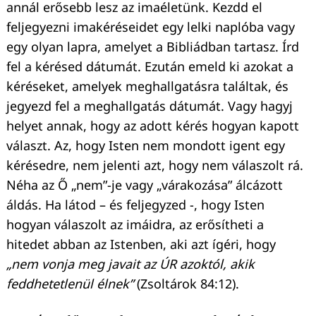
annál erősebb lesz az imaéletünk. Kezdd el
feljegyezni imakéréseidet egy lelki naplóba vagy
egy olyan lapra, amelyet a Bibliádban tartasz. Írd
fel a kérésed dátumát. Ezután emeld ki azokat a
kéréseket, amelyek meghallgatásra találtak, és
jegyezd fel a meghallgatás dátumát. Vagy hagyj
helyet annak, hogy az adott kérés hogyan kapott
választ. Az, hogy Isten nem mondott igent egy
kérésedre, nem jelenti azt, hogy nem válaszolt rá.
Néha az Ő „nem”-je vagy „várakozása” álcázott
áldás. Ha látod – és feljegyzed -, hogy Isten
hogyan válaszolt az imáidra, az erősítheti a
hitedet abban az Istenben, aki azt ígéri, hogy
„nem vonja meg javait az ÚR azoktól, akik
feddhetetlenül élnek”
(Zsoltárok 84:12).