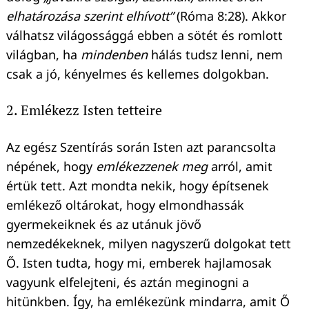
elhatározása szerint elhívott”
(Róma 8:28). Akkor
válhatsz világossággá ebben a sötét és romlott
világban, ha
mindenben
hálás tudsz lenni, nem
csak a jó, kényelmes és kellemes dolgokban.
2. Emlékezz Isten tetteire
Az egész Szentírás során Isten azt parancsolta
népének, hogy
emlékezzenek meg
arról, amit
értük tett. Azt mondta nekik, hogy építsenek
emlékező oltárokat, hogy elmondhassák
gyermekeiknek és az utánuk jövő
nemzedékeknek, milyen nagyszerű dolgokat tett
Ő. Isten tudta, hogy mi, emberek hajlamosak
vagyunk elfelejteni, és aztán meginogni a
hitünkben. Így, ha emlékezünk mindarra, amit Ő