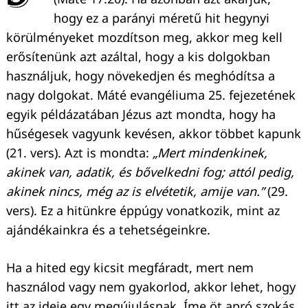
hogy ez a parányi méretű hit hegynyi
körülményeket mozdítson meg, akkor meg kell
erősítenünk azt azáltal, hogy a kis dolgokban
használjuk, hogy növekedjen és meghódítsa a
nagy dolgokat. Máté evangéliuma 25. fejezetének
egyik példázatában Jézus azt mondta, hogy ha
hűségesek vagyunk kevésen, akkor többet kapunk
(21. vers). Azt is mondta:
„Mert mindenkinek,
akinek van, adatik, és bővelkedni fog; attól pedig,
akinek nincs, még az is elvétetik, amije van.”
(29.
vers). Ez a hitünkre éppúgy vonatkozik, mint az
ajándékainkra és a tehetségeinkre.
Ha a hited egy kicsit megfáradt, mert nem
használod vagy nem gyakorlod, akkor lehet, hogy
itt az ideje egy megújulásnak. Íme öt apró szokás