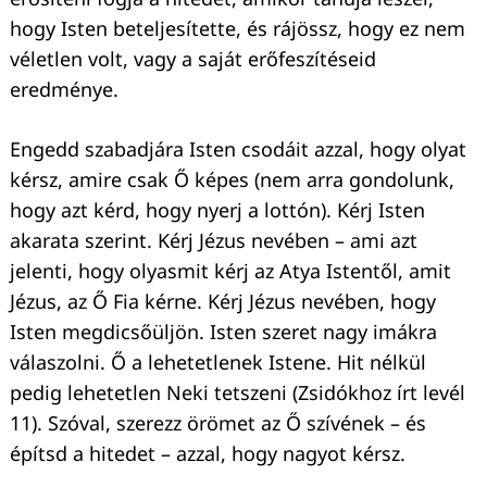
hogy Isten beteljesítette, és rájössz, hogy ez nem
véletlen volt, vagy a saját erőfeszítéseid
eredménye.
Engedd szabadjára Isten csodáit azzal, hogy olyat
kérsz, amire csak Ő képes (nem arra gondolunk,
hogy azt kérd, hogy nyerj a lottón). Kérj Isten
akarata szerint. Kérj Jézus nevében – ami azt
jelenti, hogy olyasmit kérj az Atya Istentől, amit
Jézus, az Ő Fia kérne. Kérj Jézus nevében, hogy
Isten megdicsőüljön. Isten szeret nagy imákra
válaszolni. Ő a lehetetlenek Istene. Hit nélkül
pedig lehetetlen Neki tetszeni (Zsidókhoz írt levél
11). Szóval, szerezz örömet az Ő szívének – és
építsd a hitedet – azzal, hogy nagyot kérsz.