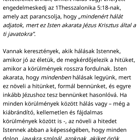
engedelmeskedj az 1Thesszalonika 5:18-nak,
amely azt parancsolja, hogy
„mindenért hálát
adjatok, mert ez Isten akarata Jézus Krisztus által a
ti javatokra”.
Vannak keresztények, akik hálásak Istennek,
amikor jó az életük, de megkérdőjelezik a hitüket,
amikor a körülmények rosszra fordulnak. Isten
akarata, hogy
mindenben
hálásak legyünk, mert
ez növeli a hitünket, formál bennünket, és egyre
inkább Jézushoz tesz bennünket hasonlóvá. Ha
minden körülmények között hálás vagy – még a
kiábrándító, kellemetlen és fájdalmas
körülmények között is -, az növeli a hitedet
Istennek abban a képességében, hogy minden
dolog
„javukra szolgál, azoknak, akiket örök