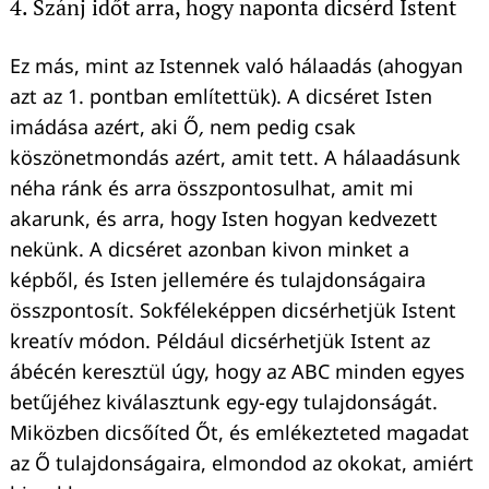
4. Szánj időt arra, hogy naponta dicsérd Istent
Ez más, mint az Istennek való hálaadás (ahogyan
azt az 1. pontban említettük). A dicséret Isten
imádása azért, aki Ő
,
nem pedig csak
köszönetmondás azért, amit tett. A hálaadásunk
néha ránk és arra összpontosulhat, amit mi
akarunk, és arra, hogy Isten hogyan kedvezett
nekünk. A dicséret azonban kivon minket a
képből, és Isten jellemére és tulajdonságaira
összpontosít. Sokféleképpen dicsérhetjük Istent
kreatív módon. Például dicsérhetjük Istent az
ábécén keresztül úgy, hogy az ABC minden egyes
betűjéhez kiválasztunk egy-egy tulajdonságát.
Miközben dicsőíted Őt, és emlékezteted magadat
az Ő tulajdonságaira, elmondod az okokat, amiért