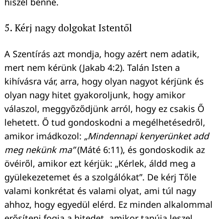
hiszel benne.
5. Kérj nagy dolgokat Istentől
A Szentírás azt mondja, hogy azért nem adatik,
mert nem kérünk (Jakab 4:2). Talán Isten a
kihívásra vár, arra, hogy olyan nagyot kérjünk és
olyan nagy hitet gyakoroljunk, hogy amikor
válaszol, meggyőződjünk arról, hogy ez csakis Ő
lehetett. Ő tud gondoskodni a megélhetésedről,
amikor imádkozol:
„Mindennapi kenyerünket add
meg nekünk ma”
(Máté 6:11), és gondoskodik az
övéiről, amikor ezt kérjük: „Kérlek, áldd meg a
gyülekezetemet és a szolgálókat”. De kérj Tőle
valami konkrétat és valami olyat, ami túl nagy
ahhoz, hogy egyedül elérd. Ez minden alkalommal
erősíteni fogja a hitedet, amikor tanúja leszel,