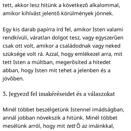
tett, akkor lesz hitünk a következő alkalommal,
amikor kihívást jelentő körülmények jönnek.
Egy kis darab papírra írd fel, amikor Isten valami
rendkívüli, váratlan dolgot tesz, vagy egyszerűen
Keresés:
csak ott volt, amikor a családodnak vagy neked
szüksége volt rá. Azzal, hogy emlékezel arra, mit
tett Isten a múltban, megerősíted a hitedet
abban, hogy Isten mit tehet a jelenben és a
jövőben.
3. Jegyezd fel imakéréseidet és a válaszokat
Minél többet beszélgetünk Istennel imádságban,
annál jobban növekszik a hitünk. Minél többet
mesélünk arról, hogy mit
tett
Ő az imáinkkal,