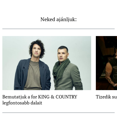
Neked ajánljuk:
Bemutatjuk a for KING & COUNTRY
Tizedik su
legfontosabb dalait
Post