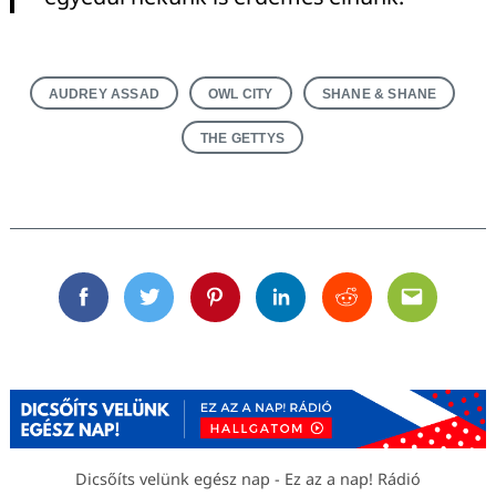
AUDREY ASSAD
OWL CITY
SHANE & SHANE
THE GETTYS
Facebook
Twitter
Pinterest
Linkedin
Reddit
Email
Dicsőíts velünk egész nap - Ez az a nap! Rádió