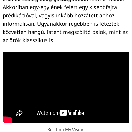
Akkoriban egy-egy ének felért egy kisebbfajta
prédikációval, vagyis inkább hozzátett ahhoz
informálisan. Ugyanakkor régebben is léteztek
közvetlen hangú, Istent megszólító dalok, mint ez
az örök klasszikus is.
Be Thou My Vision