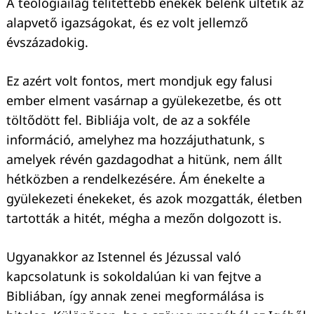
A teológiailag telítettebb énekek belénk ültetik az
alapvető igazságokat, és ez volt jellemző
évszázadokig.
Ez azért volt fontos, mert mondjuk egy falusi
ember elment vasárnap a gyülekezetbe, és ott
töltődött fel. Bibliája volt, de az a sokféle
információ, amelyhez ma hozzájuthatunk, s
amelyek révén gazdagodhat a hitünk, nem állt
hétközben a rendelkezésére. Ám énekelte a
Keresés:
gyülekezeti énekeket, és azok mozgatták, életben
tartották a hitét, mégha a mezőn dolgozott is.
Ugyanakkor az Istennel és Jézussal való
kapcsolatunk is sokoldalúan ki van fejtve a
Bibliában, így annak zenei megformálása is