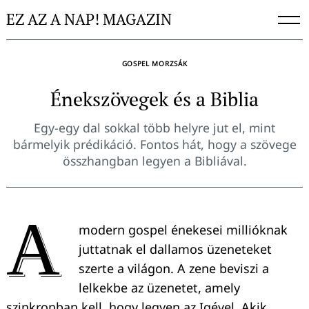
Skip
EZ AZ A NAP! MAGAZIN
to
content
GOSPEL MORZSÁK
Énekszövegek és a Biblia
Egy-egy dal sokkal több helyre jut el, mint
bármelyik prédikáció. Fontos hát, hogy a szövege
összhangban legyen a Bibliával.
A
modern gospel énekesei millióknak
juttatnak el dallamos üzeneteket
szerte a világon. A zene beviszi a
lelkekbe az üzenetet, amely
szinkronban kell, hogy legyen az Igével. Akik