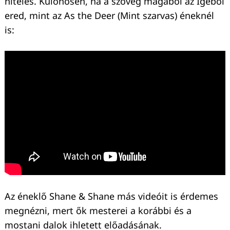
hiteles. Különösen, ha a szöveg magából az Igéből
ered, mint az As the Deer (Mint szarvas) éneknél
is:
Az éneklő Shane & Shane más videóit is érdemes
megnézni, mert ők mesterei a korábbi és a
mostani dalok ihletett előadásának.