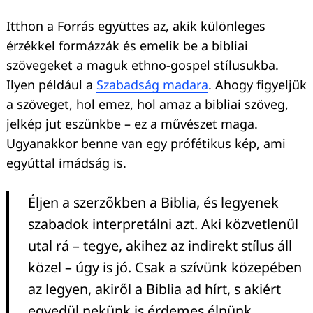
Itthon a Forrás együttes az, akik különleges
érzékkel formázzák és emelik be a bibliai
szövegeket a maguk ethno-gospel stílusukba.
Ilyen például a
Szabadság madara
. Ahogy figyeljük
a szöveget, hol emez, hol amaz a bibliai szöveg,
jelkép jut eszünkbe – ez a művészet maga.
Ugyanakkor benne van egy prófétikus kép, ami
egyúttal imádság is.
Éljen a szerzőkben a Biblia, és legyenek
szabadok interpretálni azt. Aki közvetlenül
utal rá – tegye, akihez az indirekt stílus áll
közel – úgy is jó. Csak a szívünk közepében
az legyen, akiről a Biblia ad hírt, s akiért
egyedül nekünk is érdemes élnünk.