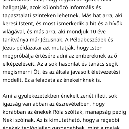
hallgatják, azok különböző informális és
tapasztalati szinteken lehetnek. Más hat arra, aki
keresi Istent, és most ismerkedik a hit és a hívők
világával, és más arra, aki mondjuk 10 éve
tanítványa már Jézusnak. A Példabeszédek és
Jézus példázatai azt mutatják, hogy Isten
megpróbálja értésére adni az embereknek az ő
elképzeléseit. Az a sok hasonlat és tanács segít
megismerni Őt, és az általa javasolt életvezetési
modellt. Ez a feladata az énekeinknek is.
Ami a gyülekezetekben énekelt zenét illeti, sok
igazság van abban az észrevételben, hogy
korábban az énekek Róla szóltak, manapság pedig
Neki szólnak. Az is kimutatható, hogy a régebbi
énekek teológiailag gazdagabbak, mint a maiak.