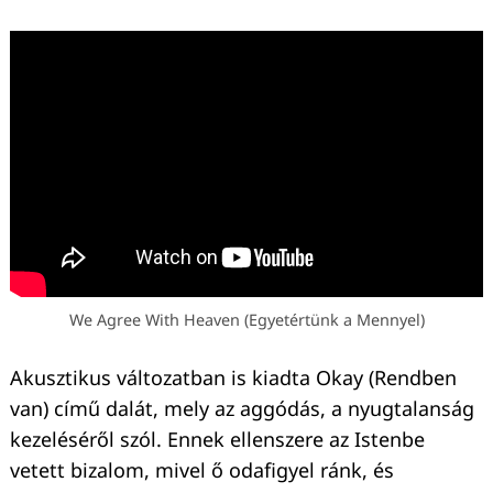
Keresés:
We Agree With Heaven (Egyetértünk a Mennyel)
Akusztikus változatban is kiadta Okay (Rendben
van) című dalát, mely az aggódás, a nyugtalanság
kezeléséről szól. Ennek ellenszere az Istenbe
vetett bizalom, mivel ő odafigyel ránk, és