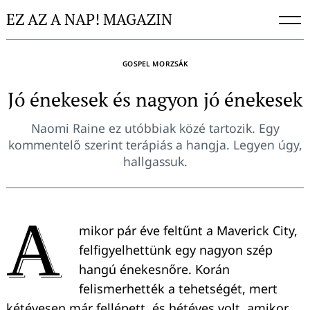
Skip
EZ AZ A NAP! MAGAZIN
to
content
GOSPEL MORZSÁK
Jó énekesek és nagyon jó énekesek
Naomi Raine ez utóbbiak közé tartozik. Egy
kommentelő szerint terápiás a hangja. Legyen úgy,
hallgassuk.
A
mikor pár éve feltűnt a Maverick City,
felfigyelhettünk egy nagyon szép
hangú énekesnőre. Korán
felismerhették a tehetségét, mert
kétévesen már fellépett, és hétéves volt, amikor