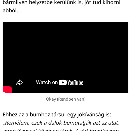
bármilyen helyzetbe kerülünk is, jót tud kihozni
abból.
Okay (Rendben van)
Ehhez az albumhoz társul egy jókívánság is:
„Remélem, ezek a dalok bemutatják azt az utat,
amin Jézussal közösen járok. Azért imádkozom,