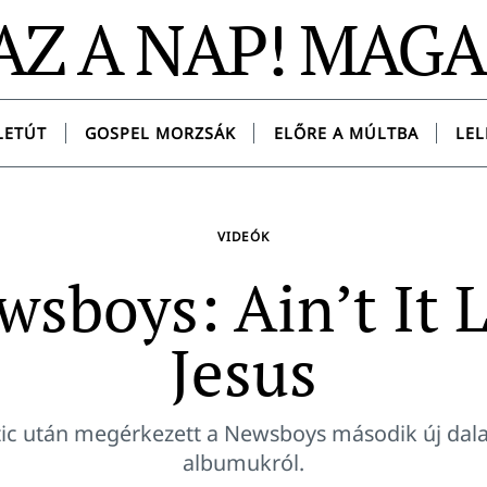
AZ A NAP! MAG
LETÚT
GOSPEL MORZSÁK
ELŐRE A MÚLTBA
LEL
VIDEÓK
wsboys: Ain’t It L
Jesus
c után megérkezett a Newsboys második új dala 
albumukról.