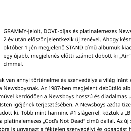
GRAMMY-jelölt, DOVE-díjas és platinalemezes New
2 év után először jelentkezik új zenével. Ahogy kés
október 1-jén megjelenő STAND című albumuk kiad
egy újabb, megjelenés előtti számot dobott ki „Ain’t
címmel.
k van annyi történelme és szenvedélye a világ iránt 
 a Newsboysnak. Az 1987-ben megjelent debütáló alb
művel kezdődően a Newsboys hosszú és diadalmas ut
Isten igéjének terjesztésében. A Newsboys azóta tize
dott ki. Több mint harminc #1 slágerrel, köztük a „B
 a platinalemezes „God’s Not Dead” című dallal. Az ú
ra is ugyanazt a féktelen szenvedélyt és odaadást 