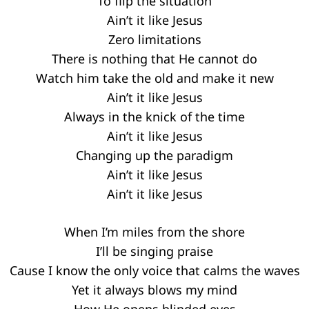
To flip the situation
Ain’t it like Jesus
Zero limitations
There is nothing that He cannot do
Watch him take the old and make it new
Ain’t it like Jesus
Always in the knick of the time
Ain’t it like Jesus
Changing up the paradigm
Ain’t it like Jesus
Ain’t it like Jesus
When I’m miles from the shore
I’ll be singing praise
Cause I know the only voice that calms the waves
Yet it always blows my mind
How He opens blinded eyes