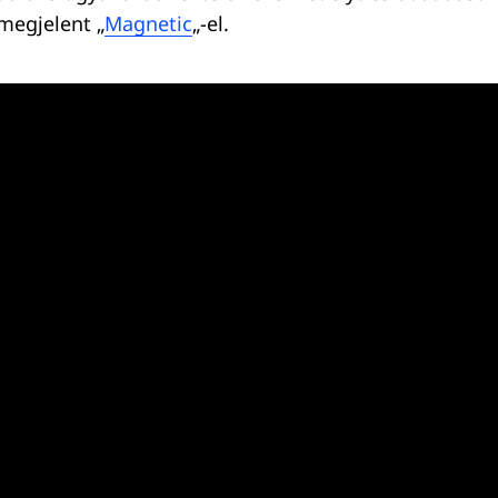
megjelent „
Magnetic
„-el.