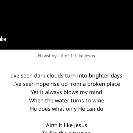
Newsboys: Ain’t It Like Jesus
I’ve seen dark clouds turn into brighter days
I’ve seen hope rise up from a broken place
Yet it always blows my mind
When the water turns to wine
He does what only He can do
Ain’t it like Jesus