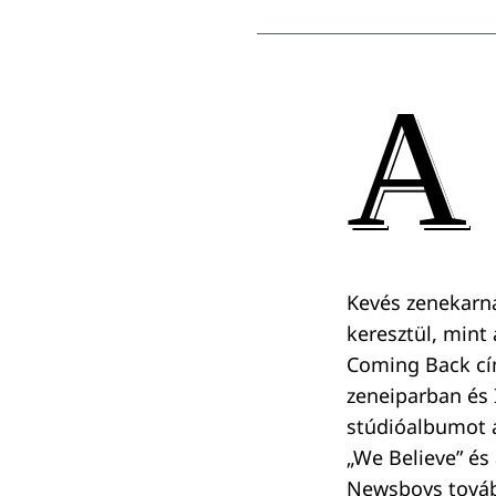
A
Kevés zenekarna
keresztül, mint
Coming Back cí
zeneiparban és 
stúdióalbumot a
„We Believe” és
Newsboys tovább