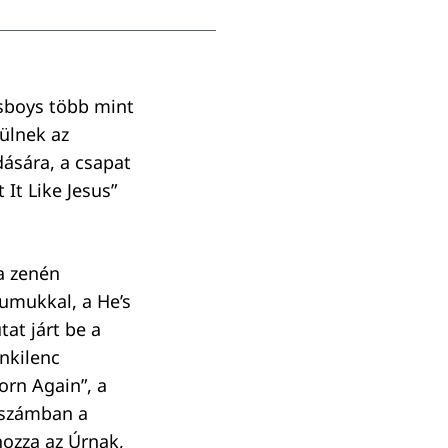
sboys több mint
zülnek az
ására, a csapat
 It Like Jesus”
a zenén
umukkal, a He’s
at járt be a
nkilenc
orn Again”, a
j számban a
hozza az Úrnak,