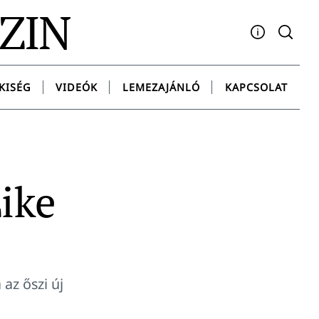
AZIN
Facebook
YouTube
Instagram
Twitter
Spotify
Messenge
KISÉG
VIDEÓK
LEMEZAJÁNLÓ
KAPCSOLAT
ike
az őszi új