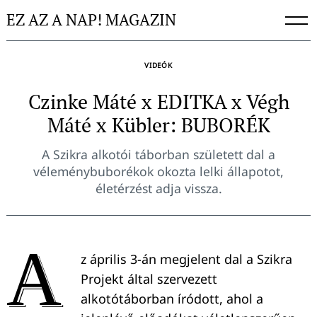
Skip
EZ AZ A NAP! MAGAZIN
to
content
VIDEÓK
Czinke Máté x EDITKA x Végh
Máté x Kübler: BUBORÉK
A Szikra alkotói táborban született dal a
véleménybuborékok okozta lelki állapotot,
életérzést adja vissza.
A
z április 3-án megjelent dal a Szikra
Projekt által szervezett
alkotótáborban íródott, ahol a