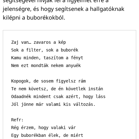
jelenségre, és hogy segítsenek a hallgatóknak
kilépni a buborékokból.
Zaj van… zavaros a kép

Sok a filter, sok a buborék

Kamu minden, taszítom a fényt

Nem ezt mondták nekem anyuék

Kopogok, de sosem figyelsz rám

Te nem követsz, de én követlek instán

Odaadnék mindent csak azért, hogy láss

Jól jönne már valami kis változás.

Refr:

Rég érzem, hogy valaki vár

Egy buborékban élek, de miért
