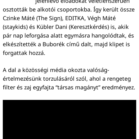
jelenlévő előadókat véletlenszerűen
osztották be alkotói csoportokba. Így került össze
Czinke Máté (The Sign), EDITKA, Végh Máté
(staykids) és Kübler Dani (Keresztkérdés) is, akik
pár nap leforgása alatt egymásra hangolódtak, és
elkészítették a Buborék című dalt, majd klipet is
forgattak hozzá.
A dal a közösségi média okozta valóság-
értelmezésünk torzulásáról szól, ahol a rengeteg
filter és zaj egyfajta “társas magányt” eredményez.