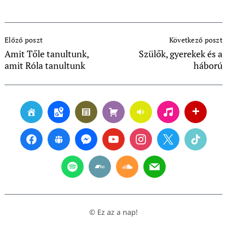
Post
Előző poszt
Következő poszt
Navigation
Amit Tőle tanultunk,
Szülők, gyerekek és a
amit Róla tanultunk
háború
© Ez az a nap!