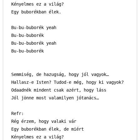
Kényelmes ez a világ?

Egy buborékban élek.

Bu-bu-buborék yeah

Keresés:
Bu-bu-buborék

Bu-bu-buborék yeah

Bu-bu-buborék

Semmiség, de hazugság, hogy jól vagyok…

Hallasz-e Isten? Tudod-e még, hogy ki vagyok?

Odaadnék mindent csak azért, hogy láss

Jól jönne most valamilyen jótanács…

Refr:

Rég érzem, hogy valaki vár

Egy buborékban élek, de miért

Kényelmes ez a világ?
