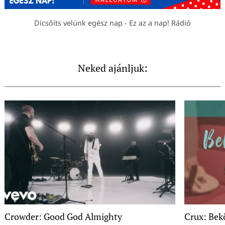
Dicsőíts velünk egész nap - Ez az a nap! Rádió
Neked ajánljuk:
Crowder: Good God Almighty
Crux: Bek