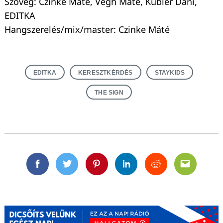
Szöveg: Czinke Máté, Végh Máté, Kübler Dani,
EDITKA
Hangszerelés/mix/master: Czinke Máté
EDITKA
KERESZTKÉRDÉS
STAYKIDS
THE SIGN
Facebook
Twitter
Pinterest
Linkedin
Reddit
Email