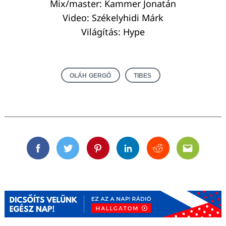
Mix/master: Kammer Jonatán
Video: Székelyhidi Márk
Világítás: Hype
OLÁH GERGŐ
TIBES
Facebook
Twitter
Pinterest
Linkedin
Reddit
Email