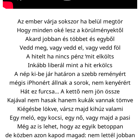
Az ember várja sokszor ha belül megtör
Hogy minden oké lesz a körülményektől
Akard jobban és többet és egyből
Vedd meg, vagy vedd el, vagy vedd föl
A hitelt ha nincs pénz ‘mit elkölts
Inkább liberál mint a hit erkölcs
A nép ki-be jár határon a szebb reményért
mégis iPhonért állnak a sorok, nem kenyérért
Hát ez furcsa… A kettő nem jön össze
Kajával nem hasak hanem kukák vannak tömve
Kiégésbe lökve, vársz majd kihúz valami
Egy meló, egy kocsi, egy nő, vagy majd a pasi
Még az is lehet, hogy az egyik betoppan
de közben azon kapod magad: nem lettél jobban