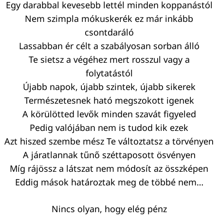
Egy darabbal kevesebb lettél minden koppanástól
Nem szimpla mókuskerék ez már inkább
csontdaráló
Lassabban ér célt a szabályosan sorban álló
Te sietsz a végéhez mert rosszul vagy a
Keresés:
folytatástól
Újabb napok, újabb szintek, újabb sikerek
Természetesnek ható megszokott igenek
A körülötted levők minden szavát figyeled
Pedig valójában nem is tudod kik ezek
Azt hiszed szembe mész Te változtatsz a törvényen
A járatlannak tűnő széttaposott ösvényen
Míg rájössz a látszat nem módosít az összképen
Eddig mások határoztak meg de többé nem…
Nincs olyan, hogy elég pénz