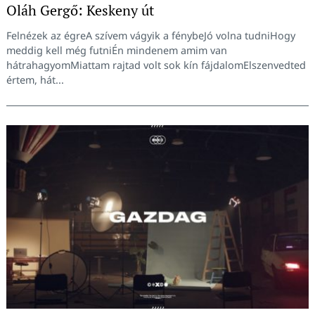
Oláh Gergő: Keskeny út
Felnézek az égreA szívem vágyik a fénybeJó volna tudniHogy
meddig kell még futniÉn mindenem amim van
hátrahagyomMiattam rajtad volt sok kín fájdalomElszenvedted
értem, hát...