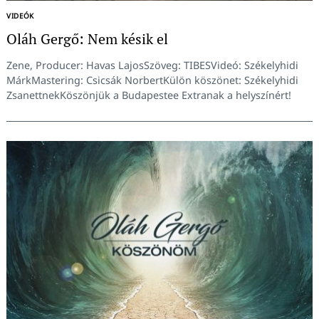
VIDEÓK
Oláh Gergő: Nem késik el
Zene, Producer: Havas LajosSzöveg: TIBESVideó: Székelyhidi
MárkMastering: Csicsák NorbertKülön köszönet: Székelyhidi
ZsanettnekKöszönjük a Budapestee Extranak a helyszínért!