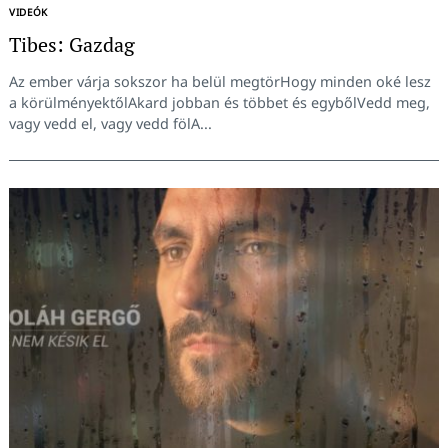
VIDEÓK
Tibes: Gazdag
Az ember várja sokszor ha belül megtörHogy minden oké lesz
a körülményektőlAkard jobban és többet és egybőlVedd meg,
vagy vedd el, vagy vedd fölA...