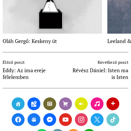
Oláh Gergő: Keskeny út
Leeland &
Post
Előző poszt
Következő poszt
Navigation
Eddy: Az ima ereje
Révész Dániel: Isten ma
félelemben
is Isten