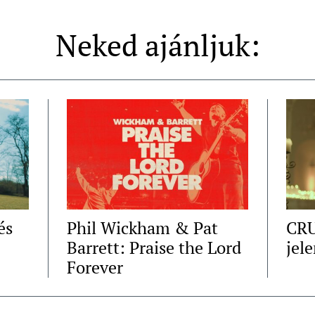
Neked ajánljuk:
és
Phil Wickham & Pat
CRU
Barrett: Praise the Lord
jel
Forever