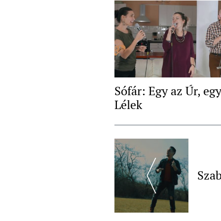
Sófár: Egy az Úr, egy
Lélek
Post
Navigation
Szab