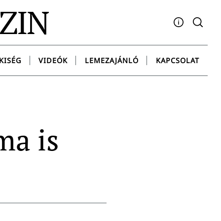
AZIN
Facebook
YouTube
Instagram
Twitter
Spotify
Messenge
KISÉG
VIDEÓK
LEMEZAJÁNLÓ
KAPCSOLAT
ma is