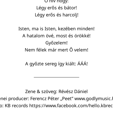
Ő hív hogy:
Légy erős és bátor!
Légy erős és harcolj!
Isten, ma is Isten, kezében minden!
A hatalom övé, most és örökké!
Győzelem!
Nem félek már mert Ő velem!
A győzte sereg így kiált: ÁÁÁ!
Zene & szöveg: Révész Dániel
nei producer: Ferencz Péter „Peet” www.godlymusic
o: KB records https://www.facebook.com/hello.kbre