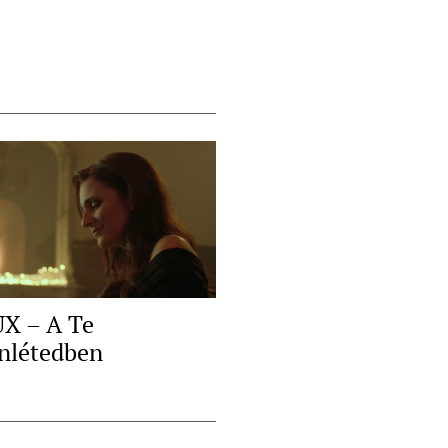
X – A Te
enlétedben