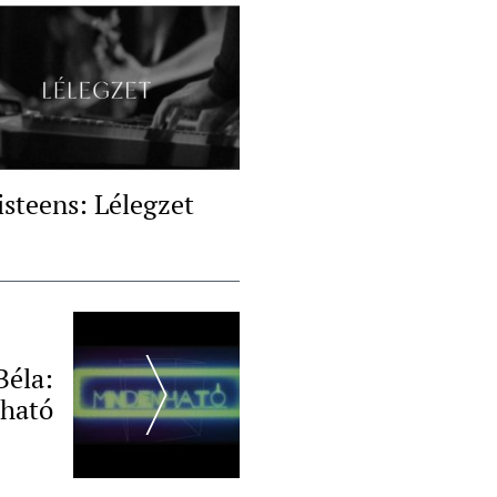
isteens: Lélegzet
Béla:
ható