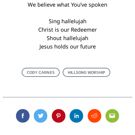
We believe what You’ve spoken
Sing hallelujah
Christ is our Redeemer
Shout hallelujah
Jesus holds our future
CODY CARNES
HILLSONG WORSHIP
Facebook
Twitter
Pinterest
Linkedin
Reddit
Email