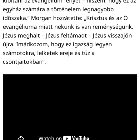
kioltani az evangélium fényét – hiszem, hogy ez az
egyház számára a történelem legnagyobb
időszaka.” Morgan hozzátette: „Krisztus és az Ő
evangéliuma miatt nekünk is van reménységünk.
Jézus meghalt – Jézus feltámadt – Jézus visszajön
újra. Imádkozom, hogy ez igazság legyen
számotokra, lelketek ereje és tűz a
csontjaitokban”.