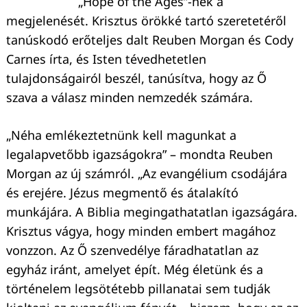
„Hope of the Ages”-nek a
megjelenését. Krisztus örökké tartó szeretetéről
tanúskodó erőteljes dalt Reuben Morgan és Cody
Carnes írta, és Isten tévedhetetlen
tulajdonságairól beszél, tanúsítva, hogy az Ő
szava a válasz minden nemzedék számára.
„Néha emlékeztetnünk kell magunkat a
legalapvetőbb igazságokra” – mondta Reuben
Morgan az új számról. „Az evangélium csodájára
és erejére. Jézus megmentő és átalakító
munkájára. A Biblia megingathatatlan igazságára.
Krisztus vágya, hogy minden embert magához
vonzzon. Az Ő szenvedélye fáradhatatlan az
egyház iránt, amelyet épít. Még életünk és a
történelem legsötétebb pillanatai sem tudják