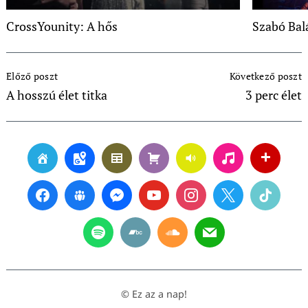
CrossYounity: A hős
Szabó Balá
Post
Előző poszt
Következő poszt
Navigation
A hosszú élet titka
3 perc élet
© Ez az a nap!