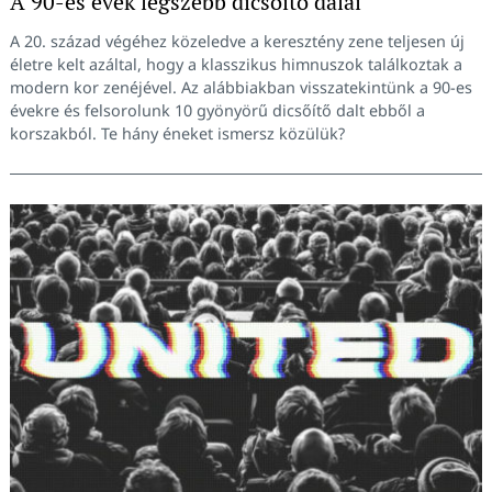
A 90-es évek legszebb dicsőítő dalai
A 20. század végéhez közeledve a keresztény zene teljesen új
életre kelt azáltal, hogy a klasszikus himnuszok találkoztak a
modern kor zenéjével. Az alábbiakban visszatekintünk a 90-es
évekre és felsorolunk 10 gyönyörű dicsőítő dalt ebből a
korszakból. Te hány éneket ismersz közülük?