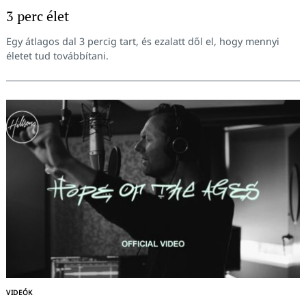
3 perc élet
Egy átlagos dal 3 percig tart, és ezalatt dől el, hogy mennyi
életet tud továbbítani.
VIDEÓK