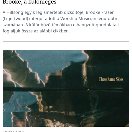
Brooke, a különleges
A Hillsong egyik legismertebb dicsőítője, Brooke Fraser
(Ligertwood) interjút adott a Worship Musician legutóbbi
számában. A különböző témákban elhangzott gondolatait
foglaljuk össze az alábbi cikkben.