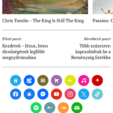
Chris Tomlin – The King Is Still The King
Passion: 
Post
Előző poszt
Következő poszt
Navigation
Kezdetek – Jézus, Isten
Több százezren
dicsőségének legfőbb
kapcsolódtak be a
megnyilvánulása
Reménység Estékbe