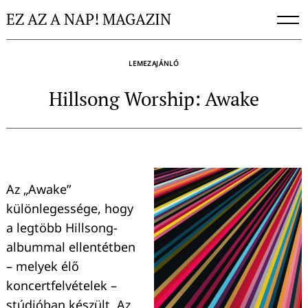
Skip
EZ AZ A NAP! MAGAZIN
to
content
LEMEZAJÁNLÓ
Hillsong Worship: Awake
Az „Awake”
különlegessége, hogy
a legtöbb Hillsong-
albummal ellentétben
– melyek élő
koncertfelvételek –
stúdióban készült. Az