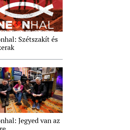
nhal: Szétszakít és
zerak
nhal: Jegyed van az
re