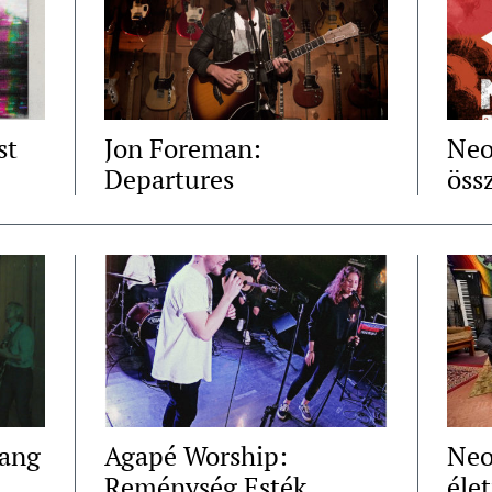
st
Jon Foreman:
Neo
Departures
öss
bang
Agapé Worship:
Neo
Reménység Esték
élet