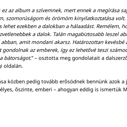
 ez az album a szívemnek, mert ennek a megírása sa
, szomorúságom és örömöm kinyilatkoztatása volt. 
is lehet ezekben a dalokban a hálaadást. Remélem, 
zvetlenebbek a dalok. Talán magabiztosabb leszel abb
el abban, amit mondani akarsz. Határozottan kevésb
t gondolnak az emberek, így ez lehetővé teszi számo
 a bátorságot.
” – osztotta meg gondolatait a dalszer
i oldalán.
tása közben pedig tovább erősödnek bennünk azok a 
délyes, őszinte, emberi – ahogyan eddig is ismertük M