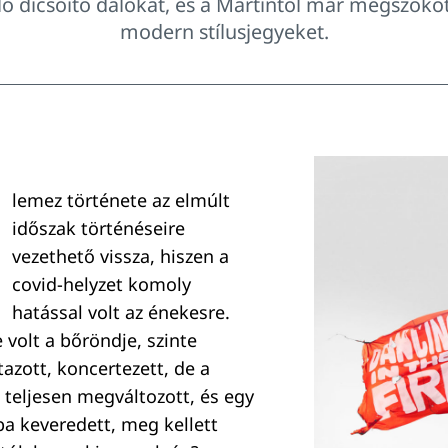
ó dicsőítő dalokat, és a Martintól már megszokot
modern stílusjegyeket.
lemez története az elmúlt
időszak történéseire
vezethető vissza, hiszen a
covid-helyzet komoly
hatással volt az énekesre.
e volt a bőröndje, szinte
azott, koncertezett, de a
z teljesen megváltozott, és egy
ba keveredett, meg kellett