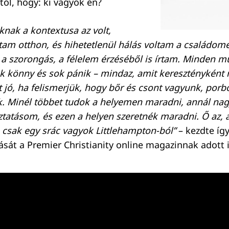
ól, hogy: ki vagyok én?
knak a kontextusa az volt,
tam otthon, és hihetetlenül hálás voltam a családomé
 a szorongás, a félelem érzéséből is írtam. Minden 
sok könny és sok pánik – mindaz, amit kereszténykén
t jó, ha felismerjük, hogy bőr és csont vagyunk, por
k. Minél többet tudok a helyemen maradni, annál nag
oztatásom, és ezen a helyen szeretnék maradni. Ő az, a
csak egy srác vagyok Littlehampton-ból”
– kezdte így
át a Premier Christianity online magazinnak adott i