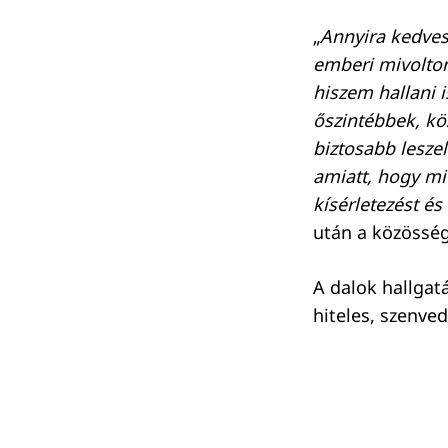
„
Annyira kedves
emberi mivoltom
hiszem hallani 
őszintébbek, kö
biztosabb lesz
amiatt, hogy mi
kísérletezést és
után a közösség
A dalok hallga
hiteles, szenve