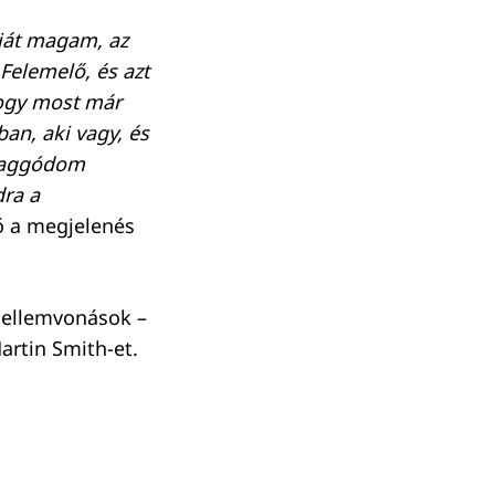
ját magam, az
Felemelő, és azt
hogy most már
an, aki vagy, és
é aggódom
dra a
ző a megjelenés
jellemvonások –
artin Smith-et.