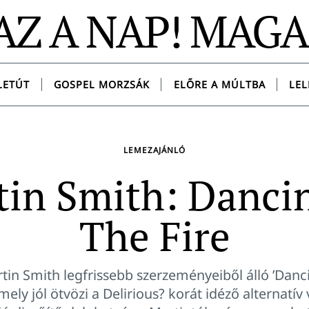
AZ A NAP! MAG
LETÚT
GOSPEL MORZSÁK
ELŐRE A MÚLTBA
LEL
LEMEZAJÁNLÓ
in Smith: Danci
The Fire
in Smith legfrissebb szerzeményeiből álló ’Danci
ely jól ötvözi a Delirious? korát idéző alternatív 