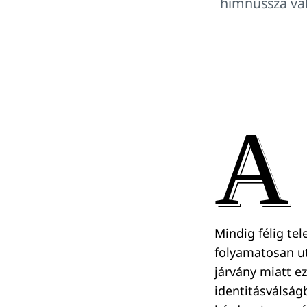
himnusszá vál
A
Mindig félig tel
folyamatosan ut
járvány miatt e
identitásválság