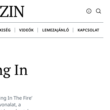
AZIN
Facebook
YouTube
Instagram
Twitter
Spotify
Messenge
KISÉG
VIDEÓK
LEMEZAJÁNLÓ
KAPCSOLAT
ng In
ng In The Fire’
vonalat, a