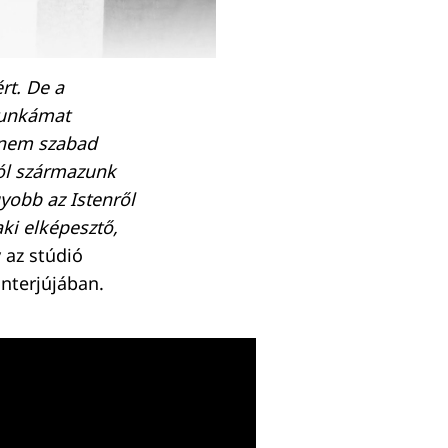
rt. De a
munkámat
t nem szabad
ból származunk
yobb az Istenről
ki elképesztő,
 az stúdió
nterjújában.