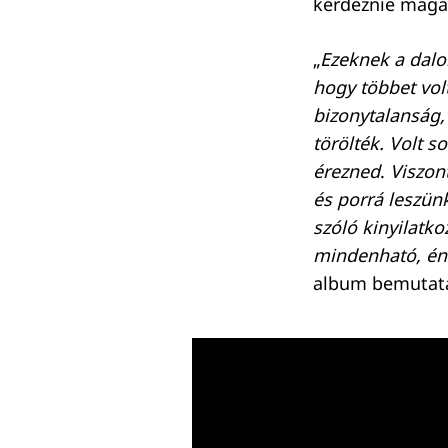
kérdeznie magát
„
Ezeknek a dalo
hogy többet vol
bizonytalanság,
törölték. Volt 
érezned
.
Viszon
és porrá leszün
szóló kinyilatk
mindenható, én 
album bemutatás