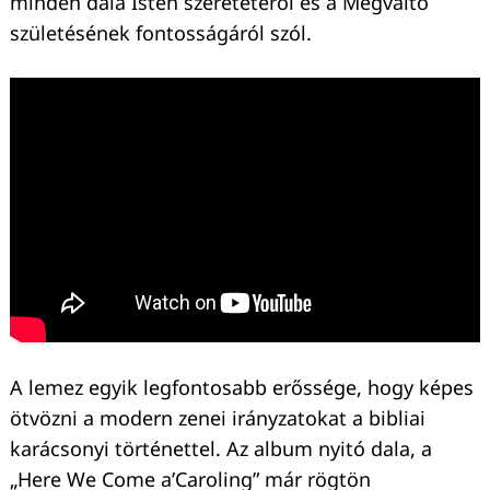
minden dala Isten szeretetéről és a Megváltó
születésének fontosságáról szól.
A lemez egyik legfontosabb erőssége, hogy képes
ötvözni a modern zenei irányzatokat a bibliai
karácsonyi történettel. Az album nyitó dala, a
„Here We Come a’Caroling” már rögtön