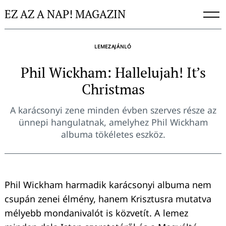
Skip
EZ AZ A NAP! MAGAZIN
to
content
LEMEZAJÁNLÓ
Phil Wickham: Hallelujah! It’s
Christmas
A karácsonyi zene minden évben szerves része az
ünnepi hangulatnak, amelyhez Phil Wickham
albuma tökéletes eszköz.
Phil Wickham harmadik karácsonyi albuma nem
csupán zenei élmény, hanem Krisztusra mutatva
mélyebb mondanivalót is közvetít. A lemez