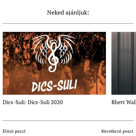
Neked ajánljuk:
Dics-Suli: Dics-Suli 2020
Rhett Wal
Post
Előző poszt
Következő poszt
Navigation