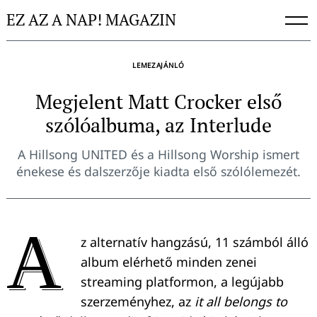
Skip
EZ AZ A NAP! MAGAZIN
to
content
LEMEZAJÁNLÓ
Megjelent Matt Crocker első
szólóalbuma, az Interlude
A Hillsong UNITED és a Hillsong Worship ismert
énekese és dalszerzője kiadta első szólólemezét.
A
z alternatív hangzású, 11 számból álló
album elérhető minden zenei
streaming platformon, a legújabb
szerzeményhez, az
it all belongs to