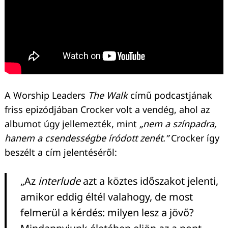
A Worship Leaders
The Walk
című podcastjának
friss epizódjában Crocker volt a vendég, ahol az
albumot úgy jellemezték, mint
„nem a színpadra,
hanem a csendességbe íródott zenét.”
Crocker így
beszélt a cím jelentéséről:
„Az
interlude
azt a köztes időszakot jelenti,
amikor eddig éltél valahogy, de most
felmerül a kérdés: milyen lesz a jövő?