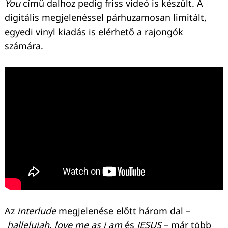
You
című dalhoz pedig friss videó is készült. A
digitális megjelenéssel párhuzamosan limitált,
egyedi vinyl kiadás is elérhető a rajongók
számára.
Az
interlude
megjelenése előtt három dal –
hallelujah
,
love me as i am
és
JESUS
– már több