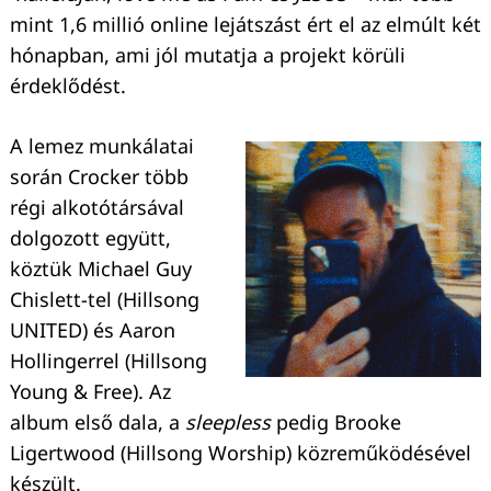
mint 1,6 millió online lejátszást ért el az elmúlt két
hónapban, ami jól mutatja a projekt körüli
érdeklődést.
A lemez munkálatai
során Crocker több
régi alkotótársával
dolgozott együtt,
köztük Michael Guy
Chislett-tel (Hillsong
UNITED) és Aaron
Hollingerrel (Hillsong
Young & Free). Az
album első dala, a
sleepless
pedig Brooke
Ligertwood (Hillsong Worship) közreműködésével
készült.