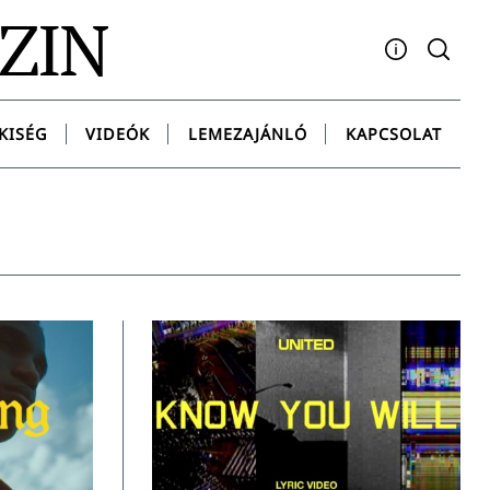
AZIN
Facebook
YouTube
Instagram
Twitter
Spotify
Messenge
KISÉG
VIDEÓK
LEMEZAJÁNLÓ
KAPCSOLAT