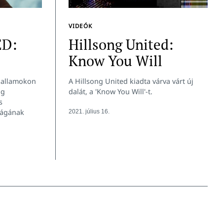
VIDEÓK
ED:
Hillsong United:
Know You Will
 dallamokon
A Hillsong United kiadta várva várt új
ág
dalát, a 'Know You Will'-t.
s
ságának
2021. július 16.