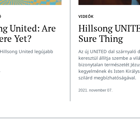
Ó
VIDEÓK
ng United: Are
Hillsong UNIT
ere Yet?
Sure Thing
Hillsong United legújabb
Az új UNITED dal szárnyaló
keresztül állítja szembe a vil
bizonytalan természetét Jézu
kegyelmének és Isten Király
.
szilárd megbízhatóságával.
2021. november 07.