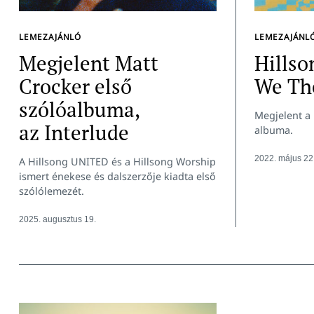
LEMEZAJÁNLÓ
LEMEZAJÁNL
Megjelent Matt
Hillso
Crocker első
We Th
szólóalbuma,
Megjelent a 
az Interlude
albuma.
Keresés:
2022. május 22
A Hillsong UNITED és a Hillsong Worship
ismert énekese és dalszerzője kiadta első
szólólemezét.
2025. augusztus 19.