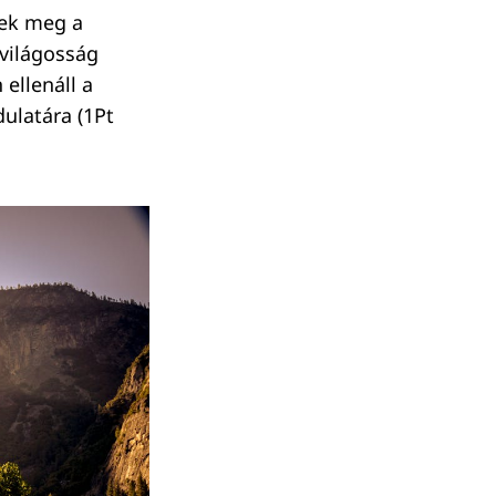
nek meg a
 világosság
 ellenáll a
ulatára (1Pt