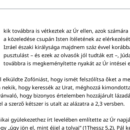
kik továbbra is vétkeztek az Úr ellen, azok számár
a közeledése csupán Isten ítéletének az elérkezését
Izráel északi királysága majdnem száz évvel korább
pusztulást – és ezek az olvasók jól tudták ezt –, Júd
továbbra is megkeményítette nyakát az Úr intései e
l elküldte Zofóniást, hogy ismét felszólítsa őket a m
 nekik, hogy keressék az Urat, méghozzá kimondotta
ilvánvaló, hogy bizonyos értelemben hozzájárult lázad
 a szerző kétszer is utalt az alázatra a 2,3 versben.
ikai gyülekezethez írt levelében említette az Úr napjá
y „úgy jön el, mint éjjel a tolvaj” (1Thessz 5,2). Pál 