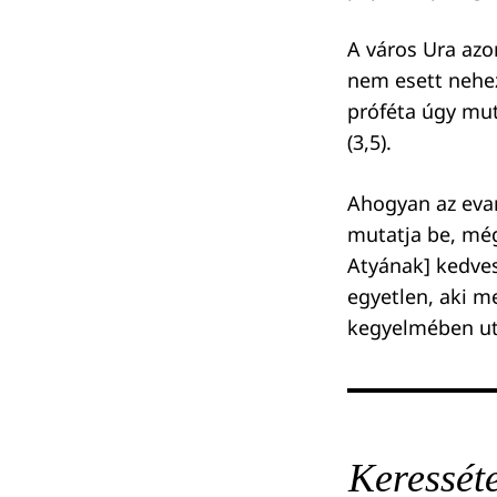
A város Ura azo
nem esett nehezé
próféta úgy mut
(3,5).
Ahogyan az evan
mutatja be, még
Atyának] kedvese
egyetlen, aki me
kegyelmében uta
Keressét