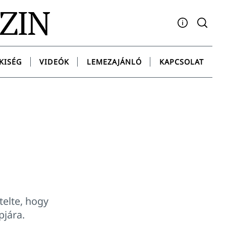
AZIN
Facebook
YouTube
Instagram
Twitter
Spotify
Messenge
KISÉG
VIDEÓK
LEMEZAJÁNLÓ
KAPCSOLAT
telte, hogy
pjára.