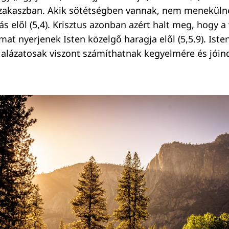
szakaszban. Akik sötétségben vannak, nem menekül
s elől (5,4). Krisztus azonban azért halt meg, hogy a
at nyerjenek Isten közelgő haragja elől (5,5.9). Isten
 alázatosak viszont számíthatnak kegyelmére és jóind