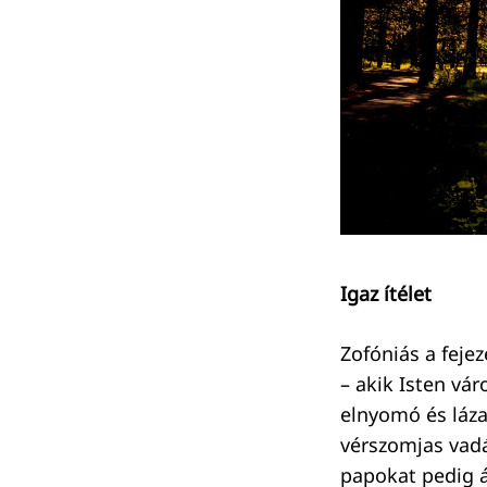
Igaz ítélet
Zofóniás a feje
Keresés:
– akik Isten vár
elnyomó és láz
vérszomjas vadál
papokat pedig á