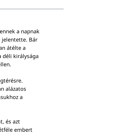
a ennek a napnak
 jelentette. Bár
an átélte a
a déli királysága
llen.
egtérésre.
n alázatos
ásukhoz a
t, és azt
kétféle embert