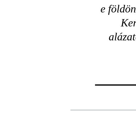
e földön
Ker
alázat