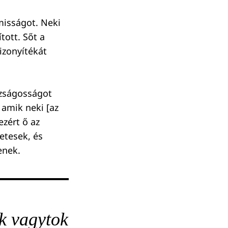
misságot. Neki
tott. Sőt a
izonyítékát
azságosságot
 amik neki [az
ezért ő az
letesek, és
enek.
k vagytok