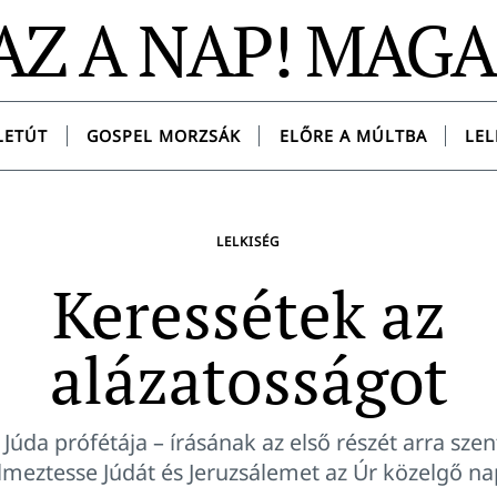
AZ A NAP! MAG
LETÚT
GOSPEL MORZSÁK
ELŐRE A MÚLTBA
LEL
LELKISÉG
Keressétek az
alázatosságot
 Júda prófétája – írásának az első részét arra szen
lmeztesse Júdát és Jeruzsálemet az Úr közelgő na