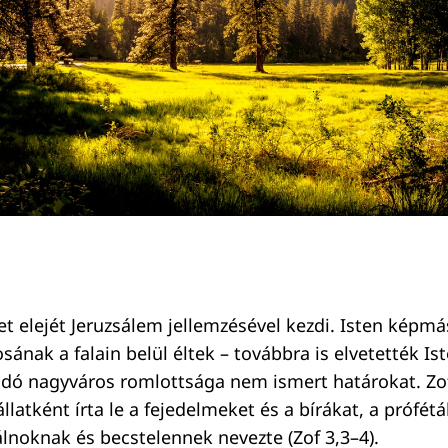
zet elejét Jeruzsálem jellemzésével kezdi. Isten képm
osának a falain belül éltek – továbbra is elvetették Is
adó nagyváros romlottsága nem ismert határokat. Zo
latként írta le a fejedelmeket és a bírákat, a prófétá
lnoknak és becstelennek nevezte (Zof 3,3–4).