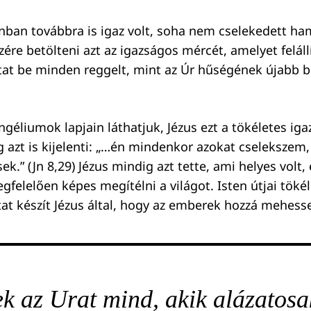
nban továbbra is igaz volt, soha nem cselekedett ha
re betölteni azt az igazságos mércét, amelyet felállí
at be minden reggelt, mint az Úr hűségének újabb b
géliumok lapjain láthatjuk, Jézus ezt a tökéletes ig
 azt is kijelenti: „…én mindenkor azokat cselekszem,
k.” (Jn 8,29) Jézus mindig azt tette, ami helyes volt, 
gfelelően képes megítélni a világot. Isten útjai töké
t készít Jézus által, hogy az emberek hozzá mehess
ek az Urat mind, akik alázatosa