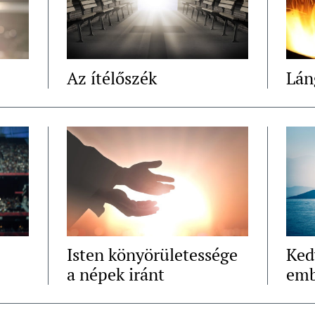
Az ítélőszék
Lán
Isten könyörületessége
Ked
a népek iránt
emb