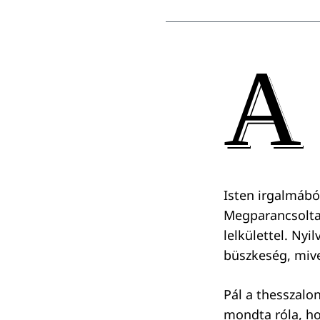
A
Isten irgalmábó
Megparancsolta
lelkülettel. Ny
büszkeség, mivel
Pál a thesszalon
mondta róla, hog