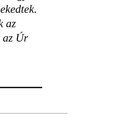
lekedtek.
k az
k az Úr