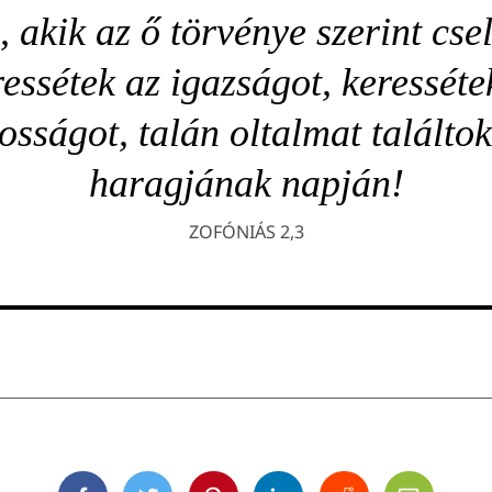
, akik az ő törvénye szerint cse
essétek az igazságot, keresséte
osságot, talán oltalmat találto
haragjának napján!
ZOFÓNIÁS 2,3