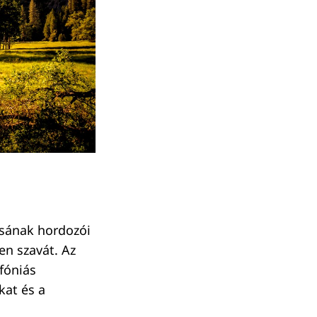
ásának hordozói
ten szavát. Az
fóniás
kat és a