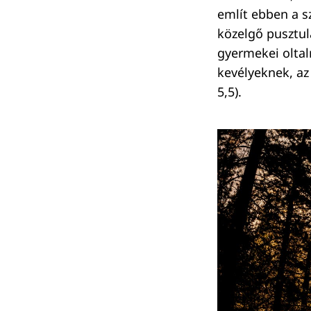
említ ebben a 
közelgő pusztulá
gyermekei oltalm
kevélyeknek, az
5,5).