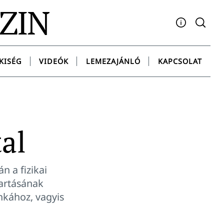
AZIN
Facebook
YouTube
Instagram
Twitter
Spotify
Messenge
KISÉG
VIDEÓK
LEMEZAJÁNLÓ
KAPCSOLAT
al
n a fizikai
tartásának
nkához, vagyis