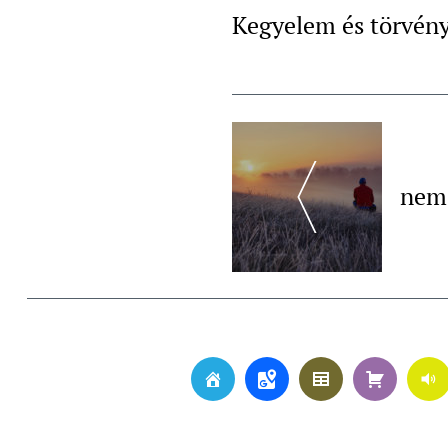
Kegyelem és törvén
Post
Navigation
neme