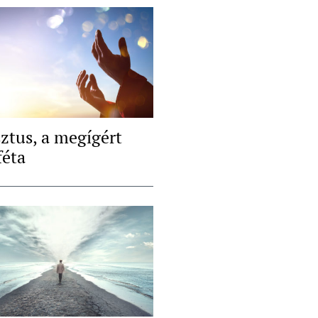
sztus, a megígért
féta