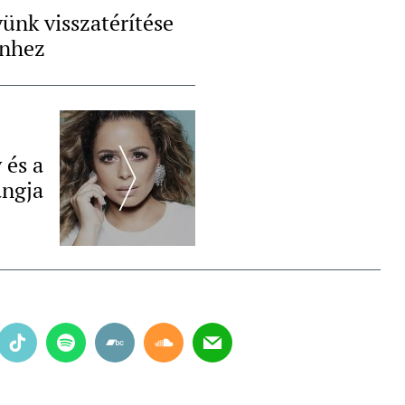
vünk visszatérítése
enhez
 és a
angja