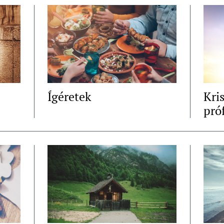
Ígéretek
Kri
pró