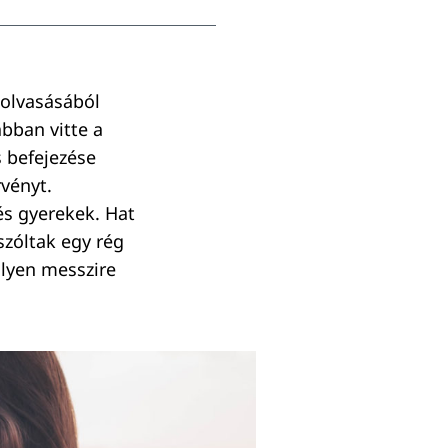
 olvasásából
ábban vitte a
s befejezése
vényt.
és gyerekek. Hat
szóltak egy rég
ilyen messzire