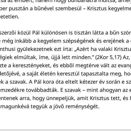
tsa az embert, hanem hogy bűnbánatra indítsa, amel
ber pusztán a bűnével szembesül – Krisztus kegyelme 
etetlen.
zerzői közül Pál különösen is tisztán látta a bűn szö
e még inkább a kegyelem szépségének és erejének a 
inthusi gyülekezetnek ezt írta: „Azért ha valaki Kriszt
égiek elmúltak, íme, újjá lett minden.” (2Kor 5,17) Az
zte a keresztényeket, és ebből megtérve vált az eva
etőjévé, a saját életén keresztül tapasztalta meg, h
 a szavak. A Pál kora óta eltelt kétezer év során e s
mzedékre továbbadták. E szavak – mint ahogyan az e
ntenek arra, hogy ünnepeljük, amit Krisztus tett, és 
 magunkévá tegyük a jövő reménységét.