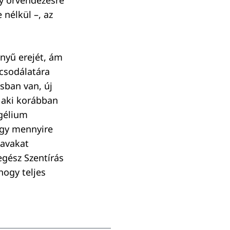
y örvendezésre
nélkül –, az
rnyű erejét, ám
csodálatára
usban van, új
, aki korábban
ngélium
ogy mennyire
zavakat
gész Szentírás
hogy teljes