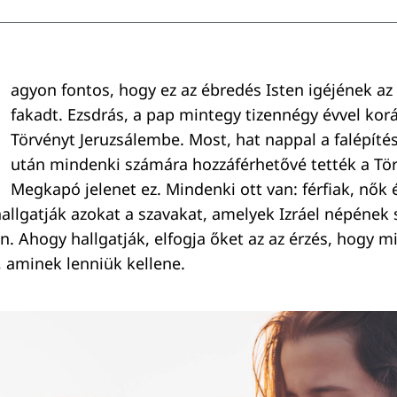
agyon fontos, hogy ez az ébredés Isten igéjének az
fakadt. Ezsdrás, a pap mintegy tizennégy évvel kor
Törvényt Jeruzsálembe. Most, hat nappal a falépíté
után mindenki számára hozzáférhetővé tették a Tör
Megkapó jelenet ez. Mindenki ott van: férfiak, nők 
hallgatják azokat a szavakat, amelyek Izráel népének 
n. Ahogy hallgatják, elfogja őket az az érzés, hogy m
, aminek lenniük kellene.