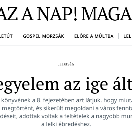
AZ A NAP! MAG
LETÚT
GOSPEL MORZSÁK
ELŐRE A MÚLTBA
LEL
LELKISÉG
egyelem az ige ált
önyvének a 8. fejezetében azt látjuk, hogy miutá
s megtörtént, és sikerült megoldani a város fenn
rdéseit, adottak voltak a feltételek a nagyobb mu
a lelki ébredéshez.