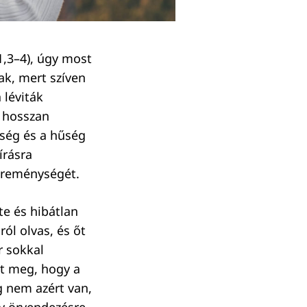
,3–4), úgy most
ak, mert szíven
 léviták
y hosszan
ség és a hűség
írásra
 reménységét.
te és hibátlan
ól olvas, és őt
r sokkal
lt meg, hogy a
 nem azért van,