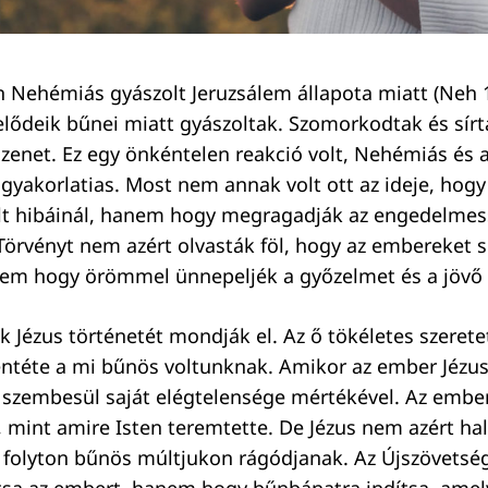
Nehémiás gyászolt Jeruzsálem állapota miatt (Neh 1
lődeik bűnei miatt gyászoltak. Szomorkodtak és sírt
üzenet. Ez egy önkéntelen reakció volt, Nehémiás és a
 gyakorlatias. Most nem annak volt ott az ideje, hog
lt hibáinál, hanem hogy megragadják az engedelmes
 Törvényt nem azért olvasták föl, hogy az embereket s
nem hogy örömmel ünnepeljék a győzelmet és a jövő
 Jézus történetét mondják el. Az ő tökéletes szerete
entéte a mi bűnös voltunknak. Amikor az ember Jézusr
r szembesül saját elégtelensége mértékével. Az embe
 mint amire Isten teremtette. De Jézus nem azért ha
folyton bűnös múltjukon rágódjanak. Az Újszövetség