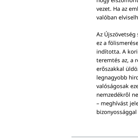
hogy elszomorí
vezet. Ha az em
valóban elviselh
Az Újszövetség s
ez a fölismerés
indította. A kor
teremtés az, a r
erőszakkal üldö
legnagyobb hird
valóságosak ezek
nemzedékről ne
– meghívást jele
bizonyossággal