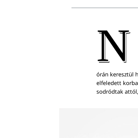
N
órán keresztül 
elfeledett korba
sodródtak attól