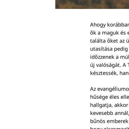
Ahogy korábban 
ők a maguk és e
találta őket az 
utasítása pedig
időzzenek a mú
Keresés:
új valóságát. A
késztessék, ha
Az evangéliumok
hűsége éles ell
hallgatja, akko
kevesebb annál,
bűnös emberek 