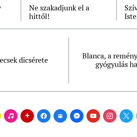
y
Ne szakadjunk el a
Szí
hittől!
Ist
Blanca, a remény
csek dicsérete
gyógyulás h