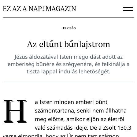
Skip
EZ AZ A NAP! MAGAZIN
to
content
LELKISÉG
Az eltűnt bűnlajstrom
Jézus áldozatával Isten megoldást adott az
emberiség bűnére és szégyenére, és felkínálja a
tiszta lappal indulás lehetőségét.
H
a Isten minden emberi bűnt
számontartana, senki nem állhatna
meg előtte, amikor eljön az életről
való számadás ideje. De a Zsolt 130,3
verse elmondja, hogy az Úr nem tart számon