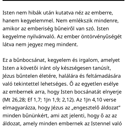
Isten nem hibák után kutatva néz az emberre,
hanem kegyelemmel. Nem emlékszik mindenre,
amikor az emberiség bűneiről van szó. Isten
kegyelme nyilvánvaló. Az ember öntörvényűségét
látva nem jegyez meg mindent.
Ez a bűnbocsánat, kegyelem és irgalom, amelyet
Isten a követői iránt oly készségesen tanúsít,
Jézus bűntelen életére, halálára és feltámadására
való tekintettel lehetséges. Ő az egyetlen esélye
az embernek arra, hogy Isten bocsánatát elnyerje
(Mt 26,28; Ef 1,7; 1Jn 1,9; 2,12). Az 1Jn 4,10 verse
elmagyarázza, hogy Jézus az „engesztelő áldozat”
minden bűnünkért, ami azt jelenti, hogy ő az az
Keresés:
áldozat, amely minden embernek az Istennel való