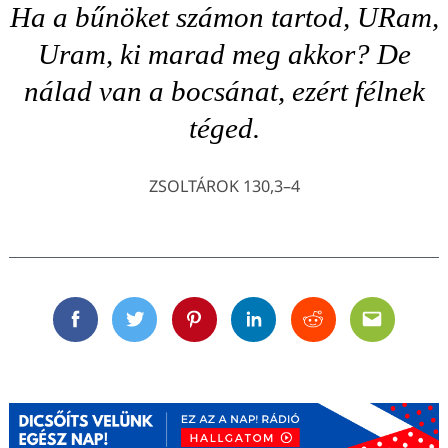
Ha a bűnöket számon tartod, URam,
Uram, ki marad meg akkor? De
nálad van a bocsánat, ezért félnek
téged.
ZSOLTÁROK 130,3–4
Facebook
Twitter
Pinterest
Linkedin
Reddit
Email