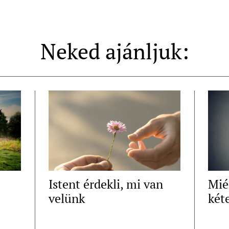
Neked ajánljuk:
Istent érdekli, mi van
Mié
velünk
két