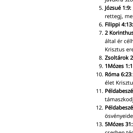
Józsué 1:9:
rettegj, me
Filippi 4:13
2 Korinthu
által ér c
Krisztus e
Zsoltárok 2
1Mózes 1:1
Róma 6:23
élet Kriszt
Példabeszé
támaszkodj
Példabeszé
ösvényeide
5Mózes 31:
cserben tég