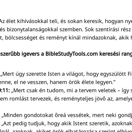
z élet kihívásokkal teli, és sokan keresik, hogyan ny
l és bizonytalanságokkal szemben. Sok szentírási rés
t, bölcsességet és reményt kínál mindazoknak, akik 
szerűbb igevers a BibleStudyTools.com keresési rang
„Mert úgy szerette Isten a világot, hogy egyszülött F
enne, el ne vesszen, hanem örök élete legyen.”
:11:
„Mert csak én tudom, mi a tervem veletek – így s
nem romlást tervezek, és reményteljes jövő az, amely
„Minden gondotokat őreá vessétek, mert neki gondj
„Azt pedig tudjuk, hogy akik Istent szeretik, azokn
lgál, azoknak, akiket örök elhatározása szerint elhívo