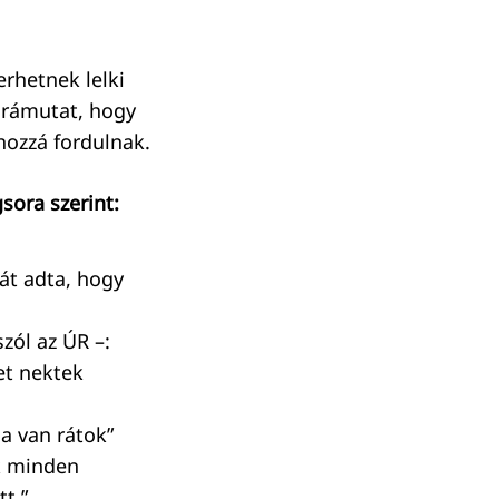
erhetnek lelki
z rámutat, hogy
hozzá fordulnak.
sora szerint:
iát adta, hogy
zól az ÚR –:
et nektek
a van rátok”
ak minden
tt.”