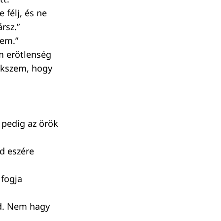
félj, és ne
rsz.”
gem.”
m erőtlenség
sekszem, hogy
a pedig az örök
ad eszére
 fogja
ed. Nem hagy