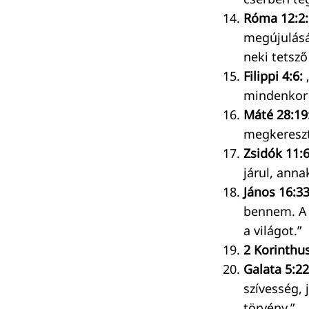
Róma 12:2:
Keresés:
megújulásáv
neki tetsző
Filippi 4:6:
mindenkor h
Máté 28:19
megkereszt
Zsidók 11:
járul, anna
János 16:33
bennem. A 
a világot.”
2 Korinthus
Galata 5:22
szívesség, 
törvény.”