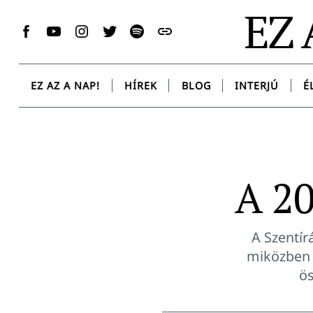
Skip
EZ 
to
Facebook
YouTube
Instagram
Twitter
Spotify
Messenger
content
EZ AZ A NAP!
HÍREK
BLOG
INTERJÚ
É
A 20
A Szentír
miközben 
ös