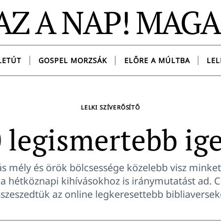
AZ A NAP! MAG
LETÚT
GOSPEL MORZSÁK
ELŐRE A MÚLTBA
LEL
LELKI SZÍVERŐSÍTŐ
 legismertebb ig
ás mély és örök bölcsessége közelebb visz minket
a hétköznapi kihívásokhoz is iránymutatást ad. 
szeszedtük az online legkeresettebb bibliaversek