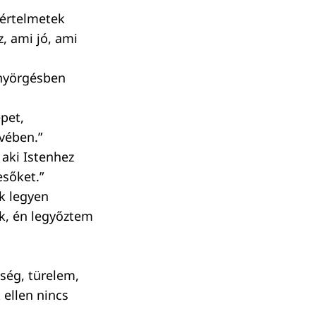
 értelmetek
, ami jó, ami
nyörgésben
pet,
vében.”
 aki Istenhez
esőket.”
k legyen
k, én legyőztem
ség, türelem,
 ellen nincs