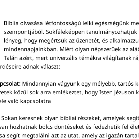
Biblia olvasása létfontosságú lelki egészségünk m
szempontjából. Sokféleképpen tanulmányozhatjuk a
lényeg, hogy megértsük az üzenetét, és alkalmazz
mindennapjainkban. Miért olyan népszerűek az alá
Talán azért, mert univerzális témákra világítanak r
rdéseire adnak választ:
apcsolat:
Mindannyian vágyunk egy mélyebb, tartós k
zetek közül sok arra emlékeztet, hogy Isten Jézuson k
ele való kapcsolatra
Sokan keresnek olyan bibliai részeket, amelyek seg
an hozhatnak bölcs döntéseket és fedezhetik fel élet
sa segít megtalálni azt az utat, amely az igazán tart