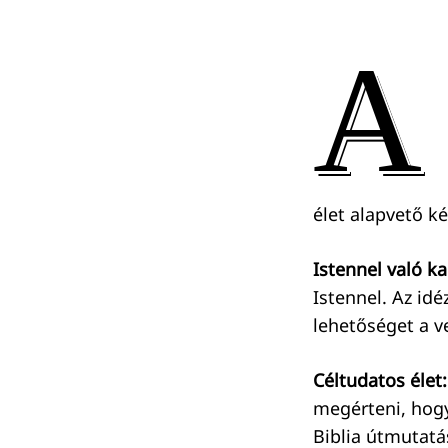
A
élet alapvető ké
Istennel való k
Istennel. Az idé
lehetőséget a v
Céltudatos élet:
megérteni, hogy
Biblia útmutatá