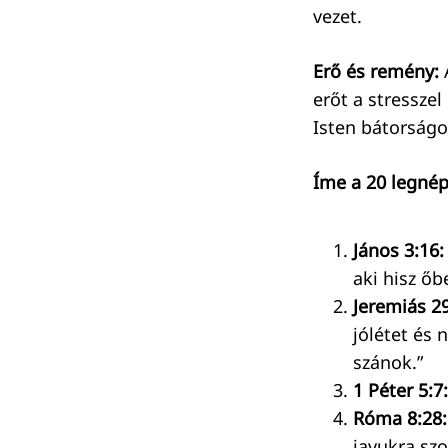
vezet.
Erő és remény:
A
erőt a stressze
Isten bátorságo
Íme a 20 legnép
János 3:16:
aki hisz őb
Jeremiás 29
jólétet és 
szánok.”
1 Péter 5:7:
Róma 8:28:
javukra szo