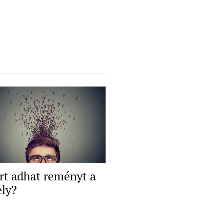
rt adhat reményt a
ely?