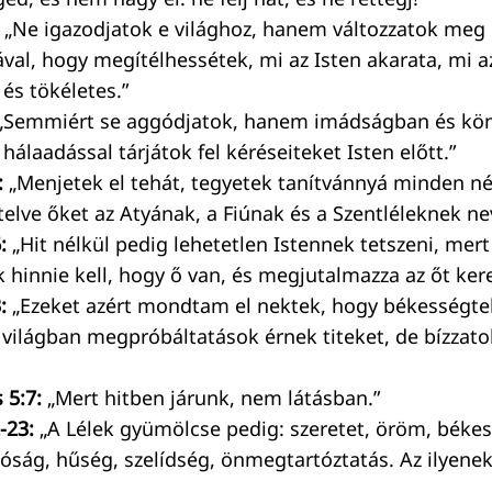
„Ne igazodjatok e világhoz, hanem változzatok meg
al, hogy megítélhessétek, mi az Isten akarata, mi az
 és tökéletes.”
„Semmiért se aggódjatok, hanem imádságban és kö
álaadással tárjátok fel kéréseiteket Isten előtt.”
:
„Menjetek el tehát, tegyetek tanítvánnyá minden né
elve őket az Atyának, a Fiúnak és a Szentléleknek ne
6:
„Hit nélkül pedig lehetetlen Istennek tetszeni, mert
k hinnie kell, hogy ő van, és megjutalmazza az őt ker
:
„Ezeket azért mondtam el nektek, hogy békességte
világban megpróbáltatások érnek titeket, de bízzato
 5:7:
„Mert hitben járunk, nem látásban.”
-23:
„A Lélek gyümölcse pedig: szeretet, öröm, békes
jóság, hűség, szelídség, önmegtartóztatás. Az ilyenek