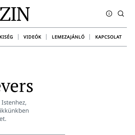
AZIN
Facebook
YouTube
Instagram
Twitter
Spotify
Messenge
KISÉG
VIDEÓK
LEMEZAJÁNLÓ
KAPCSOLAT
evers
 Istenhez,
Cikkünkben
et.