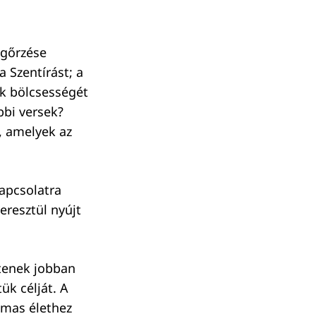
egőrzése
 Szentírást; a
uk bölcsességét
bbi versek?
á, amelyek az
apcsolatra
eresztül nyújt
ítenek jobban
ük célját. A
almas élethez