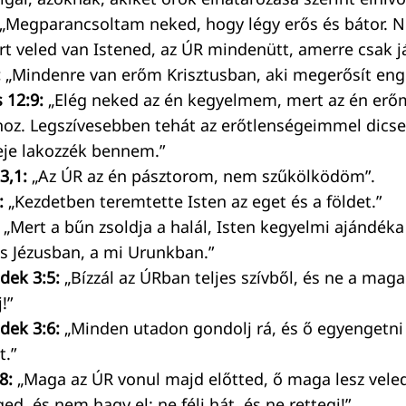
„Megparancsoltam neked, hogy légy erős és bátor. Ne 
rt veled van Istened, az ÚR mindenütt, amerre csak já
:
„Mindenre van erőm Krisztusban, aki megerősít en
s 12:9:
„Elég neked az én kegyelmem, mert az én erő
élhoz. Legszívesebben tehát az erőtlenségeimmel dic
reje lakozzék bennem.”
3,1:
„Az ÚR az én pásztorom, nem szűkölködöm”.
:
„Kezdetben teremtette Isten az eget és a földet.”
: „Mert a bűn zsoldja a halál, Isten kegyelmi ajándék
us Jézusban, a mi Urunkban.”
dek 3:5:
„Bízzál az ÚRban teljes szívből, és ne a mag
!”
dek 3:6:
„Minden utadon gondolj rá, és ő egyengetni
t.”
8:
„Maga az ÚR vonul majd előtted, ő maga lesz vel
ed, és nem hagy el: ne félj hát, és ne rettegj!”