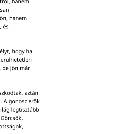
etről, hanem
osan
 jön, hanem
, és
élyt, hogy ha
kerülhetetlen
, de jön már
oszkodtak, aztán
k. A gonosz erők
ilág legtisztább
. Görcsök,
tottságok,