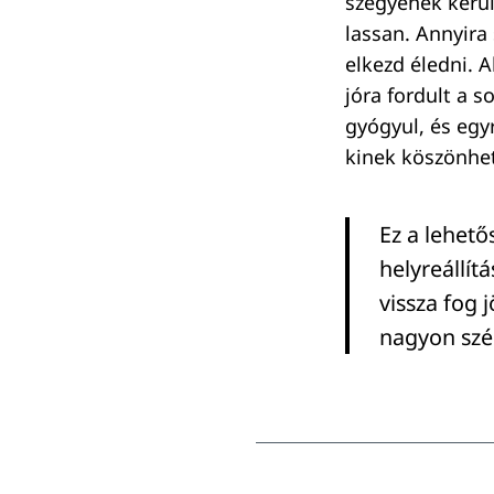
szégyenek kerül
lassan. Annyira
elkezd éledni. A
jóra fordult a 
gyógyul, és egy
kinek köszönhet
Ez a lehető
helyreállít
vissza fog 
nagyon szé