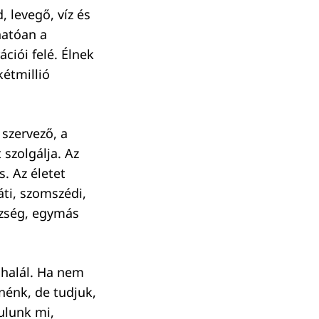
, levegő, víz és
hatóan a
ciói felé. Élnek
kétmillió
 szervező, a
 szolgálja. Az
. Az életet
áti, szomszédi,
szség, egymás
a halál. Ha nem
nénk, de tudjuk,
ulunk mi,