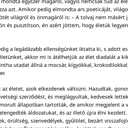
– mondta egyszer magáról, vagyis nemcsak tud az él
za azt. Amikor pedig elmondta ars poeticáját, világ
ötét világról és önmagáról is: – A tolvaj nem másért
ön és pusztítson, én azért jöttem, hogy életük legyen
dig a legádázabb ellenségünket iktatta ki, s adott es
letünket, akkor mi is átélhetjük az élet diadalát a ki
intha utadat állná a mocsár, kígyókkal, krokodilokkal
er.
zt az életet, azok elkezdenek változni. Hazudtak, gon
zövetségi szerződést, és meglágyultak, kedvesek lette
morult állapotban tartották, de amikor megjelent a v
lengedték áldozatukat, és az illető újra élni kezdett
k, örültség, szenvedélyek, gyűlölet, bezárt visszafoj