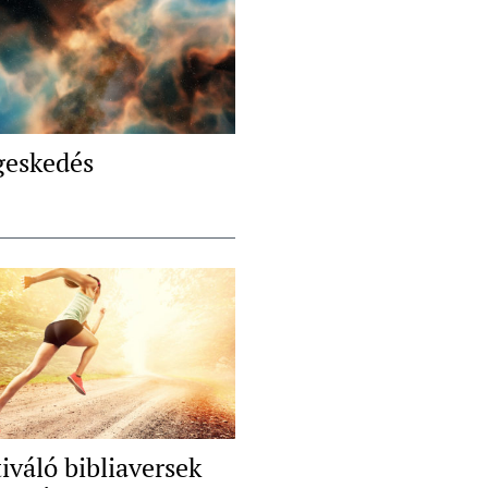
geskedés
iváló bibliaversek