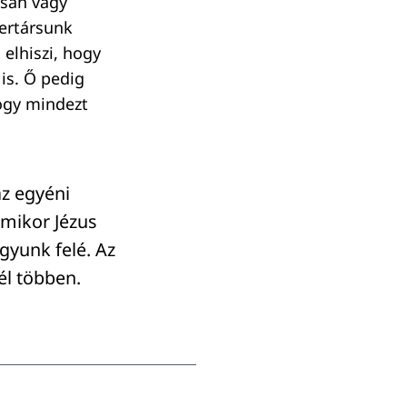
rsan vagy
bertársunk
 elhiszi, hogy
is. Ő pedig
hogy mindezt
az egyéni
amikor Jézus
gyunk felé. Az
él többen.