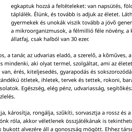
egkaptuk hozzá a feltételeket: van napsütés, föld
táplálék. Élünk, és tovább is adjuk az életet. Lát
gyermekek és unokák viszik tovább a jövő generá
a mikroorganizmusok, a félmillió féle növény, a 
állatfaj, csak halból van 30 ezer.
os, a tanár, az udvarias eladó, a szerelő, a kőműves, a
és mindenki, aki olyat termel, szolgáltat, ami az életet
 van, érés, kiteljesedés, gyarapodás és sokszorozódás
zándékú ötletek, ihletek, tervek és tettek, rokoni, bar
solatok. Egészség, elég pénz, udvariasság, segítőké
zlelés.
tja, károsítja, rongálja, szűkíti, sorvasztja a rossz és 
ónk róla, akkor véletlenek összjátékának is tekinthet
k bukott alvezére áll a gonoszság mögött. Ehhez társ