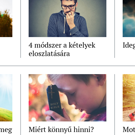
4 módszer a kételyek
Ide
eloszlatására
 meg
Miért könnyű hinni?
Mot