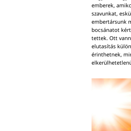
emberek, amiko
szavunkat, eskü
embertársunk ma
bocsánatot kért
tettek. Ott van
elutasítás külö
érinthetnek, mi
elkerülhetetlenü