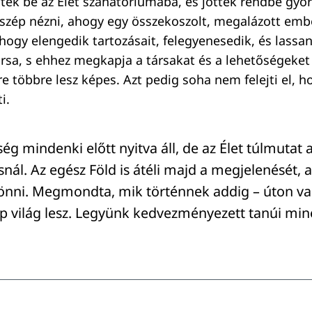
tek be az Élet szanatóriumába, és jöttek rendbe gyo
 szép nézni, ahogy egy összekoszolt, megalázott em
hogy elengedik tartozásait, felegyenesedik, és lassan
sorsa, s ehhez megkapja a társakat és a lehetőségeket 
re többre lesz képes. Azt pedig soha nem felejti el, 
i.
ség mindenki előtt nyitva áll, de az Élet túlmutat 
ásnál. Az egész Föld is átéli majd a megjelenését, 
jönni. Megmondta, mik történnek addig – úton va
p világ lesz. Legyünk kedvezményezett tanúi min