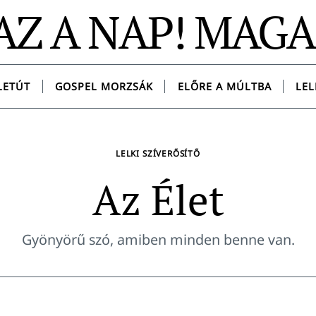
AZ A NAP! MAG
LETÚT
GOSPEL MORZSÁK
ELŐRE A MÚLTBA
LEL
LELKI SZÍVERŐSÍTŐ
Az Élet
Gyönyörű szó, amiben minden benne van.