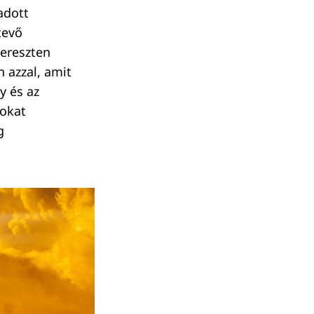
adott
tevő
kereszten
 azzal, amit
y és az
gokat
g