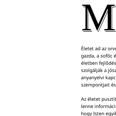
M
Életet ad az orv
gazda, a sofőr, 
életben fejlődés
szolgálják a jós
anyanyelvi kapc
szempontjait és
Az életet pusztí
lenne informáci
hogy Isten egyi