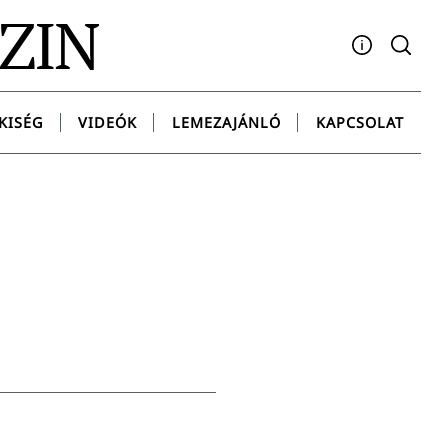
AZIN
Facebook
YouTube
Instagram
Twitter
Spotify
Messenge
KISÉG
VIDEÓK
LEMEZAJÁNLÓ
KAPCSOLAT