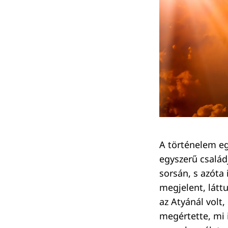
A történelem eg
egyszerű család
sorsán, s azóta
megjelent, láttu
Keresés:
az Atyánál volt
megértette, mi 