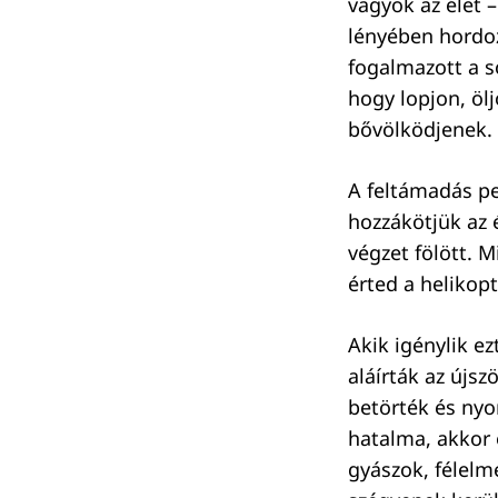
vagyok az élet 
lényében hordoz
fogalmazott a s
hogy lopjon, ölj
bővölködjenek.
A feltámadás pe
hozzákötjük az é
végzet fölött. M
érted a helikopt
Akik igénylik e
aláírták az újs
betörték és nyo
hatalma, akkor e
gyászok, félelme