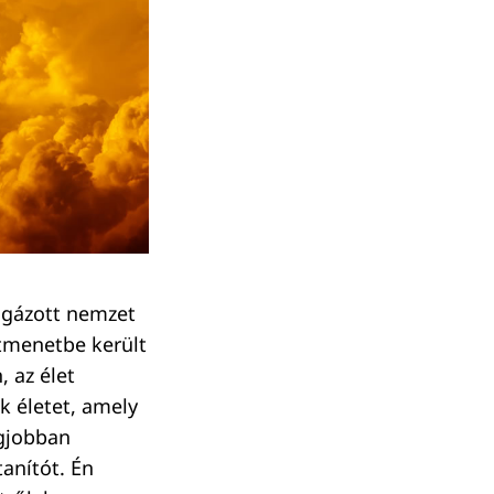
eigázott nemzet
jtmenetbe került
, az élet
k életet, amely
egjobban
tanítót. Én