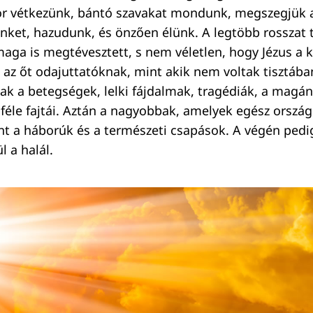
r vétkezünk, bántó szavakat mondunk, megszegjük 
nket, hazudunk, és önzően élünk. A legtöbb rosszat 
ga is megtévesztett, s nem véletlen, hogy Jézus a 
 az őt odajuttatóknak, mint akik nem voltak tisztában
nak a betegségek, lelki fájdalmak, tragédiák, a magán
nféle fajtái. Aztán a nagyobbak, amelyek egész orszá
nt a háborúk és a természeti csapások. A végén pedi
l a halál.