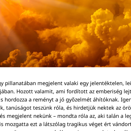
y pillanatában megjelent valaki egy jelentéktelen, l
jában. Hozott valamit, ami fordított az emberiség le
 is hordozza a reményt a jó győzelmét áhítóknak. Igen
k, tanúságot teszünk róla, és hirdetjük nektek az örö
, és megjelent nekünk – mondta róla az, aki talán a l
is mozgatta ezt a látszólag tragikus véget ért vándor