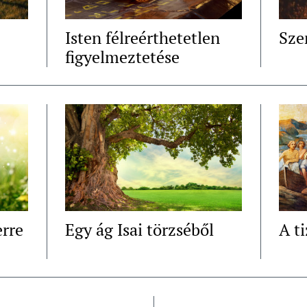
Isten félreérthetetlen
Sze
figyelmeztetése
erre
Egy ág Isai törzséből
A t