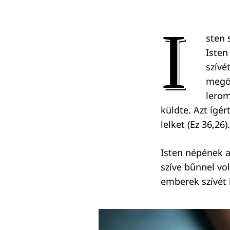
I
sten 
Isten
szívé
megöl
lerom
küldte. Azt ígér
lelket (Ez 36,26).
Isten népének a
szíve bűnnel vol
emberek szívét 