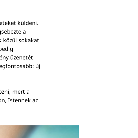
eteket küldeni.
gsebezte a
k közül sokakat
pedig
ény üzenetét
legfontosabb: új
ozni, mert a
on, Istennek az