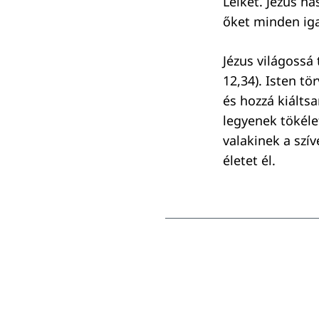
Lelkét. Jézus ha
őket minden iga
Jézus világossá
12,34). Isten t
és hozzá kiálts
legyenek tökéle
valakinek a szí
életet él.