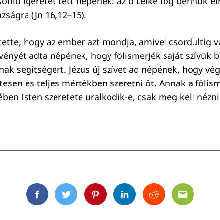
sonló ígéretet tett népének: az ő Lelke fog bennük éln
zságra (Jn 16,12–15).
 tette, hogy az ember azt mondja, amivel csordultig v
örvényét adta népének, hogy fölismerjék saját szívük 
anak segítségért. Jézus új szívet ad népének, hogy vé
tesen és teljes mértékben szeretni őt. Annak a fölis
vében Isten szeretete uralkodik-e, csak meg kell nézn
Facebook
Twitter
Pinterest
Linkedin
Reddit
Email