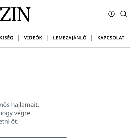
AZIN
Facebook
YouTube
Instagram
Twitter
Spotify
Messenge
KISÉG
VIDEÓK
LEMEZAJÁNLÓ
KAPCSOLAT
nös hajlamait,
 hogy végre
tni őt.