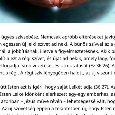
l ügyes szívsebész. Nemcsak apróbb eltéréseket javí
 egészen új lelki szívet ad neki. A bűnös szívvel az a
áll a jobbításnak, illetve a figyelmeztetésnek. Akik 
lítja ezt a régi szívet, és újat ad nekik, amely lágy, f
fogadja Isten vezetését és útmutatását (Ez 36,26). A
t a régi. A régi szív lényegében halott, az új viszont é
ütt Isten azt is ígéri, hogy saját Lelkét adja (36,27). A
sten Lelke időnként elérkezett egy-egy emberhez, a
azonban – Jézus műve révén – lehetségessé vált, hog
 Az új szövetség éppen a tekintetben új, hogy Isten 