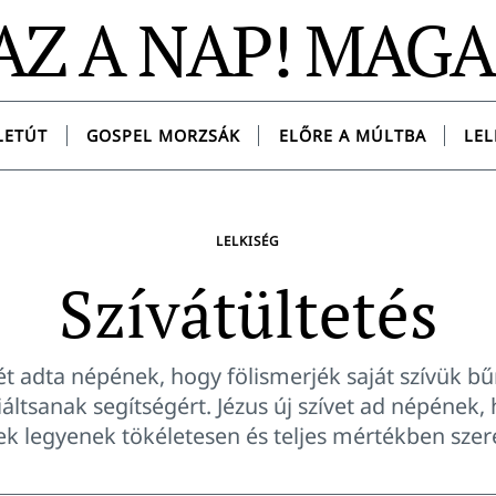
AZ A NAP! MAG
LETÚT
GOSPEL MORZSÁK
ELŐRE A MÚLTBA
LEL
LELKISÉG
Szívátültetés
ét adta népének, hogy fölismerjék saját szívük bű
iáltsanak segítségért. Jézus új szívet ad népének,
k legyenek tökéletesen és teljes mértékben szere