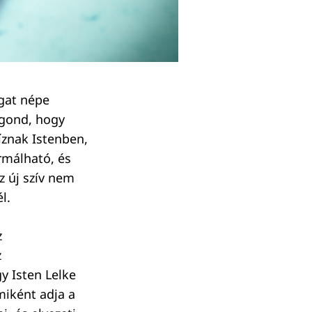
tgat népe
 gond, hogy
bíznak Istenben,
ormálható, és
z új szív nem
l.
z
z
y Isten Lelke
miként adja a