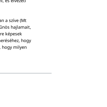
i, és elvezeti
an a szíve (Mt
bűnös hajlamait,
gre képesek
meréséhez, hogy
i, hogy milyen