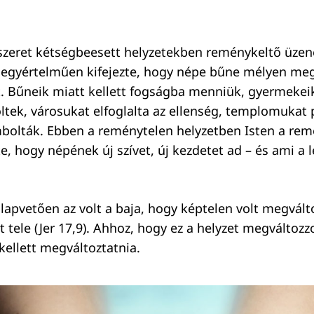
szeret kétségbeesett helyzetekben reménykeltő üzen
 egyértelműen kifejezte, hogy népe bűne mélyen me
t. Bűneik miatt kellett fogságba menniük, gyermekei
tek, városukat elfoglalta az ellenség, templomukat 
bolták. Ebben a reménytelen helyzetben Isten a rem
te, hogy népének új szívet, új kezdetet ad – és ami a 
lapvetően az volt a baja, hogy képtelen volt megvált
t tele (Jer 17,9). Ahhoz, hogy ez a helyzet megváltozz
kellett megváltoztatnia.