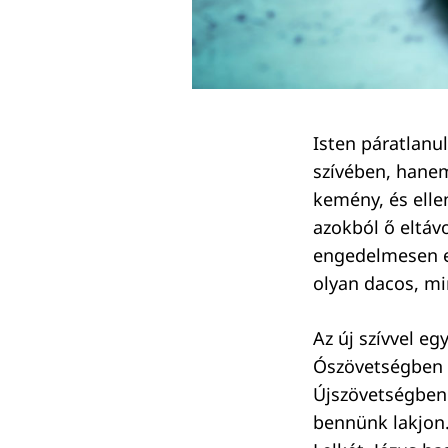
Isten páratlanu
Keresés:
szívében, hanem
kemény, és ellen
azokból ő eltávo
engedelmesen el
olyan dacos, min
Az új szívvel egy
Ószövetségben I
Újszövetségben 
bennünk lakjon.