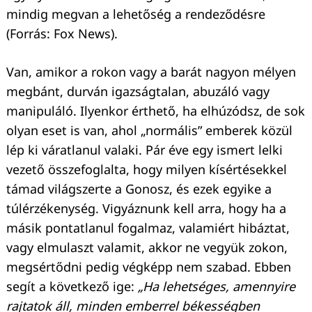
mindig megvan a lehetőség a rendeződésre
(Forrás: Fox News).
Van, amikor a rokon vagy a barát nagyon mélyen
megbánt, durván igazságtalan, abuzáló vagy
manipuláló. Ilyenkor érthető, ha elhúzódsz, de sok
olyan eset is van, ahol „normális” emberek közül
lép ki váratlanul valaki. Pár éve egy ismert lelki
vezető összefoglalta, hogy milyen kísértésekkel
támad világszerte a Gonosz, és ezek egyike a
túlérzékenység. Vigyáznunk kell arra, hogy ha a
másik pontatlanul fogalmaz, valamiért hibáztat,
vagy elmulaszt valamit, akkor ne vegyük zokon,
megsértődni pedig végképp nem szabad. Ebben
segít a következő ige:
„Ha lehetséges, amennyire
rajtatok áll, minden emberrel békességben