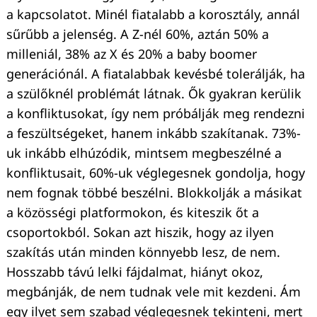
a kapcsolatot. Minél fiatalabb a korosztály, annál
sűrűbb a jelenség. A Z-nél 60%, aztán 50% a
milleniál, 38% az X és 20% a baby boomer
generációnál. A fiatalabbak kevésbé tolerálják, ha
a szülőknél problémát látnak. Ők gyakran kerülik
a konfliktusokat, így nem próbálják meg rendezni
a feszültségeket, hanem inkább szakítanak. 73%-
uk inkább elhúzódik, mintsem megbeszélné a
konfliktusait, 60%-uk véglegesnek gondolja, hogy
nem fognak többé beszélni. Blokkolják a másikat
a közösségi platformokon, és kiteszik őt a
csoportokból. Sokan azt hiszik, hogy az ilyen
szakítás után minden könnyebb lesz, de nem.
Hosszabb távú lelki fájdalmat, hiányt okoz,
megbánják, de nem tudnak vele mit kezdeni. Ám
egy ilyet sem szabad véglegesnek tekinteni, mert