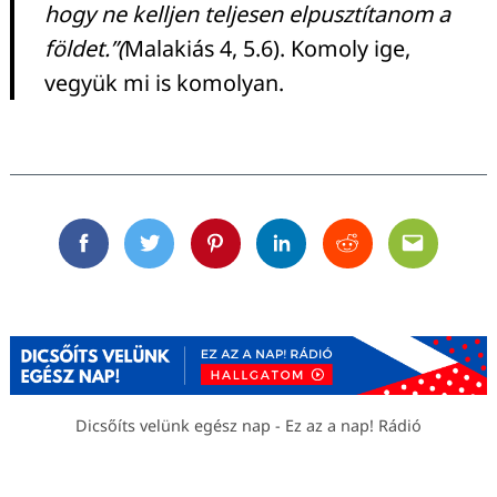
hogy ne kelljen teljesen elpusztítanom a
földet.”(
Malakiás 4, 5.6). Komoly ige,
vegyük mi is komolyan.
Facebook
Twitter
Pinterest
Linkedin
Reddit
Email
Dicsőíts velünk egész nap - Ez az a nap! Rádió