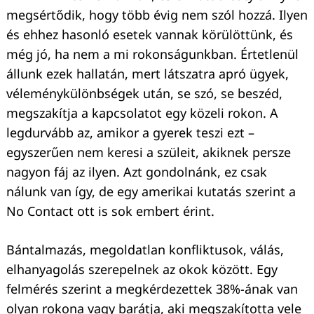
megsértődik, hogy több évig nem szól hozzá. Ilyen
és ehhez hasonló esetek vannak körülöttünk, és
még jó, ha nem a mi rokonságunkban. Értetlenül
állunk ezek hallatán, mert látszatra apró ügyek,
véleménykülönbségek után, se szó, se beszéd,
megszakítja a kapcsolatot egy közeli rokon. A
legdurvább az, amikor a gyerek teszi ezt –
egyszerűen nem keresi a szüleit, akiknek persze
nagyon fáj az ilyen. Azt gondolnánk, ez csak
nálunk van így, de egy amerikai kutatás szerint a
No Contact ott is sok embert érint.
Bántalmazás, megoldatlan konfliktusok, válás,
elhanyagolás szerepelnek az okok között. Egy
felmérés szerint a megkérdezettek 38%-ának van
olyan rokona vagy barátja, aki megszakította vele