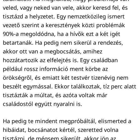
veled, vagy neked van vele, akkor keresd fel, és
tisztázd a helyzetet. Egy nemzetközileg ismert
vezető szerint a keresztények közti problémák
90%-a megoldódna, ha a hívők ezt a két igét
betartanák. Ha pedig nem sikerül a rendezés,
akkor ott van a megbocsátás, amihez
hozzátartozik az elfelejtés is. Egy családban
például rossz információ ment körbe az
örökségről, és emiatt két testvér tizenévig nem
beszélt egymással. Ekkor találkoztak, tíz perc alatt
tisztázták a múltat, és azóta voltak már
családostól együtt nyaralni is.
Ha pedig te mindent megpróbáltál, elismerted a
hibáidat, bocsánatot kértél, szeretted volna
tisztázni, de mégsem sikerült, akkor jön az