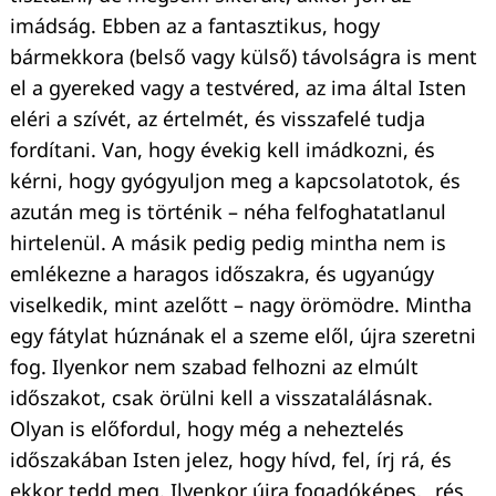
imádság. Ebben az a fantasztikus, hogy
bármekkora (belső vagy külső) távolságra is ment
el a gyereked vagy a testvéred, az ima által Isten
eléri a szívét, az értelmét, és visszafelé tudja
fordítani. Van, hogy évekig kell imádkozni, és
kérni, hogy gyógyuljon meg a kapcsolatotok, és
azután meg is történik – néha felfoghatatlanul
hirtelenül. A másik pedig pedig mintha nem is
emlékezne a haragos időszakra, és ugyanúgy
viselkedik, mint azelőtt – nagy örömödre. Mintha
egy fátylat húznának el a szeme elől, újra szeretni
fog. Ilyenkor nem szabad felhozni az elmúlt
időszakot, csak örülni kell a visszatalálásnak.
Olyan is előfordul, hogy még a neheztelés
időszakában Isten jelez, hogy hívd, fel, írj rá, és
ekkor tedd meg. Ilyenkor újra fogadóképes, „rés