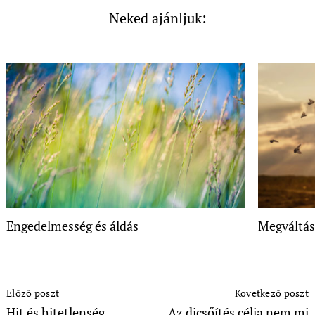
Neked ajánljuk:
Engedelmesség és áldás
Megváltás 
Post
Előző poszt
Következő poszt
Navigation
Hit és hitetlenség
Az dicsőítés célja nem mi