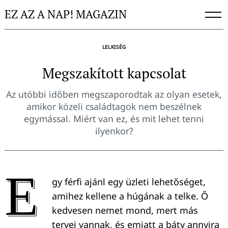
Skip
EZ AZ A NAP! MAGAZIN
to
content
LELKISÉG
Megszakított kapcsolat
Az utóbbi időben megszaporodtak az olyan esetek,
amikor közeli családtagok nem beszélnek
egymással. Miért van ez, és mit lehet tenni
ilyenkor?
E
gy férfi ajánl egy üzleti lehetőséget,
amihez kellene a húgának a telke. Ő
kedvesen nemet mond, mert más
tervei vannak, és emiatt a báty annyira