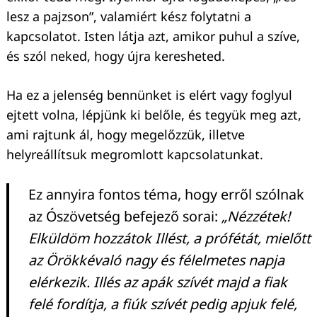
lesz a pajzson”, valamiért kész folytatni a
kapcsolatot. Isten látja azt, amikor puhul a szíve,
és szól neked, hogy újra keresheted.
Ha ez a jelenség bennünket is elért vagy foglyul
ejtett volna, lépjünk ki belőle, és tegyük meg azt,
ami rajtunk ál, hogy megelőzzük, illetve
helyreállítsuk megromlott kapcsolatunkat.
Ez annyira fontos téma, hogy erről szólnak
az Ószövetség befejező sorai:
„Nézzétek!
Elküldöm hozzátok Illést, a prófétát, mielőtt
az Örökkévaló nagy és félelmetes napja
elérkezik. Illés az apák szívét majd a fiak
felé fordítja, a fiúk szívét pedig apjuk felé,