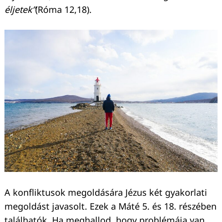
éljetek”
(Róma 12,18).
Keresés:
A konfliktusok megoldására Jézus két gyakorlati
megoldást javasolt. Ezek a Máté 5. és 18. részében
találhatók. Ha meghallod, hogy problémája van