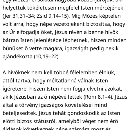
helyettük tökéletesen megfelel Isten mércéjének
(Jer 31,31–34; Zsid 9,14–15). Míg Mózes képtelen
volt arra, hogy népe vezetőjeként biztosítsa, hogy
Keresés:
az Úr elfogadja őket, Jézus révén a benne hívők
bátran Isten jelenlétébe léphetnek, hiszen minden
bűnüket ő vette magára, igazságát pedig nekik
ajándékozta (10,19–22).
A hívőknek nem kell többé félelemben élniük,
attól tartva, hogy méltatlanná válnak Isten
ígéreteire, hiszen Isten nem fogja elvetni azokat,
akik Jézusban az ő népévé lettek (Róm 8,1–4). Jézus
által a törvény igazságos követelései mind
beteljesedtek. Jézus tehát gondoskodik az Isten
előtti biztos státusról, amelyből véget nem érő
áldások következnek népe számára most és