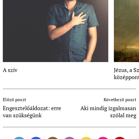
A szív
Jézus, a S
középpon
Post
Előző poszt
Következő poszt
Navigation
Engesztelőáldozat: erre
Aki mindig izgalmasan
van szükségünk
szólal meg