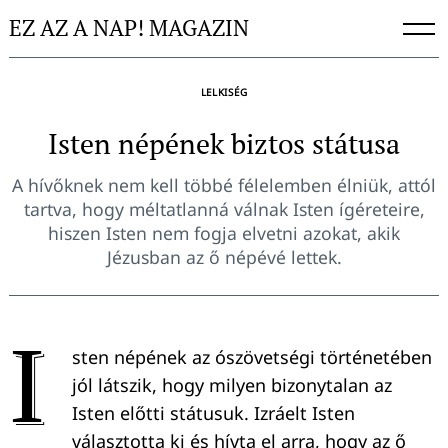
Skip
EZ AZ A NAP! MAGAZIN
to
content
LELKISÉG
Isten népének biztos státusa
A hívőknek nem kell többé félelemben élniük, attól
tartva, hogy méltatlanná válnak Isten ígéreteire,
hiszen Isten nem fogja elvetni azokat, akik
Jézusban az ő népévé lettek.
I
sten népének az ószövetségi történetében
jól látszik, hogy milyen bizonytalan az
Isten előtti státusuk. Izráelt Isten
választotta ki és hívta el arra, hogy az ő