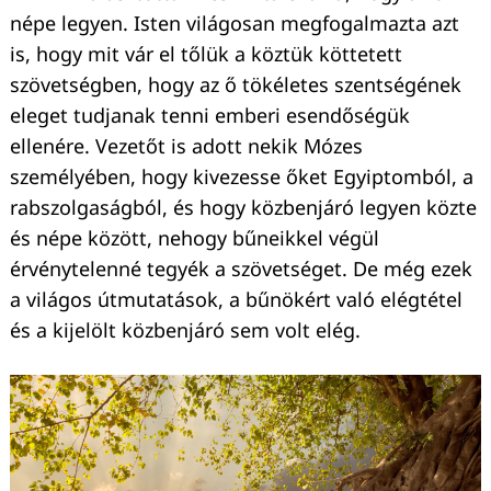
népe legyen. Isten világosan megfogalmazta azt
is, hogy mit vár el tőlük a köztük köttetett
szövetségben, hogy az ő tökéletes szentségének
eleget tudjanak tenni emberi esendőségük
ellenére. Vezetőt is adott nekik Mózes
személyében, hogy kivezesse őket Egyiptomból, a
rabszolgaságból, és hogy közbenjáró legyen közte
és népe között, nehogy bűneikkel végül
érvénytelenné tegyék a szövetséget. De még ezek
a világos útmutatások, a bűnökért való elégtétel
és a kijelölt közbenjáró sem volt elég.