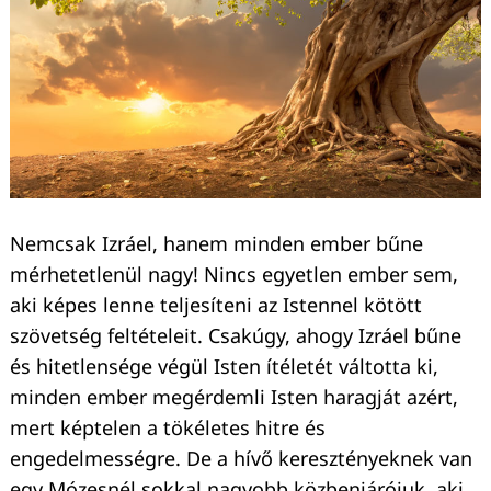
Nemcsak Izráel, hanem minden ember bűne
mérhetetlenül nagy! Nincs egyetlen ember sem,
aki képes lenne teljesíteni az Istennel kötött
szövetség feltételeit. Csakúgy, ahogy Izráel bűne
és hitetlensége végül Isten ítéletét váltotta ki,
minden ember megérdemli Isten haragját azért,
mert képtelen a tökéletes hitre és
engedelmességre. De a hívő keresztényeknek van
egy Mózesnél sokkal nagyobb közbenjárójuk, aki