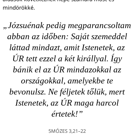
mindörökké.
„Józsuénak pedig megparancsoltam
abban az időben: Saját szemeddel
láttad mindazt, amit Istenetek, az
ÚR tett ezzel a két királlyal. Így
bánik el az ÚR mindazokkal az
országokkal, amelyekbe te
bevonulsz. Ne féljetek tőlük, mert
Istenetek, az ÚR maga harcol
értetek!”
5MÓZES 3,21–22