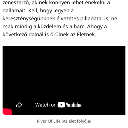
zeneszerző, akinek könnyen lehet énekelni a
dallamait. Kell, hogy legyen a
kereszténységünknek élvezetes pillanatai is, ne
csak mindig a küzdelem és a harc. Ahogy a
következő dalnál is örülnek az Életnek.
River Of Life (Az élet folyója)