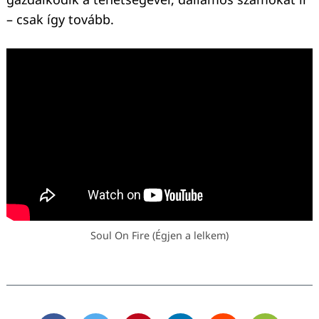
– csak így tovább.
Soul On Fire (Égjen a lelkem)