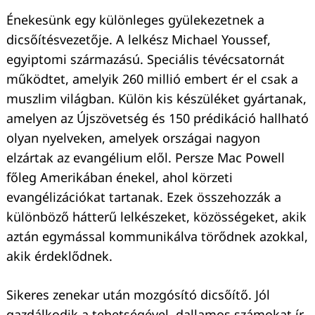
Énekesünk egy különleges gyülekezetnek a
dicsőítésvezetője. A lelkész Michael Youssef,
egyiptomi származású. Speciális tévécsatornát
működtet, amelyik 260 millió embert ér el csak a
muszlim világban. Külön kis készüléket gyártanak,
amelyen az Újszövetség és 150 prédikáció hallható
olyan nyelveken, amelyek országai nagyon
elzártak az evangélium elől. Persze Mac Powell
főleg Amerikában énekel, ahol körzeti
evangélizációkat tartanak. Ezek összehozzák a
különböző hátterű lelkészeket, közösségeket, akik
aztán egymással kommunikálva törődnek azokkal,
akik érdeklődnek.
Sikeres zenekar után mozgósító dicsőítő. Jól
gazdálkodik a tehetségével, dallamos számokat ír