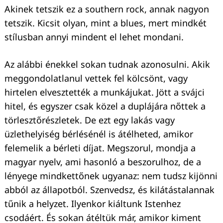
Akinek tetszik ez a southern rock, annak nagyon
tetszik. Kicsit olyan, mint a blues, mert mindkét
stílusban annyi mindent el lehet mondani.
Az alábbi énekkel sokan tudnak azonosulni. Akik
meggondolatlanul vettek fel kölcsönt, vagy
hirtelen elvesztették a munkájukat. Jött a svájci
hitel, és egyszer csak közel a duplájára nőttek a
törlesztőrészletek. De ezt egy lakás vagy
üzlethelyiség bérlésénél is átélheted, amikor
felemelik a bérleti díjat. Megszorul, mondja a
magyar nyelv, ami hasonló a beszorulhoz, de a
lényege mindkettőnek ugyanaz: nem tudsz kijönni
abból az állapotból. Szenvedsz, és kilátástalannak
tűnik a helyzet. Ilyenkor kiáltunk Istenhez
csodáért. És sokan átéltük már, amikor kiment