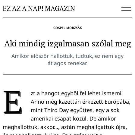
Skip
EZ AZ A NAP! MAGAZIN
to
content
GOSPEL MORZSÁK
Aki mindig izgalmasan szólal meg
Amikor először hallottuk, tudtuk, ez nem egy
átlagos zenekar.
E
zt a hangot egyből fel lehet ismerni.
Anno még kazettán érkezett Európába,
mint Third Day együttes, egy a sok
amerikai csapat közül. De amikor
meghallottuk, akkor…, aztán meghallgattuk újra,