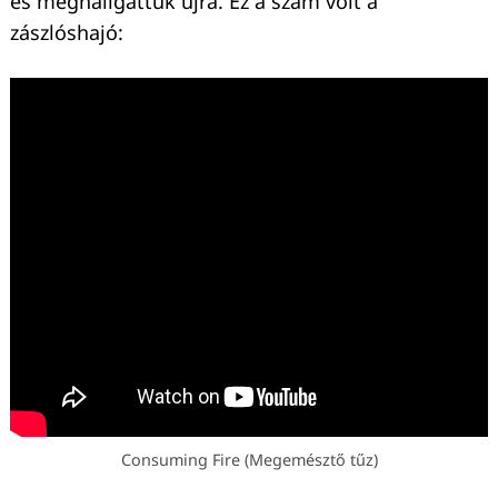
és meghallgattuk újra. Ez a szám volt a
zászlóshajó:
Consuming Fire (Megemésztő tűz)