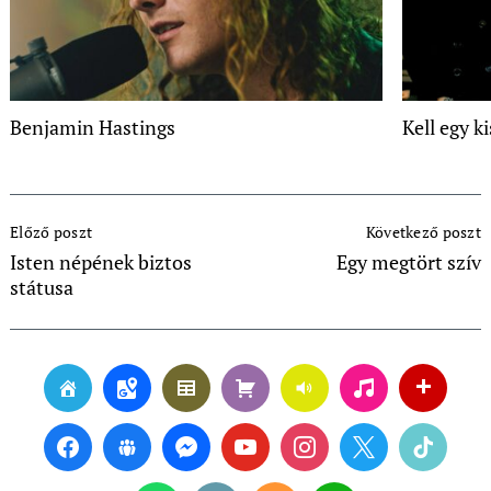
Benjamin Hastings
Kell egy k
Post
Előző poszt
Következő poszt
Navigation
Isten népének biztos
Egy megtört szív
státusa