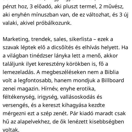
pénzt hoz, 3 előadó, aki pluszt termel, 2 művész,
aki enyhén mínuszban van, de ez változhat, és 3 új
valaki, akivel próbálkozunk.
Marketing, trendek, sales, sikerlista – ezek a
szavak léptek elő a dicsőítés és elhívás helyett. Ha
a világban tinédzser lányka lett a menő, akkor
találjunk ilyet keresztény körökben is, fő a
lemezeladás. A megbeszéléseken nem a Biblia
Keresés:
volt a legfontosabb, hanem mondjuk a Billboard
zenei magazin. Hírnév, enyhe erotika,
féltékenység, irigység, vallásoskodás és
versengés, és a kereszt kihagyása kezdte
mérgezni ezt a szép zenét. Pár kiadó maradt csak
hű az alapelvekhez, de ők lenézett kisebbségben
voltak.