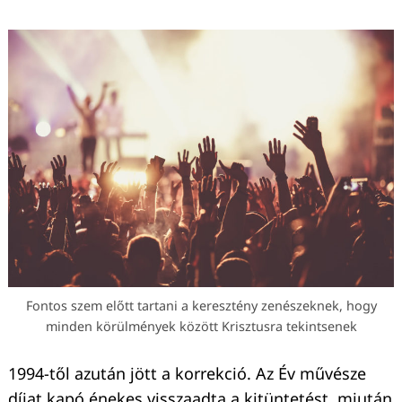
Fontos szem előtt tartani a keresztény zenészeknek, hogy
minden körülmények között Krisztusra tekintsenek
1994-től azután jött a korrekció. Az Év művésze
díjat kapó énekes visszaadta a kitüntetést, miután