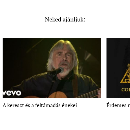
Neked ajánljuk:
A kereszt és a feltámadás énekei
Érdemes m
Post