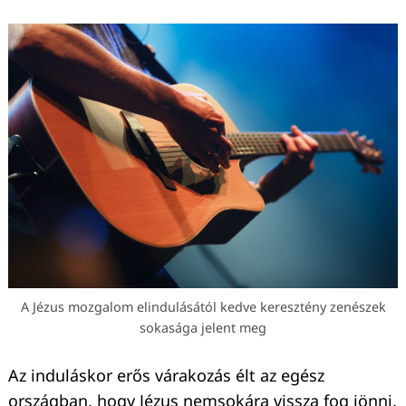
A Jézus mozgalom elindulásától kedve keresztény zenészek
sokasága jelent meg
Az induláskor erős várakozás élt az egész
országban, hogy Jézus nemsokára vissza fog jönni,