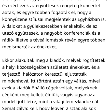
és ezért ezek az együttesek rengeteg koncertet
adtak, és egyre többen fogadták el, hogy a
könnyűzene stílusai megjelentek az Egyházban is.
A dalokat a gyülekezetekben énekelték, de az
utazó együttesek, a nagyobb konferenciák és a
rádió- illetve a tévéállomások révén egyre többen
megismerték az énekeket.
Ekkor alakultak meg a kiadók, melyek rögzítették
a helyi közösségekben született énekeket, és a
terjesztői hálózaton keresztül eljuttatták
mindenhová. Itt történt aztán egy váltás, mivel
ezek a kiadók önálló cégek voltak, melyeknek
cégként meg kellett élniük, vagyis ugyanaz a
modell jött létre, mint a világi lemezkiadóknál.
Sematizálva: kell, hogy legyen 2 sztár, aki sok