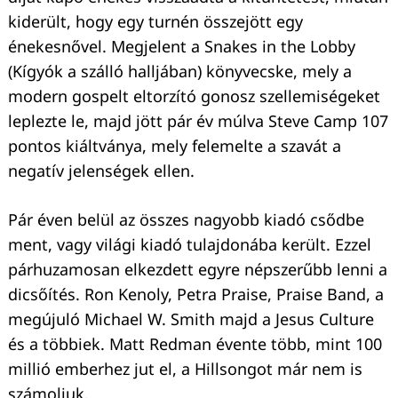
kiderült, hogy egy turnén összejött egy
énekesnővel. Megjelent a Snakes in the Lobby
(Kígyók a szálló halljában) könyvecske, mely a
modern gospelt eltorzító gonosz szellemiségeket
leplezte le, majd jött pár év múlva Steve Camp 107
pontos kiáltványa, mely felemelte a szavát a
negatív jelenségek ellen.
Pár éven belül az összes nagyobb kiadó csődbe
ment, vagy világi kiadó tulajdonába került. Ezzel
párhuzamosan elkezdett egyre népszerűbb lenni a
dicsőítés. Ron Kenoly, Petra Praise, Praise Band, a
megújuló Michael W. Smith majd a Jesus Culture
és a többiek. Matt Redman évente több, mint 100
millió emberhez jut el, a Hillsongot már nem is
számoljuk.