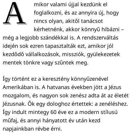
A
mikor valami újjal kezdünk el
foglalkozni, és az annyira új, hogy
nincs olyan, akitől tanácsot
kérhetnénk, akkor könnyű hibázni –
még a legjobb szándékkal is. A rendszerváltás
idején sok ezren tapasztalták ezt, amikor jól
kezdődő vállalkozások, missziók, gyülekezetek
mentek tönkre vagy szűntek meg.
Így történt ez a keresztény könnyűzenével
Amerikában is. A hatvanas években jött a Jézus
mozgalom, és nagyon sok zenész adta át az életét
Jézusnak. Ők egy dologhoz értettek: a zenéléshez.
Így indult mintegy 60 éve ez a modern stílusú
műfaj, és annyi hányatott év után kezd
napjainkban révbe érni.