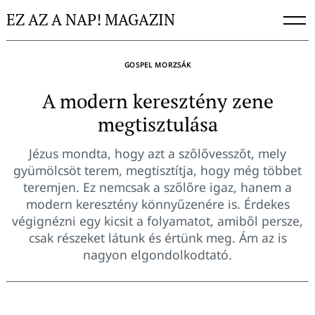
Skip
EZ AZ A NAP! MAGAZIN
to
content
GOSPEL MORZSÁK
A modern keresztény zene
megtisztulása
Jézus mondta, hogy azt a szőlővesszőt, mely
gyümölcsöt terem, megtisztítja, hogy még többet
teremjen. Ez nemcsak a szőlőre igaz, hanem a
modern keresztény könnyűzenére is. Érdekes
végignézni egy kicsit a folyamatot, amiből persze,
csak részeket látunk és értünk meg. Ám az is
nagyon elgondolkodtató.