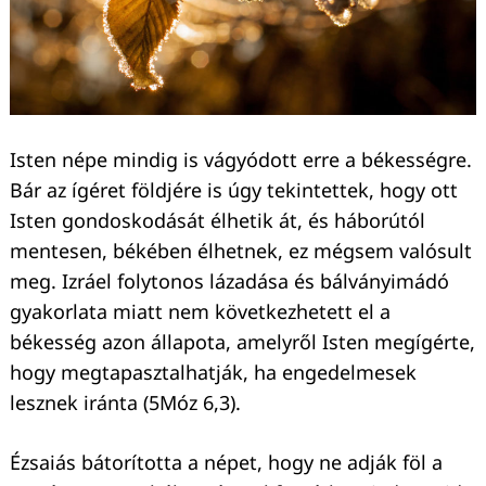
Isten népe mindig is vágyódott erre a békességre.
Bár az ígéret földjére is úgy tekintettek, hogy ott
Isten gondoskodását élhetik át, és háborútól
mentesen, békében élhetnek, ez mégsem valósult
meg. Izráel folytonos lázadása és bálványimádó
gyakorlata miatt nem következhetett el a
békesség azon állapota, amelyről Isten megígérte,
hogy megtapasztalhatják, ha engedelmesek
lesznek iránta (5Móz 6,3).
Ézsaiás bátorította a népet, hogy ne adják föl a
Keresés: