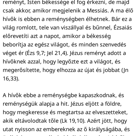
reményt, Isten békessége el fog érkezni, de majd
csak akkor, amikor megjelenik a Messiás. A ma élő
hívők is ebben a reménységben élhetnek. Bár ez a
világ romlott, tele van viszállyal és bűnnel, Ézsaiás
előrevetíti azt a napot, amikor a békesség
beborítja az egész világot, és minden szenvedés
véget ér (Ézs 9,7; Jel 21,4). Jézus reményt adott a
hívőknek azzal, hogy legyőzte ezt a világot, és
megerősítette, hogy elhozza az újat és jobbat (Jn
16,33).
A hívők ebbe a reménységbe kapaszkodnak, és
reménységük alapja a hit. Jézus eljött a földre,
hogy megkeresse és megtartsa az elveszetteket,
akik eltávolodtak tőle (Lk 19,10). Azért jött, hogy
utat nyisson az embereknek az ő királyságába, és