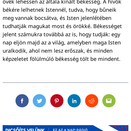
övék lehessen az általa kínált békesség. A hívők
békére lelhetnek Istennél, tudva, hogy bűneik
meg vannak bocsátva, és Isten jelenlétében
tudhatják magukat most és örökké. Békességet
jelent számukra továbbá az is, hogy tudják: egy
nap eljön majd az a világ, amelyben maga Isten
uralkodik, ahol nem lesz erőszak, és minden
képzeletet fölülmúló békesség tölt be mindent.
Facebook
Twitter
Pinterest
Linkedin
Reddit
Email