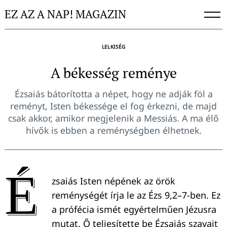
Skip
EZ AZ A NAP! MAGAZIN
to
content
LELKISÉG
A békesség reménye
Ézsaiás bátorította a népet, hogy ne adják föl a
reményt, Isten békessége el fog érkezni, de majd
csak akkor, amikor megjelenik a Messiás. A ma élő
hívők is ebben a reménységben élhetnek.
É
zsaiás Isten népének az örök
reménységét írja le az Ézs 9,2–7-ben. Ez
a prófécia ismét egyértelműen Jézusra
mutat. Ő teljesítette be Ézsaiás szavait