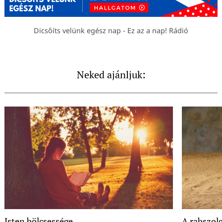
Dicsőíts velünk egész nap - Ez az a nap! Rádió
Neked ajánljuk:
Isten bölcsessége
A rabszolg