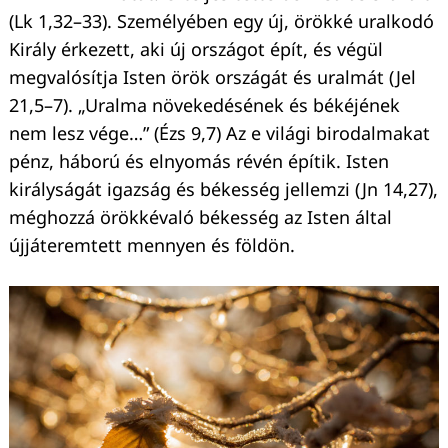
(Lk 1,32–33). Személyében egy új, örökké uralkodó
Király érkezett, aki új országot épít, és végül
megvalósítja Isten örök országát és uralmát (Jel
21,5–7). „Uralma növekedésének és békéjének
nem lesz vége…” (Ézs 9,7) Az e világi birodalmakat
pénz, háború és elnyomás révén építik. Isten
királyságát igazság és békesség jellemzi (Jn 14,27),
méghozzá örökkévaló békesség az Isten által
újjáteremtett mennyen és földön.