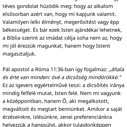
téves gondolat húzódik meg: hogy az alkalom
elsősorban azért van, hogy mi kapjunk valamit.
Valamilyen lelki élményt, megerősítést vagy épp
békességet. És bár ezek Isten ajándékai lehetnek,
a Biblia szerint az imádat célja soha nem az, hogy
mi jól érezzük magunkat, hanem hogy Istent
magasztaljuk.
Pál apostol a Róma 11:36-ban így fogalmaz:
„általa
és érte van minden: övé a dicsőség mindörökké.”
Ez az igevers egyértelművé teszi: a dicsőítés iránya
mindig felfelé mutat, Isten felé. Nem mi vagyunk
a középpontban, hanem Ő, aki megalkotott,
megváltott és megtart bennünket. Amikor a saját
érzéseinkre, ízlésünkre, zenei preferenciánkra
helyezzük a hangsúlyt, akkor tulajdonképpen