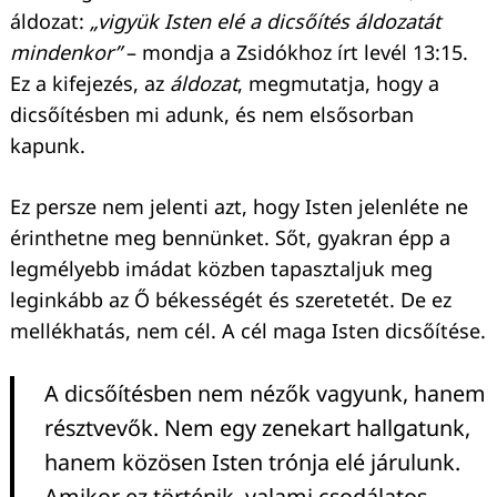
áldozat:
„vigyük Isten elé a dicsőítés áldozatát
mindenkor”
– mondja a Zsidókhoz írt levél 13:15.
Ez a kifejezés, az
áldozat
, megmutatja, hogy a
dicsőítésben mi adunk, és nem elsősorban
kapunk.
Ez persze nem jelenti azt, hogy Isten jelenléte ne
érinthetne meg bennünket. Sőt, gyakran épp a
legmélyebb imádat közben tapasztaljuk meg
leginkább az Ő békességét és szeretetét. De ez
mellékhatás, nem cél. A cél maga Isten dicsőítése.
A dicsőítésben nem nézők vagyunk, hanem
résztvevők. Nem egy zenekart hallgatunk,
hanem közösen Isten trónja elé járulunk.
Amikor ez történik, valami csodálatos