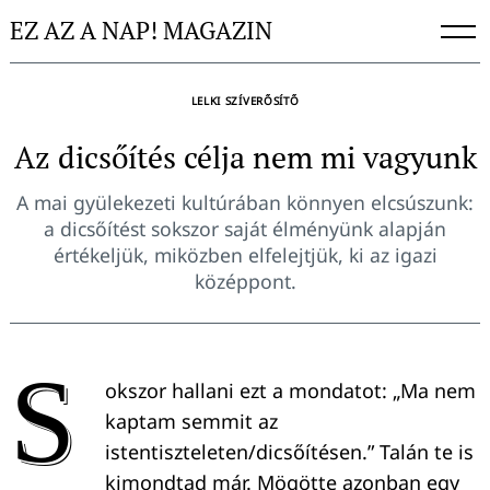
Skip
EZ AZ A NAP! MAGAZIN
to
content
LELKI SZÍVERŐSÍTŐ
Az dicsőítés célja nem mi vagyunk
A mai gyülekezeti kultúrában könnyen elcsúszunk:
a dicsőítést sokszor saját élményünk alapján
értékeljük, miközben elfelejtjük, ki az igazi
középpont.
S
okszor hallani ezt a mondatot: „Ma nem
kaptam semmit az
istentiszteleten/dicsőítésen.” Talán te is
kimondtad már. Mögötte azonban egy