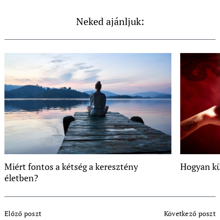
Neked ajánljuk:
Miért fontos a kétség a keresztény
Hogyan kü
életben?
Post
Előző poszt
Következő poszt
Navigation