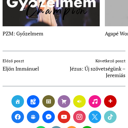
PZM: Győzelmem
Agapé Wor
Post
Előző poszt
Következő poszt
Navigation
Eljön Immánuel
Jézus: Új szövetségünk –
Jeremiás