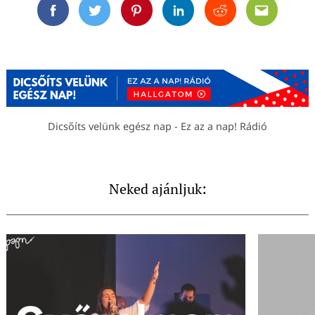
Facebook
Twitter
Pinterest
Linkedin
Reddit
Email
Dicsőíts velünk egész nap - Ez az a nap! Rádió
Neked ajánljuk: