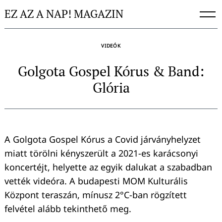
Skip
EZ AZ A NAP! MAGAZIN
to
content
VIDEÓK
Golgota Gospel Kórus & Band:
Glória
A Golgota Gospel Kórus a Covid járványhelyzet
miatt törölni kényszerült a 2021-es karácsonyi
koncertéjt, helyette az egyik dalukat a szabadban
vették videóra. A budapesti MOM Kulturális
Központ teraszán, mínusz 2°C-ban rögzített
felvétel alább tekinthető meg.