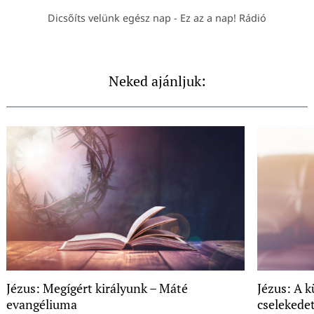
Dicsőíts velünk egész nap - Ez az a nap! Rádió
Neked ajánljuk:
Jézus: Megígért királyunk – Máté
Jézus: A 
evangéliuma
cselekede