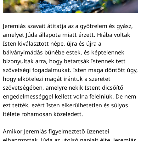
Jeremiás szavait átitatja az a gyötrelem és gyász,
amelyet Júda állapota miatt érzett. Hiába voltak
Isten kiválasztott népe, újra és újra a
bálványimádás bűnébe estek, és képtelennek
bizonyultak arra, hogy betartsák Istennek tett
szövetségi fogadalmukat. Isten maga döntött úgy,
hogy elkötelezi magát irántuk a szeretet
szövetségében, amelyre nekik Istent dicsőítő
engedelmességgel kellett volna felelniük. De nem
ezt tették, ezért Isten elkerülhetetlen és súlyos
ítélete rohamosan közeledett.
Amikor Jeremiás figyelmeztető üzenetei
elhangzottak, Júda az utolsó napjait élte. Jeremiás