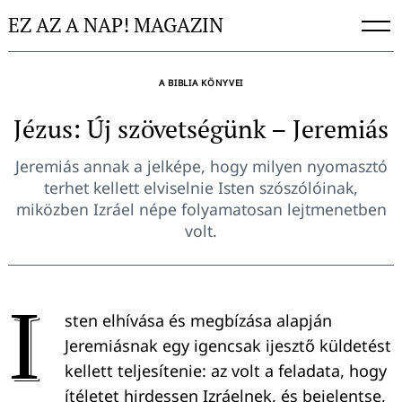
Skip
EZ AZ A NAP! MAGAZIN
to
content
A BIBLIA KÖNYVEI
Jézus: Új szövetségünk – Jeremiás
Jeremiás annak a jelképe, hogy milyen nyomasztó
terhet kellett elviselnie Isten szószólóinak,
miközben Izráel népe folyamatosan lejtmenetben
volt.
I
sten elhívása és megbízása alapján
Jeremiásnak egy igencsak ijesztő küldetést
kellett teljesítenie: az volt a feladata, hogy
ítéletet hirdessen Izráelnek, és bejelentse,