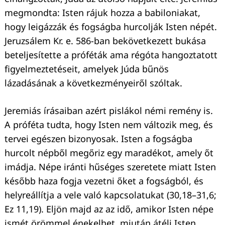
megmondta: Isten rájuk hozza a babiloniakat,
hogy leigázzák és fogságba hurcolják Isten népét.
Jeruzsálem Kr. e. 586-ban bekövetkezett bukása
beteljesítette a próféták ama régóta hangoztatott
figyelmeztetéseit, amelyek Júda bűnös
Keresés:
lázadásának a következményeiről szóltak.
Jeremiás írásaiban azért pislákol némi remény is.
A próféta tudta, hogy Isten nem változik meg, és
tervei egészen bizonyosak. Isten a fogságba
hurcolt népből megőriz egy maradékot, amely őt
imádja. Népe iránti hűséges szeretete miatt Isten
később haza fogja vezetni őket a fogságból, és
helyreállítja a vele való kapcsolatukat (30,18–31,6;
Ez 11,19). Eljön majd az az idő, amikor Isten népe
ismét örömmel énekelhet, miután átéli Isten