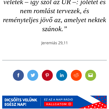
veletek – így szól az ÚR –: jólétet és
nem romlást tervezek, és
reményteljes jövő az, amelyet nektek
szánok.”
Jeremiás 29,11
Facebook
Twitter
Pinterest
Linkedin
Reddit
Email