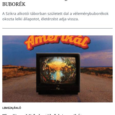
BUBORÉK
A Szikra alkotói táborban született dal a véleménybuborékok
okozta lelki állapotot, életérzést adja vissza.
Keresés:
LEMEZAJÁNLÓ