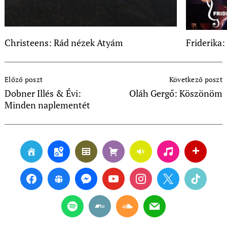
Christeens: Rád nézek Atyám
Friderika:
Post
Előző poszt
Következő poszt
Navigation
Dobner Illés & Évi:
Oláh Gergő: Köszönöm
Minden naplementét