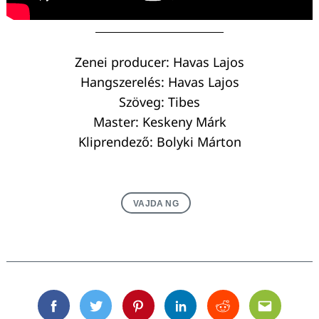
Zenei producer: Havas Lajos
Hangszerelés: Havas Lajos
Szöveg: Tibes
Master: Keskeny Márk
Kliprendező: Bolyki Márton
VAJDA NG
Keresés:
Facebook
Twitter
Pinterest
Linkedin
Reddit
Email