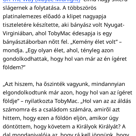
slágernek a folytatása. A többszörös
platinalemezes előadó a klipet nagyapja
tiszteletére készítette, aki bányász volt Nyugat-
Virginiában, ahol TobyMac édesapja is egy
bányásztáborban nőtt fel. „Kemény élet volt” –
mondja. „Egy olyan élet, ahol, tényleg azon
gondolkodhattak, hogy hol van már az én ígéret
földem?”
„Azt hiszem, ha őszinték vagyunk, mindannyian
elgondolkodtunk már azon, hogy hol van az ígéret
földje” – nyilatkozta TobyMac. „Hol van az az áldás
számomra és a családom számára, amiről azt
hittem, hogy ezen a földön eljön, amikor úgy
döntöttem, hogy követem a Királyok Királyát? A
dal mondanivalója az, hogy rá kell jönnünk, hogy