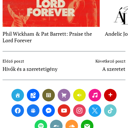
Phil Wickham & Pat Barrett: Praise the
Andelic J
Lord Forever
Post
Előző poszt
Következő poszt
Navigation
Hívők és a szeretetigény
A szeretet