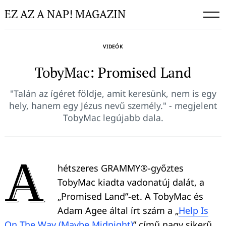
Skip
EZ AZ A NAP! MAGAZIN
to
content
VIDEÓK
TobyMac: Promised Land
"Talán az ígéret földje, amit keresünk, nem is egy
hely, hanem egy Jézus nevű személy." - megjelent
TobyMac legújabb dala.
A
hétszeres GRAMMY®-győztes
TobyMac kiadta vadonatúj dalát, a
„Promised Land”-et. A TobyMac és
Adam Agee által írt szám a „
Help Is
On The Way (Maybe Midnight)
” című nagy sikerű