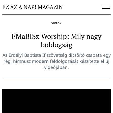
Skip
EZ AZ A NAP! MAGAZIN
to
content
VIDEÓK
EMaBISz Worship: Mily nagy
boldogság
Az Erdélyi Baptista Ifiszövetség dicsőítő csapata egy
régi himnusz modern feldolgozását készítette el új
videójában.