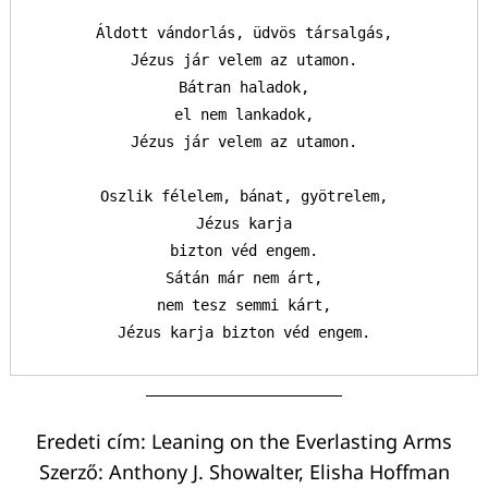
Áldott vándorlás, üdvös társalgás,

Jézus jár velem az utamon.

Bátran haladok,

el nem lankadok,

Jézus jár velem az utamon.

Oszlik félelem, bánat, gyötrelem,

Keresés:
Jézus karja

bizton véd engem.

Sátán már nem árt,

nem tesz semmi kárt,

Jézus karja bizton véd engem.
Eredeti cím: Leaning on the Everlasting Arms
Szerző: Anthony J. Showalter, Elisha Hoffman