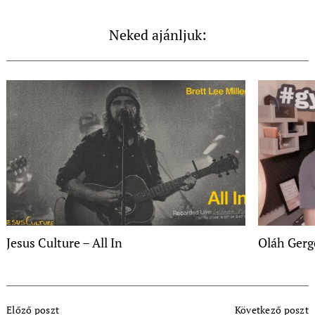
Neked ajánljuk:
Jesus Culture – All In
Oláh Gerg
Post
Előző poszt
Következő poszt
Navigation