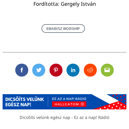
Fordította: Gergely István
EMABISZ WORSHIP
Facebook
Twitter
Pinterest
Linkedin
Reddit
Email
Dicsőíts velünk egész nap - Ez az a nap! Rádió